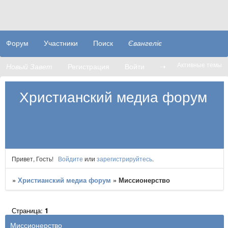
Форум
Участники
Поиск
Євангеліє
Активные темы
Новый Завет
Регистрация
Войти
➝
Христианский медиа форум
Привет, Гость!
Войдите
или
зарегистрируйтесь
.
»
Христианский медиа форум
»
Миссионерство
Страница:
1
Миссионерство