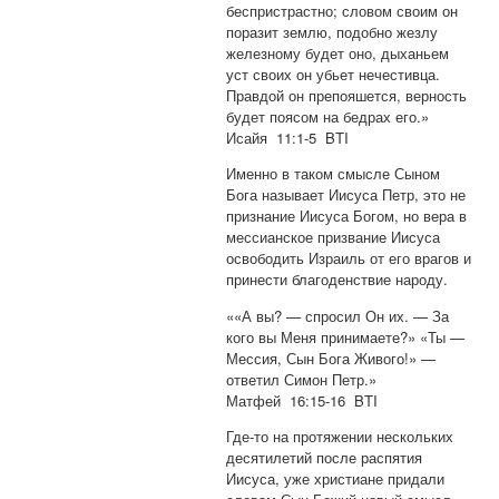
беспристрастно; словом своим он
поразит землю, подобно жезлу
железному будет оно, дыханьем
уст своих он убьет нечестивца.
Правдой он препояшется, верность
будет поясом на бедрах его.»
Исайя 11:1-5 BTI
Именно в таком смысле Сыном
Бога называет Иисуса Петр, это не
признание Иисуса Богом, но вера в
мессианское призвание Иисуса
освободить Израиль от его врагов и
принести благоденствие народу.
««А вы? — спросил Он их. — За
кого вы Меня принимаете?» «Ты —
Мессия, Сын Бога Живого!» —
ответил Симон Петр.»
Матфей 16:15-16 BTI
Где-то на протяжении нескольких
десятилетий после распятия
Иисуса, уже христиане придали