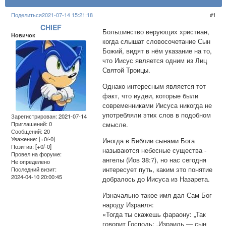
Поделиться
2021-07-14 15:21:18
1
CHIEF
Большинство верующих христиан,
Новичок
когда слышат словосочетание Сын
Божий, видят в нём указание на то,
что Иисус является одним из Лиц
Святой Троицы.
Однако интересным является тот
факт, что иудеи, которые были
современниками Иисуса никогда не
употребляли этих слов в подобном
Зарегистрирован
: 2021-07-14
смысле.
Приглашений:
0
Сообщений:
20
Уважение:
[+0/-0]
Иногда в Библии сынами Бога
Позитив:
[+0/-0]
называются небесные существа -
Провел на форуме:
ангелы (Иов 38:7), но нас сегодня
Не определено
интересует путь, каким это понятие
Последний визит:
2024-04-10 20:00:45
добралось до Иисуса из Назарета.
Изначально такое имя дал Сам Бог
народу Израиля:
«Тогда ты скажешь фараону: „Так
говорит Господь: „Израиль — сын