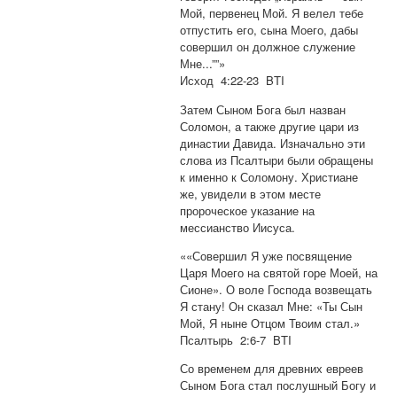
Мой, первенец Мой. Я велел тебе
отпустить его, сына Моего, дабы
совершил он должное служение
Мне...””»
Исход 4:22-23 BTI
Затем Сыном Бога был назван
Соломон, а также другие цари из
династии Давида. Изначально эти
слова из Псалтыри были обращены
к именно к Соломону. Христиане
же, увидели в этом месте
пророческое указание на
мессианство Иисуса.
««Совершил Я уже посвящение
Царя Моего на святой горе Моей, на
Сионе». О воле Господа возвещать
Я стану! Он сказал Мне: «Ты Сын
Мой, Я ныне Отцом Твоим стал.»
Псалтырь 2:6-7 BTI
Со временем для древних евреев
Сыном Бога стал послушный Богу и