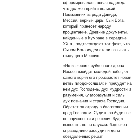
сформировалась новая надежда,
что должен прийти великий
Помазанник из рода Давида,
Мессия, верный царь, Сын Бога,
который принесёт народу
процветание. Древние документы,
найденные в Кумране в середине
ХХ в., подтверждают тот факт, что
Сыном Бога иудеи стали называть
грядущего Мессию.
«Но из корня срубленного древа
Иессея взойдет молодой побег, от
самого корня его произрастет новая
ветвь плодоносящая; и пребудет на
нем дух Господень, дух мудрости и
разумения, благоразумия и силы,
дух познания и страха Господня.
Обретет он отраду в благоговении
пред Господом. Судить он будет не
по наружности и решения будет
выносить не по слухам: бедняков
справедливо рассудит и дела
обездоленных решит