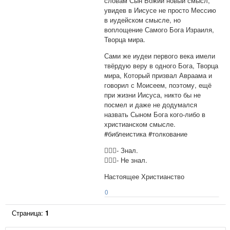
словам Сын Божий новый смысл,
увидев в Иисусе не просто Мессию
в иудейском смысле, но
воплощение Самого Бога Израиля,
Творца мира.
Сами же иудеи первого века имели
твёрдую веру в одного Бога, Творца
мира, Который призвал Авраама и
говорил с Моисеем, поэтому, ещё
при жизни Иисуса, никто бы не
посмел и даже не додумался
назвать Сыном Бога кого-либо в
христианском смысле.
#библеистика #толкование
🙋🏼‍♂️- Знал.
🤷🏼‍♂️- Не знал.
Настоящее Христианство
0
Страница:
1