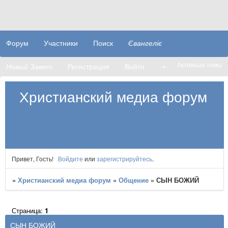
Форум
Участники
Поиск
Євангеліє
Активные темы
Новый Завет
Регистрация
Войти
➝
Христианский медиа форум
Привет, Гость!
Войдите
или
зарегистрируйтесь
.
»
Христианский медиа форум
»
Общение
»
​​СЫН БОЖИЙ
Страница:
1
​​СЫН БОЖИЙ