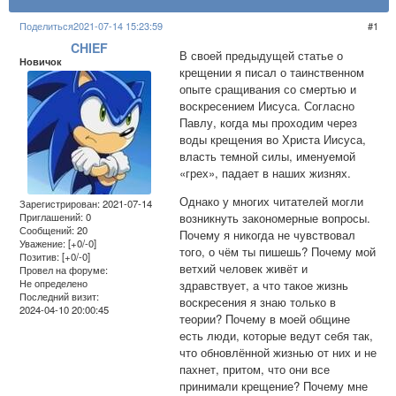
Поделиться
2021-07-14 15:23:59
1
CHIEF
В своей предыдущей статье о
Новичок
крещении я писал о таинственном
опыте сращивания со смертью и
воскресением Иисуса. Согласно
Павлу, когда мы проходим через
воды крещения во Христа Иисуса,
власть темной силы, именуемой
«грех», падает в наших жизнях.
Однако у многих читателей могли
Зарегистрирован
: 2021-07-14
возникнуть закономерные вопросы.
Приглашений:
0
Сообщений:
20
Почему я никогда не чувствовал
Уважение:
[+0/-0]
того, о чём ты пишешь? Почему мой
Позитив:
[+0/-0]
ветхий человек живёт и
Провел на форуме:
Не определено
здравствует, а что такое жизнь
Последний визит:
воскресения я знаю только в
2024-04-10 20:00:45
теории? Почему в моей общине
есть люди, которые ведут себя так,
что обновлённой жизнью от них и не
пахнет, притом, что они все
принимали крещение? Почему мне