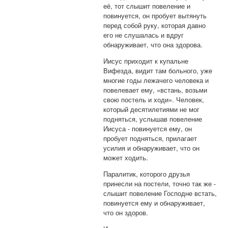
её, тот слышит повеление и
повинуется, он пробует вытянуть
перед собой руку, которая давно
его не слушалась и вдруг
обнаруживает, что она здорова.
Иисус приходит к купальне
Вифезда, видит там больного, уже
многие годы лежачего человека и
повелевает ему, «встань, возьми
свою постель и ходи». Человек,
который десятилетиями не мог
подняться, услышав повеление
Иисуса - повинуется ему, он
пробует подняться, прилагает
усилия и обнаруживает, что он
может ходить.
Паралитик, которого друзья
принесли на постели, точно так же -
слышит повеление Господне встать,
повинуется ему и обнаруживает,
что он здоров.