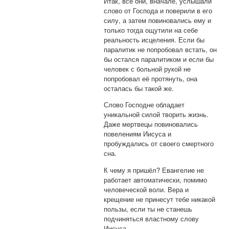
Итак, все они, вначале, услышали
слово от Господа и поверили в его
силу, а затем повиновались ему и
только тогда ощутили на себе
реальность исцеления. Если бы
паралитик не попробовал встать, он
бы остался паралитиком и если бы
человек с больной рукой не
попробовал её протянуть, она
осталась бы такой же.
Слово Господне обладает
уникальной силой творить жизнь.
Даже мертвецы повиновались
повелениям Иисуса и
пробуждались от своего смертного
сна.
К чему я пришёл? Евангелие не
работает автоматически, помимо
человеческой воли. Вера и
крещение не принесут тебе никакой
пользы, если ты не станешь
подчиняться властному слову
Иисуса.