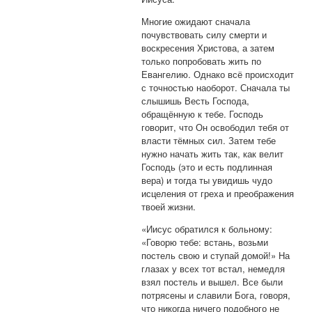
Многие ожидают сначала
почувствовать силу смерти и
воскресения Христова, а затем
только попробовать жить по
Евангелию. Однако всё происходит
с точностью наоборот. Сначала ты
слышишь Весть Господа,
обращённую к тебе. Господь
говорит, что Он освободил тебя от
власти тёмных сил. Затем тебе
нужно начать жить так, как велит
Господь (это и есть подлинная
вера) и тогда ты увидишь чудо
исцеления от греха и преображения
твоей жизни.
«Иисус обратился к больному:
«Говорю тебе: встань, возьми
постель свою и ступай домой!» На
глазах у всех тот встал, немедля
взял постель и вышел. Все были
потрясены и славили Бога, говоря,
что никогда ничего подобного не