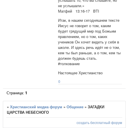
услышать то, что вы слышите, но
не услышали.»
Матфей 13:16-17 BTI
Итак, в нашем сегодняшнем тексте
Иисус не говорит о том, каким
будет грядущий мир под Божьим
правлением, но о том, каких
учеников Он хочет видеть у себя в
школе. И здесь речь идёт не о том,
кем ты был раньше, а о том, кем ты
должен будешь стать.
#толкование
Настоящее Христианство
0
Страница:
1
»
Христианский медиа форум
»
Общение
»
​​ЗАГАДКИ
ЦАРСТВА НЕБЕСНОГО
создать бесплатный форум