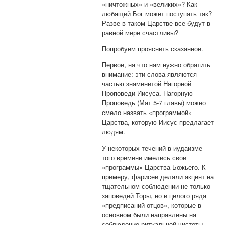
«ничтожных» и «великих»? Как
любящий Бог может поступать так?
Разве в таком Царстве все будут в
равной мере счастливы?
Попробуем прояснить сказанное.
Первое, на что нам нужно обратить
внимание: эти слова являются
частью знаменитой Нагорной
Проповеди Иисуса. Нагорную
Проповедь (Мат 5-7 главы) можно
смело назвать «программой»
Царства, которую Иисус предлагает
людям.
У некоторых течений в иудаизме
того времени имелись свои
«программы» Царства Божьего. К
примеру, фарисеи делали акцент на
тщательном соблюдении не только
заповедей Торы, но и целого ряда
«предписаний отцов», которые в
основном были направлены на
соблюдение ритуальной чистоты.