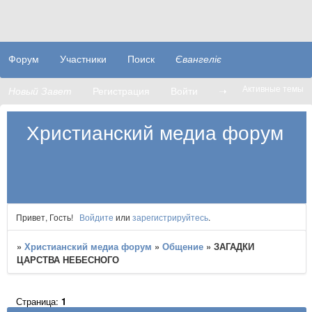
Форум
Участники
Поиск
Євангеліє
Активные темы
Новый Завет
Регистрация
Войти
➝
Христианский медиа форум
Привет, Гость!
Войдите
или
зарегистрируйтесь
.
»
Христианский медиа форум
»
Общение
»
​​ЗАГАДКИ
ЦАРСТВА НЕБЕСНОГО
Страница:
1