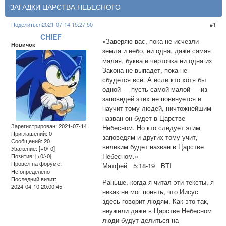
​​ЗАГАДКИ ЦАРСТВА НЕБЕСНОГО
Поделиться
2021-07-14 15:27:50
1
CHIEF
«Заверяю вас, пока не исчезли
Новичок
земля и небо, ни одна, даже самая
малая, буква и черточка ни одна из
Закона не выпадет, пока не
сбудется всё. А если кто хотя бы
одной — пусть самой малой — из
заповедей этих не повинуется и
научит тому людей, ничтожнейшим
назван он будет в Царстве
Зарегистрирован
: 2021-07-14
Небесном. Но кто следует этим
Приглашений:
0
заповедям и других тому учит,
Сообщений:
20
великим будет назван в Царстве
Уважение:
[+0/-0]
Небесном.»
Позитив:
[+0/-0]
Провел на форуме:
Матфей 5:18-19 BTI
Не определено
Последний визит:
Раньше, когда я читал эти тексты, я
2024-04-10 20:00:45
никак не мог понять, что Иисус
здесь говорит людям. Как это так,
неужели даже в Царстве Небесном
люди будут делиться на