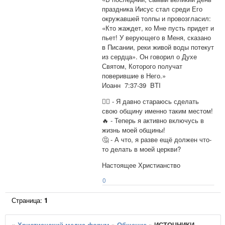
праздника Иисус стал среди Его
окружавшей толпы и провозгласил:
«Кто жаждет, ко Мне пусть придет и
пьет! У верующего в Меня, сказано
в Писании, реки живой воды потекут
из сердца». Он говорил о Духе
Святом, Которого получат
поверившие в Него.»
Иоанн 7:37-39 BTI
👍🏻 - Я давно стараюсь сделать
свою общину именно таким местом!
🔥 - Теперь я активно включусь в
жизнь моей общины!
🤔 - А что, я разве ещё должен что-
то делать в моей церкви?
Настоящее Христианство
0
Страница:
1
»
Христианский медиа форум
»
Общение
»
ИСТОЧНИКИ