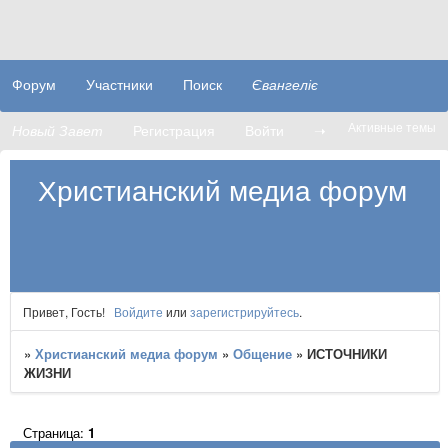
Форум
Участники
Поиск
Євангеліє
Активные темы
Новый Завет
Регистрация
Войти
➝
Христианский медиа форум
Привет, Гость!
Войдите
или
зарегистрируйтесь
.
»
Христианский медиа форум
»
Общение
»
ИСТОЧНИКИ
ЖИЗНИ
Страница:
1