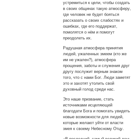
устремиться к цели, чтобы создать
в своих общинах такую атмосферу,
где человек не будет бояться
рассказать о своих слабостях и
ошибках, где его поддержат,
помолятся о нём и помогут
преодолеть их.
Радушная атмосфера принятия
людей, ужаленных змеем (кто же
им не ужален?), атмосфера
прощения, заботы и служения друг
другу послужит верным знаком
того, что с нами Бог. Люди заметят
это и захотят утолить свой
духовный голод среди нас.
Это наше призвание, стать
источниками исцеляющей
благодати Бога и помогать увидеть
новые возможности для людей,
которые желают уйти от власти
змея к своему Небесному Отцу.
«В последний, самый великий день