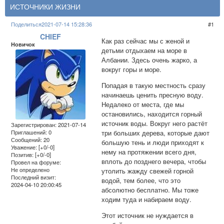
ИСТОЧНИКИ ЖИЗНИ
Поделиться
2021-07-14 15:28:36
1
CHIEF
Как раз сейчас мы с женой и
Новичок
детьми отдыхаем на море в
Албании. Здесь очень жарко, а
вокруг горы и море.
Попадая в такую местность сразу
начинаешь ценить пресную воду.
Недалеко от места, где мы
остановились, находится горный
источник воды. Вокруг него растёт
Зарегистрирован
: 2021-07-14
три больших дерева, которые дают
Приглашений:
0
Сообщений:
20
большую тень и люди приходят к
Уважение:
[+0/-0]
нему на протяжении всего дня,
Позитив:
[+0/-0]
вплоть до позднего вечера, чтобы
Провел на форуме:
Не определено
утолить жажду свежей горной
Последний визит:
водой, тем более, что это
2024-04-10 20:00:45
абсолютно бесплатно. Мы тоже
ходим туда и набираем воду.
Этот источник не нуждается в