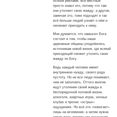
особой рекламе, все местные
просто знают его, потому что там
они утоляют свою жажду, а другие,
замечая это, тоже подходят и так
всё больше людей узнаёт о нём и
начинает приходить к нему.
Мне думается, что замысел Бога
состоит в том, чтобы наши
церковные общины уподобились
источникам новой жизни, где всякий
приходящий сможет утолить свою
жажду по Богу.
Ведь каждый человек имеет
внутреннюю нужду, своего рода
пустоту. Но не все люди понимают,
чем её заполнить. Оттого многие
ищут утоления своей жажды в
беспорядочной половой жизни,
алкоголе, азартных играх, ночных
клубах и прочих «острых»
ощущениях. Но всё это «помогает»
лишь на мгновение, а затем нужна
новая доза, потому что ощущение