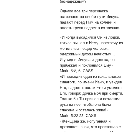
безнадежным?
Однако все три персонажа
встречают на своём пути Иисуса,
падают перед Ним на колени и
власть греха падает в их жизнях.
«И когда высадился Он из лодки,
тотчас вышел к Нему навстречу из
могильных пещер человек,
одержимый духом нечистым...
И увидев Иисуса издалека, он
прибежал и поклонился Ему»
Mark 5:2, 6 CASS
«И приходит один из начальников
синагоги, по имени Иаир, и увидев
Его, падает к ногам Его и умоляет
Его, говоря: дочка моя при смерти.
Только бы Ты пришел и возложил
руки на нее, чтобы она была
спасена и осталась жива!»
Mark 5:22-23 CASS
«Женщина же, испуганная и
дрожащая, зная, что произошло с