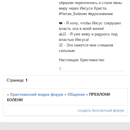
образом переплелись и стали явны
миру через Иисуса Христа.
#Читая_Библию #вдохновение
❤️ - Я хочу, чтобы Иисус сокрушил
власть зла в моей жизни!
🙏🏻 - Я уже живу и радуюсь под
властью Иисуса!
😕 - Зло кажется мне слишком
сильным.
Настоящее Христианство
0
Страница:
1
»
Христианский медиа форум
»
Общение
»
ПРЕКЛОНИ
КОЛЕНИ
создать бесплатный форум