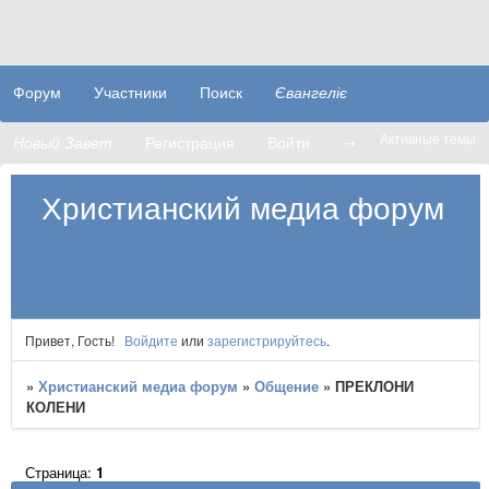
Форум
Участники
Поиск
Євангеліє
Активные темы
Новый Завет
Регистрация
Войти
➝
Христианский медиа форум
Привет, Гость!
Войдите
или
зарегистрируйтесь
.
»
Христианский медиа форум
»
Общение
»
ПРЕКЛОНИ
КОЛЕНИ
Страница:
1