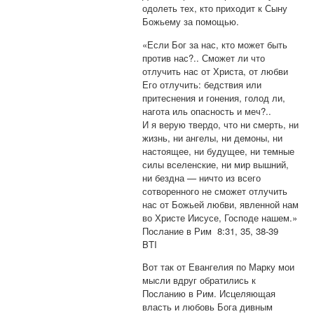
одолеть тех, кто приходит к Сыну
Божьему за помощью.
«Если Бог за нас, кто может быть
против нас?.. Сможет ли что
отлучить нас от Христа, от любви
Его отлучить: бедствия или
притеснения и гонения, голод ли,
нагота иль опасность и меч?..
И я верую твердо, что ни смерть, ни
жизнь, ни ангелы, ни демоны, ни
настоящее, ни будущее, ни темные
силы вселенские, ни мир вышний,
ни бездна — ничто из всего
сотворенного не сможет отлучить
нас от Божьей любви, явленной нам
во Христе Иисусе, Господе нашем.»
Послание в Рим 8:31, 35, 38-39
BTI
Вот так от Евангелия по Марку мои
мысли вдруг обратились к
Посланию в Рим. Исцеляющая
власть и любовь Бога дивным