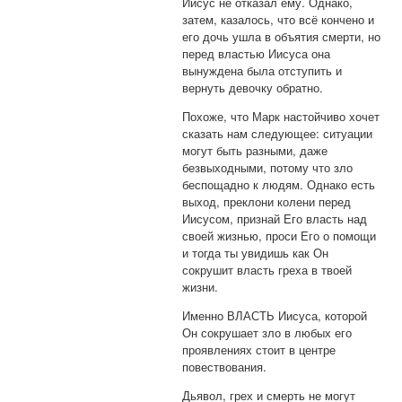
Иисус не отказал ему. Однако,
затем, казалось, что всё кончено и
его дочь ушла в объятия смерти, но
перед властью Иисуса она
вынуждена была отступить и
вернуть девочку обратно.
Похоже, что Марк настойчиво хочет
сказать нам следующее: ситуации
могут быть разными, даже
безвыходными, потому что зло
беспощадно к людям. Однако есть
выход, преклони колени перед
Иисусом, признай Его власть над
своей жизнью, проси Его о помощи
и тогда ты увидишь как Он
сокрушит власть греха в твоей
жизни.
Именно ВЛАСТЬ Иисуса, которой
Он сокрушает зло в любых его
проявлениях стоит в центре
повествования.
Дьявол, грех и смерть не могут