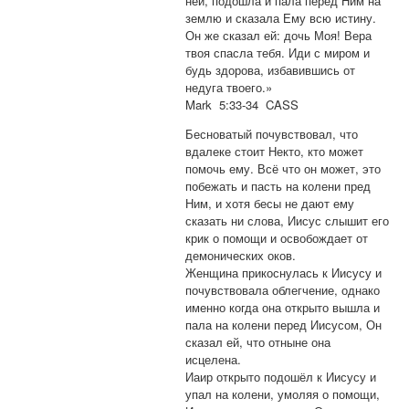
ней, подошла и пала перед Ним на
землю и сказала Ему всю истину.
Он же сказал ей: дочь Моя! Вера
твоя спасла тебя. Иди с миром и
будь здорова, избавившись от
недуга твоего.»
Mark 5:33-34 CASS
Бесноватый почувствовал, что
вдалеке стоит Некто, кто может
помочь ему. Всё что он может, это
побежать и пасть на колени пред
Ним, и хотя бесы не дают ему
сказать ни слова, Иисус слышит его
крик о помощи и освобождает от
демонических оков.
Женщина прикоснулась к Иисусу и
почувствовала облегчение, однако
именно когда она открыто вышла и
пала на колени перед Иисусом, Он
сказал ей, что отныне она
исцелена.
Иаир открыто подошёл к Иисусу и
упал на колени, умоляя о помощи,