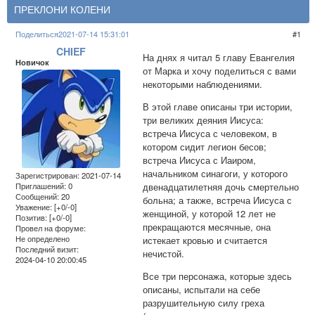
ПРЕКЛОНИ КОЛЕНИ
Поделиться
2021-07-14 15:31:01
1
CHIEF
На днях я читал 5 главу Евангелия
Новичок
от Марка и хочу поделиться с вами
некоторыми наблюдениями.
В этой главе описаны три истории,
три великих деяния Иисуса:
встреча Иисуса с человеком, в
котором сидит легион бесов;
встреча Иисуса с Иаиром,
начальником синагоги, у которого
Зарегистрирован
: 2021-07-14
двенадцатилетняя дочь смертельно
Приглашений:
0
Сообщений:
20
больна; а также, встреча Иисуса с
Уважение:
[+0/-0]
женщиной, у которой 12 лет не
Позитив:
[+0/-0]
прекращаются месячные, она
Провел на форуме:
Не определено
истекает кровью и считается
Последний визит:
нечистой.
2024-04-10 20:00:45
Все три персонажа, которые здесь
описаны, испытали на себе
разрушительную силу греха