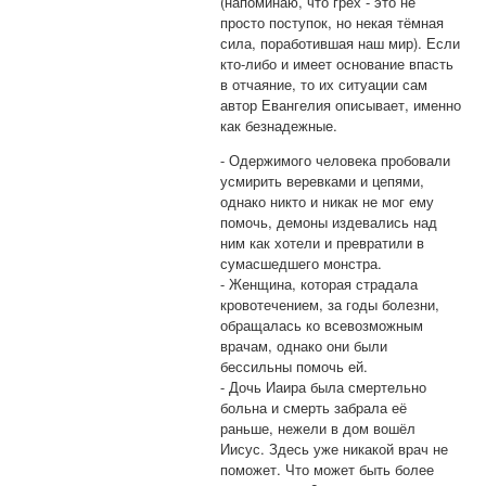
(напоминаю, что грех - это не
просто поступок, но некая тёмная
сила, поработившая наш мир). Если
кто-либо и имеет основание впасть
в отчаяние, то их ситуации сам
автор Евангелия описывает, именно
как безнадежные.
⁃ Одержимого человека пробовали
усмирить веревками и цепями,
однако никто и никак не мог ему
помочь, демоны издевались над
ним как хотели и превратили в
сумасшедшего монстра.
⁃ Женщина, которая страдала
кровотечением, за годы болезни,
обращалась ко всевозможным
врачам, однако они были
бессильны помочь ей.
⁃ Дочь Иаира была смертельно
больна и смерть забрала её
раньше, нежели в дом вошёл
Иисус. Здесь уже никакой врач не
поможет. Что может быть более