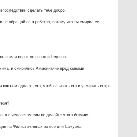
ы впоследствии сделать тебе добро,
 и не обращай ее в рабство, потому что ты смирил ее.
сь земля сорок лет во дни Гедеона.
амима, и смирились Аммонитяне пред сынами
 как нам одолеть его, чтобы связать его и усмирить его; а
тебя?
но; а с человеком сим не делайте этого безумия.
одня на Филистимлянах во все дни Самуила.