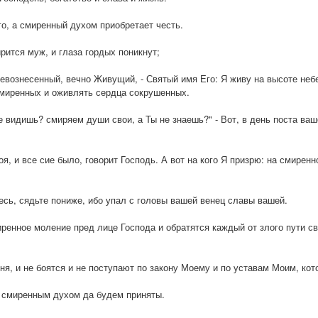
го, а смиренный духом приобретает честь.
рится муж, и глаза гордых поникнут;
ревознесенный, вечно Живущий, - Святый имя Его: Я живу на высоте не
смиренных и оживлять сердца сокрушенных.
е видишь? смиряем души свои, а Ты не знаешь?" - Вот, в день поста ва
оя, и все сие было, говорит Господь. А вот на кого Я призрю: на смире
есь, сядьте пониже, ибо упал с головы вашей венец славы вашей.
ренное моление пред лице Господа и обратятся каждый от злого пути св
дня, и не боятся и не поступают по закону Моему и по уставам Моим, ко
 смиренным духом да будем приняты.