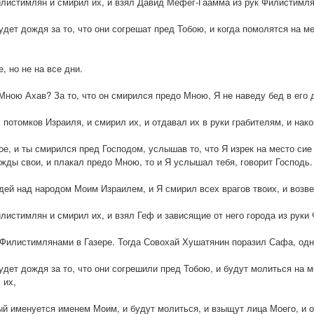
илистимлян и смирил их, и взял Давид Мефег-Гаамма из рук Филистимля
удет дождя за то, что они согрешат пред Тобою, и когда помолятся на м
, но не на все дни.
Мною Ахав? За то, что он смирился предо Мною, Я не наведу бед в его д
 потомков Израиля, и смирил их, и отдавал их в руки грабителям, и нако
ое, и ты смирился пред Господом, услышав то, что Я изрек на место сие
ежды свои, и плакал предо Мною, то и Я услышал тебя, говорит Господь.
удей над народом Моим Израилем, и Я смирил всех врагов твоих, и возв
листимлян и смирил их, и взял Геф и зависящие от него города из руки
 Филистимлянами в Газере. Тогда Совохай Хушатянин поразил Сафа, одн
удет дождя за то, что они согрешили пред Тобою, и будут молиться на м
 их,
ый именуется именем Моим, и будут молиться, и взыщут лица Моего, и о