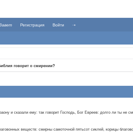
Завет
Регистрация
Войти
➝
Библия говорит о смирении?
аону и сказали ему: так говорит Господь, Бог Евреев: долго ли ты не 
аговонных веществ: смирны самоточной пятьсот сиклей, корицы благовон