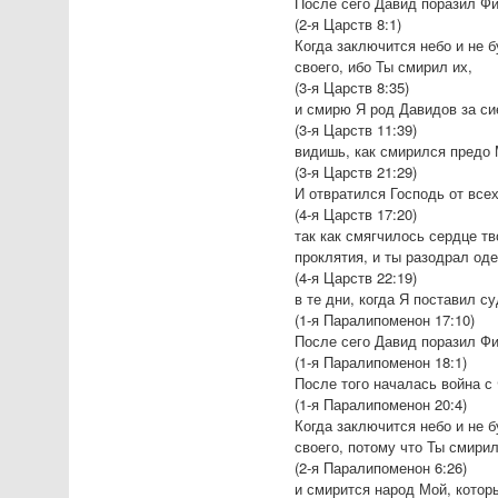
После сего Давид поразил Ф
(2-я Царств 8:1)
Когда заключится небо и не б
своего, ибо Ты смирил их,
(3-я Царств 8:35)
и смирю Я род Давидов за сие
(3-я Царств 11:39)
видишь, как смирился предо 
(3-я Царств 21:29)
И отвратился Господь от всех
(4-я Царств 17:20)
так как смягчилось сердце тв
проклятия, и ты разодрал од
(4-я Царств 22:19)
в те дни, когда Я поставил с
(1-я Паралипоменон 17:10)
После сего Давид поразил Фи
(1-я Паралипоменон 18:1)
После того началась война с
(1-я Паралипоменон 20:4)
Когда заключится небо и не б
своего, потому что Ты смирил
(2-я Паралипоменон 6:26)
и смирится народ Мой, котор