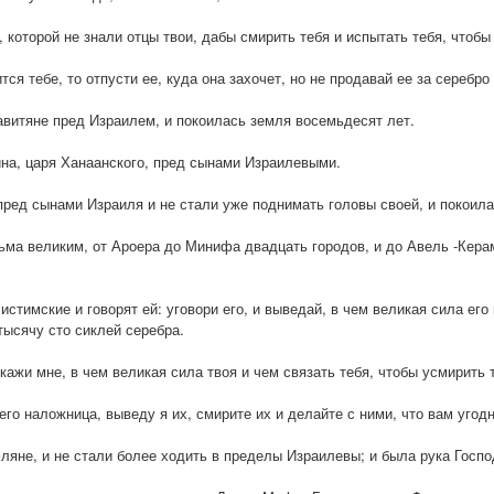
 которой не знали отцы твои, дабы смирить тебя и испытать тебя, чтоб
тся тебе, то отпусти ее, куда она захочет, но не продавай ее за серебро
авитяне пред Израилем, и покоилась земля восемьдесят лет.
ина, царя Ханаанского, пред сынами Израилевыми.
ред сынами Израиля и не стали уже поднимать головы своей, и покоила
ьма великим, от Ароера до Минифа двадцать городов, и до Авель -Кер
тимские и говорят ей: уговори его, и выведай, в чем великая сила его и
тысячу сто сиклей серебра.
кажи мне, в чем великая сила твоя и чем связать тебя, чтобы усмирить 
него наложница, выведу я их, смирите их и делайте с ними, что вам угод
яне, и не стали более ходить в пределы Израилевы; и была рука Госп