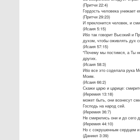
(Притчи 22:4)
Гордость человека унижает е
(Притчи 29:23)
И преклонится человек, и сми
(Исаия 5:15)
Ибо так говорит Высокий и П
духом, чтобы оживлять дух 
(Исаия 57:15)
"Почему мы постимся, а Ты н
других.
(Исаия 58:3)
Ибо все это соделала рука М
Моим.
(Исаия 66:2)
Скажи царю и царице: смирит
(Иеремия 13:18)
может быть, они вознесут сми
Господь на народ сей.
(Иеремия 36:7)
Не смирились они и до сего 
(Иеремия 44:10)
Но с сокрушенным сердцем и
(Даниил 3:39)