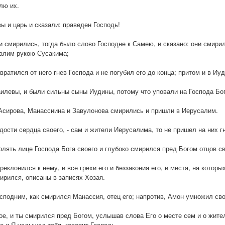
лю их.
ы и царь и сказали: праведен Господь!
и смирились, тогда было слово Господне к Самею, и сказано: они смирил
салим рукою Сусакима;
твратился от него гнев Господа и не погубил его до конца; притом и в Иу
илевы, и были сильны сыны Иудины, потому что уповали на Господа Бог
 Асирова, Манассиина и Завулонова смирились и пришли в Иерусалим.
дости сердца своего, - сам и жители Иерусалима, то не пришел на них г
олять лице Господа Бога своего и глубоко смирился пред Богом отцов с
 преклонился к нему, и все грехи его и беззакония его, и места, на кото
ирился, описаны в записях Хозая.
сподним, как смирился Манассия, отец его; напротив, Амон умножил сво
вое, и ты смирился пред Богом, услышав слова Его о месте сем и о жите
о и Я услышал тебя, говорит Господь.