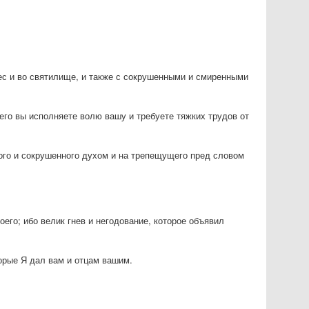
бес и во святилище, и также с сокрушенными и смиренными
шего вы исполняете волю вашу и требуете тяжких трудов от
нного и сокрушенного духом и на трепещущего пред словом
оего; ибо велик гнев и негодование, которое объявил
торые Я дал вам и отцам вашим.