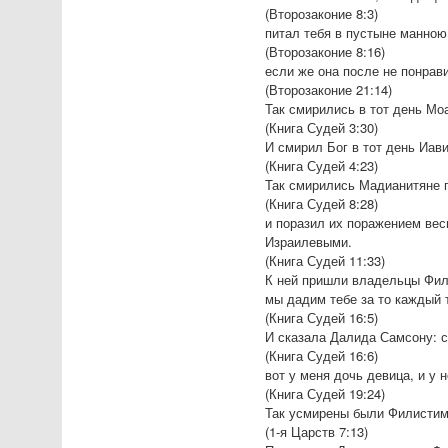
(Второзаконие 8:3)
питал тебя в пустыне манною,
(Второзаконие 8:16)
если же она после не понрави
(Второзаконие 21:14)
Так смирились в тот день Мо
(Книга Судей 3:30)
И смирил Бог в тот день Иав
(Книга Судей 4:23)
Так смирились Мадианитяне п
(Книга Судей 8:28)
и поразил их поражением вес
Израилевыми.
(Книга Судей 11:33)
К ней пришли владельцы Филис
мы дадим тебе за то каждый 
(Книга Судей 16:5)
И сказала Далида Самсону: с
(Книга Судей 16:6)
вот у меня дочь девица, и у 
(Книга Судей 19:24)
Так усмирены были Филистимл
(1-я Царств 7:13)