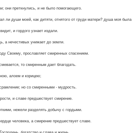
и; они преткнулись, и не было помогающего.
ал ли души моей, как дитяти, отнятого от груди матери? душа моя была в
видит, и гордого узнает издали.
ь, а нечестивых унижает до земли.
роду Своему, прославляет смиренных спасением.
смевается, то смиренным дает благодать.
ою, алоем и корицею;
осрамление; но со смиренными - мудрость.
рости, и славе предшествует смирение.
откими, нежели разделять добычу с гордыми.
ердце человека, а смирение предшествует славе.
Господень, богатство и слава и жизнь.