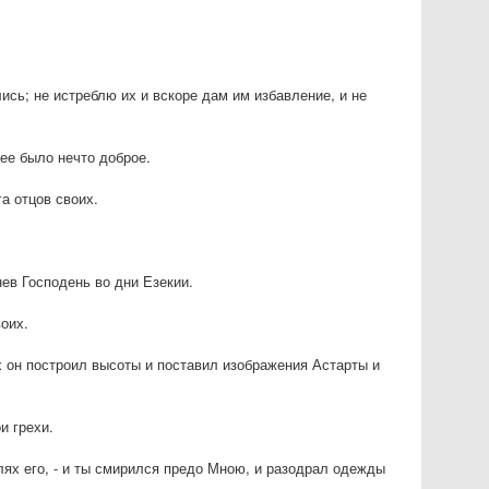
ись; не истреблю их и вскоре дам им избавление, и не
дее было нечто доброе.
а отцов своих.
нев Господень во дни Езекии.
воих.
рых он построил высоты и поставил изображения Астарты и
и грехи.
лях его, - и ты смирился предо Мною, и разодрал одежды