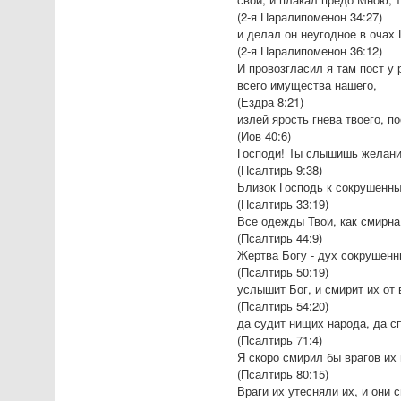
(2-я Паралипоменон 34:27)
и делал он неугодное в очах
(2-я Паралипоменон 36:12)
И провозгласил я там пост у
всего имущества нашего,
(Ездра 8:21)
излей ярость гнева твоего, п
(Иов 40:6)
Господи! Ты слышишь желания
(Псалтирь 9:38)
Близок Господь к сокрушенн
(Псалтирь 33:19)
Все одежды Твои, как смирна 
(Псалтирь 44:9)
Жертва Богу - дух сокрушенн
(Псалтирь 50:19)
услышит Бог, и смирит их от 
(Псалтирь 54:20)
да судит нищих народа, да сп
(Псалтирь 71:4)
Я скоро смирил бы врагов их
(Псалтирь 80:15)
Враги их утесняли их, и они 