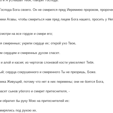
 Господа Бога своего. Он не смирился пред Иеремиею пророком, пророче
 реки Агавы, чтобы смириться нам пред лицем Бога нашего, просить у Не
осмотри на все гордое и смири его;
 смиренных; укрепи сердце их; открой ухо Твое,
ым сердцем и смиренных духом спасет.
и алой и касия; из чертогов слоновой кости увеселяют Тебя.
ый; сердца сокрушенного и смиренного Ты не презришь, Боже.
века Живущий, потому что нет в них перемены; они не боятся Бога,
асет сынов убогого и смирит притеснителя, -
 и обратил бы руку Мою на притеснителей их:
смирялись под рукою их.