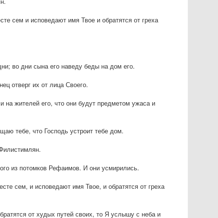
н.
есте сем и исповедают имя Твое и обратятся от греха
ни; во дни сына его наведу беды на дом его.
нец отверг их от лица Своего.
 и на жителей его, что они будут предметом ужаса и
ещаю тебе, что Господь устроит тебе дом.
 Филистимлян.
ого из потомков Рефаимов. И они усмирились.
есте сем, и исповедают имя Твое, и обратятся от греха
братятся от худых путей своих, то Я услышу с неба и