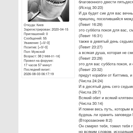
благовонного двести пятьдес
(Исход 30:23)
И да будет сие для вас вечн
пришлец, поселившийся межд
(Левит 16:29)
Откуда:
Киев
Зарегистрирован
: 2020-04-15
это суббота покоя для вас, 
Приглашений:
0
(Левит 16:31)
Сообщений:
55
также в девятый день седьмо
Уважение:
[+0/-0]
(Левит 23:27)
Позитив:
[+0/-0]
Пол:
Мужской
а всякая душа, которая не см
Возраст:
38
[1988-01-18]
(Левит 23:29)
Провел на форуме:
это для вас суббота покоя, и
17 часов 57 минут
(Левит 23:32)
Последний визит:
2026-08-03 06:17:19
придут корабли от Киттима, и
(Числа 24:24)
И в десятый день сего седьм
(Числа 29:7)
Всякий обет и всякий клятве
(Числа 30:14)
И помни весь путь, которым в
будешь ли хранить заповеди Е
(Второзаконие 8:2)
Он смирял тебя, томил тебя г
но всяким словом, исходящим