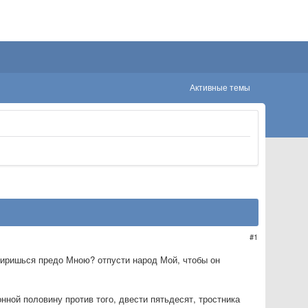
Активные темы
1
смиришься предо Мною? отпусти народ Мой, чтобы он
ной половину против того, двести пятьдесят, тростника