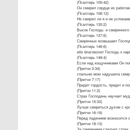
(Псалтирь 105:42)
Он смирил сердце их работам
(Псалтирь 106:12)
Не смирял ли я и не успокаив
(Псалтирь 130:2)
Высок Господь: и смиренного 
(Псалтирь 137:6)
Смиренных возвышает Господ
(Псалтирь 146:6)
ибо благоволит Господь к на
(Псалтирь 149:4)
Если над кощунниками Он по
(Притчи 3:34)
спальню мою надушила смирн
(Притчи 7:17)
Придет гордость, придет и п
(Притчи 11:2)
Страх Господень научает муд
(Притчи 15:33)
Лучше смиряться духом с кр
(Притчи 16:19)
Перед падением возносится с
(Притчи 18:13)
За смирением следует страх 