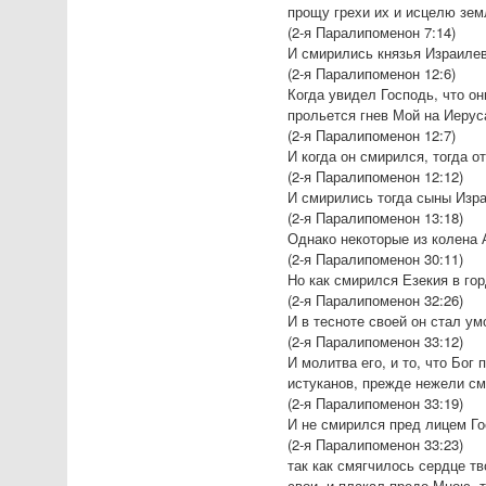
прощу грехи их и исцелю зем
(2-я Паралипоменон 7:14)
И смирились князья Израилев
(2-я Паралипоменон 12:6)
Когда увидел Господь, что он
прольется гнев Мой на Иеру
(2-я Паралипоменон 12:7)
И когда он смирился, тогда о
(2-я Паралипоменон 12:12)
И смирились тогда сыны Изра
(2-я Паралипоменон 13:18)
Однако некоторые из колена
(2-я Паралипоменон 30:11)
Но как смирился Езекия в гор
(2-я Паралипоменон 32:26)
И в тесноте своей он стал ум
(2-я Паралипоменон 33:12)
И молитва его, и то, что Бог
истуканов, прежде нежели см
(2-я Паралипоменон 33:19)
И не смирился пред лицем Го
(2-я Паралипоменон 33:23)
так как смягчилось сердце т
свои, и плакал предо Мною, т