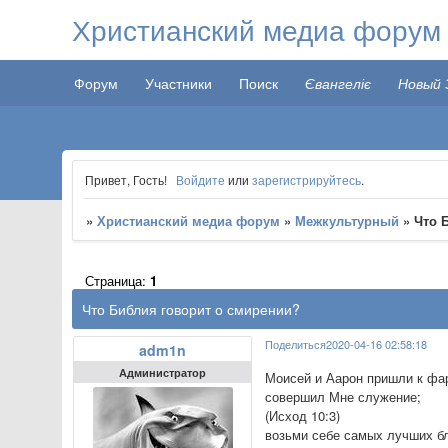
Христианский медиа форум
Форум
Участники
Поиск
Євангеліє
Новый 
Привет, Гость!
Войдите
или
зарегистрируйтесь
.
»
Христианский медиа форум
»
Межкультурный
»
Что 
Страница:
1
Что Библия говорит о смирении?
Поделиться
2020-04-16 02:58:18
adm1n
Администратор
Моисей и Аарон пришли к фар
совершил Мне служение;
(Исход 10:3)
возьми себе самых лучших бл