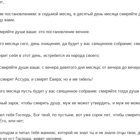
ят,
ым постановлением: в седьмой месяц, в десятый день месяца смиряйте д
у вами,
смиряйте души ваши: это постановление вечное.
го месяца сего, день очищения, да будет у вас священное собрание; см
ирит себя в этот день, истребится из народа своего;
 смиряйте души ваши, с вечера девятого дня месяца; от вечера до вечер
 смирят Ассура, и смирят Евера; но и им гибель!
ого месяца пусть будет у вас священное собрание: смиряйте тогда души 
нный зарок, чтобы смирить душу, муж ее может утвердить, и муж ее може
ел тебя Господь, Бог твой, по пустыне, вот уже сорок лет, чтобы смирить
го, или нет;
олодом и питал тебя манною, которой не знал ты и не знали отцы твои, 
 из уст Господа, живет человек;