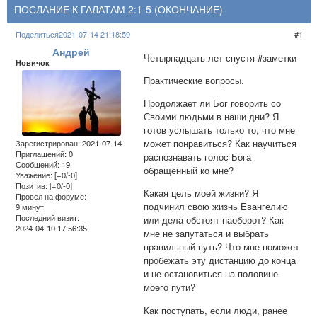
ПОСЛАНИЕ К ГАЛАТАМ 2:1-5 (ОКОНЧАНИЕ)
Поделиться
2021-07-14 21:18:59
1
Андрей
Четырнадцать лет спустя #заметки
Новичок
Практические вопросы.
Продолжает ли Бог говорить со
Своими людьми в наши дни? Я
готов услышать только то, что мне
может понравиться? Как научиться
Зарегистрирован
: 2021-07-14
Приглашений:
0
распознавать голос Бога
Сообщений:
19
обращённый ко мне?
Уважение:
[+0/-0]
Позитив:
[+0/-0]
Какая цель моей жизни? Я
Провел на форуме:
подчинил свою жизнь Евангелию
9 минут
Последний визит:
или дела обстоят наоборот? Как
2024-04-10 17:56:35
мне не запутаться и выбрать
правильный путь? Что мне поможет
пробежать эту дистанцию до конца
и не остановиться на половине
моего пути?
Как поступать, если люди, ранее