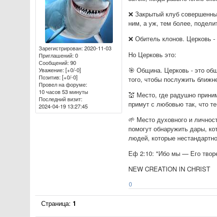
❌ Закрытый клуб совершенных
ним, а уж, тем более, подел
❌ Обитель клонов. Церковь -
Зарегистрирован
: 2020-11-03
Но Церковь это:
Приглашений:
0
Сообщений:
90
🎯 Община. Церковь - это об
Уважение:
[+0/-0]
Позитив:
[+0/-0]
того, чтобы послужить ближн
Провел на форуме:
10 часов 53 минуты
💒 Место, где радушно прини
Последний визит:
примут с любовью так, что те
2024-04-19 13:27:45
🌱 Место духовного и личнос
помогут обнаружить дары, ко
людей, которые нестандартно
Еф 2:10: "Ибо мы — Его твор
NEW CREATION IN CHRIST
0
Страница:
1