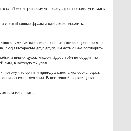
что слабому и грешному человеку страшно подступиться к
и те же шаблонные фразы и одинаково мыслить.
ы «мне служили» или «меня развлекали» со сцены, но для
, люди интересны друг другу, им есть о чем поговорить.
абых и нищих духом людей. Здесь тебя не осудят, но
ой ямы, в которую ты упал.
е», потому что ценят индивидуальность человека, здесь
 развивал их в служении. В настоящей Церкви ценят
чил нам исполнять."