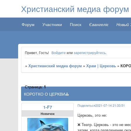
Христианский медиа форум
Форум
Участники
Поиск
Євангеліє
Новый 
Привет, Гость!
Войдите
или
зарегистрируйтесь
.
»
Христианский медиа форум
»
Храм | Церковь
»
​​КО
Страница:
1
​​КОРОТКО О ЦЕРКВИ⛪️
Поделиться
2021-07-14 21:33:51
1-F7
Новичок
Церковь, это не:
❌ Театр. Церковь - это не м
затем, когда развлечение ок