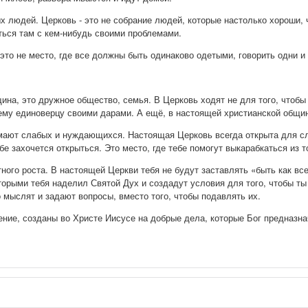
 людей. Церковь - это не собрание людей, которые настолько хороши, 
иться там с кем-нибудь своими проблемами.
 это не место, где все должны быть одинаково одетыми, говорить одни 
щина, это дружное общество, семья. В Церковь ходят не для того, чтоб
ему единоверцу своими дарами. А ещё, в настоящей христианской общине
мают слабых и нуждающихся. Настоящая Церковь всегда открыта для сл
бе захочется открыться. Это место, где тебе помогут выкарабкаться из т
тного роста. В настоящей Церкви тебя не будут заставлять «быть как вс
торыми тебя наделил Святой Дух и создадут условия для того, чтобы ты
 мыслят и задают вопросы, вместо того, чтобы подавлять их.
ение, созданы во Христе Иисусе на добрые дела, которые Бог предназна