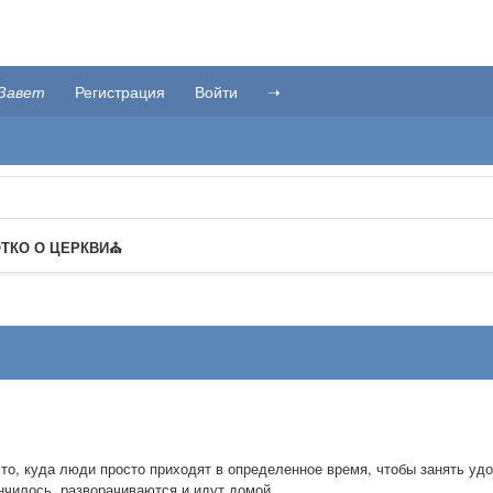
Завет
Регистрация
Войти
➝
РОТКО О ЦЕРКВИ⛪️
есто, куда люди просто приходят в определенное время, чтобы занять уд
ончилось, разворачиваются и идут домой.