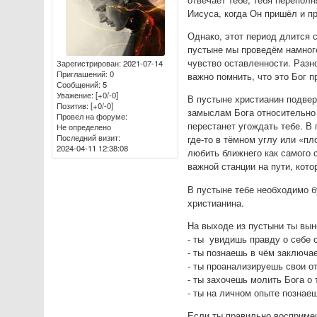
Иисуса, когда Он пришёл и пр
Однако, этот период длится 
пустыне мы проведём намного
чувство оставленности. Разн
Зарегистрирован
: 2021-07-14
Приглашений:
0
важно помнить, что это Бог п
Сообщений:
5
Уважение:
[+0/-0]
В пустыне христианин подве
Позитив:
[+0/-0]
замыслам Бога относительно 
Провел на форуме:
перестанет угождать тебе. В
Не определено
Последний визит:
где-то в тёмном углу или «п
2024-04-11 12:38:08
любить ближнего как самого с
важной станции на пути, кото
В пустыне тебе необходимо б
христианина.
На выходе из пустыни ты вы
- ты увидишь правду о себе 
- ты познаешь в чём заключ
- ты проанализируешь свои о
- ты захочешь молить Бога о
- ты на личном опыте познаеш
Если ты правильно воспримеш