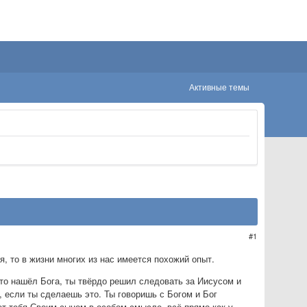
Активные темы
1
ся, то в жизни многих из нас имеется похожий опыт.
 что нашёл Бога, ты твёрдо решил следовать за Иисусом и
, если ты сделаешь это. Ты говоришь с Богом и Бог
ет тебя Своим сыном в особом смысле, всё прямо как у