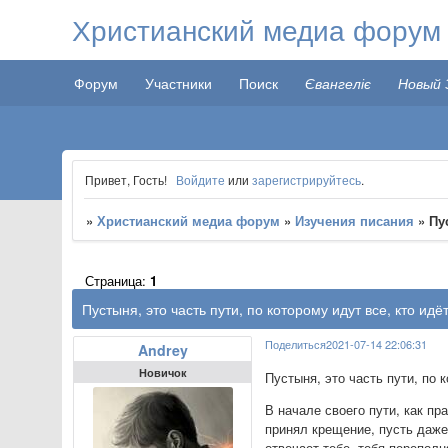
Христианский медиа форум
Форум
Участники
Поиск
Євангеліє
Новый 
Привет, Гость!
Войдите
или
зарегистрируйтесь
.
»
Христианский медиа форум
»
Изучения писания
»
​​
Страница:
1
​​Пустыня, это часть пути, по которому идут все, кто ид
Поделиться
2021-07-14 22:06:31
Andrey
Новичок
​​Пустыня, это часть пути, п
В начале своего пути, как пр
принял крещение, пусть даже
отвечает тебе, тебя перепол