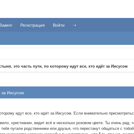
Завет
Регистрация
Войти
➝
Пустыня, это часть пути, по которому идут все, кто идёт за Иисусом
ёт за Иисусом
о которому идут все, кто идёт за Иисусом. Если внимательно присмотреть
авило, христианин, видит всё в несколько розовом цвете. Ты очень рад,
 тебя пугали родственники или друзья, что перестанут общаться с тобой
няет множество хороших эмоций и ты чувствуешь, что Бог, отныне, счита