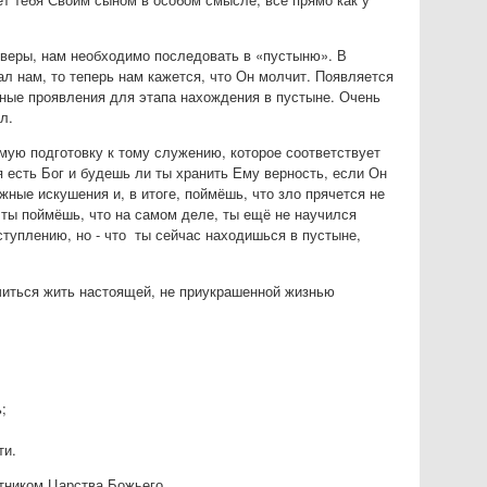
й веры, нам необходимо последовать в «пустыню». В
л нам, то теперь нам кажется, что Он молчит. Появляется
ьные проявления для этапа нахождения в пустыне. Очень
л.
ую подготовку к тому служению, которое соответствует
я есть Бог и будешь ли ты хранить Ему верность, если Он
ные искушения и, в итоге, поймёшь, что зло прячется не
, ты поймёшь, что на самом деле, ты ещё не научился
тступлению, но - что ты сейчас находишься в пустыне,
учиться жить настоящей, не приукрашенной жизнью
;
ти.
стником Царства Божьего.