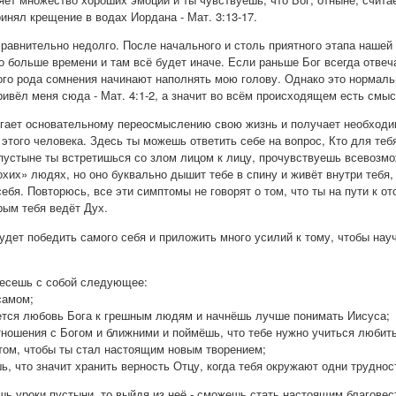
инял крещение в водах Иордана - Мат. 3:13-17.
сравнительно недолго. После начального и столь приятного этапа наше
 больше времени и там всё будет иначе. Если раньше Бог всегда отвеча
ого рода сомнения начинают наполнять мою голову. Однако это нормал
ривёл меня сюда - Мат. 4:1-2, а значит во всём происходящем есть смыс
ргает основательному переосмыслению свою жизнь и получает необходим
этого человека. Здесь ты можешь ответить себе на вопрос, Кто для теб
 пустыне ты встретишься со злом лицом к лицу, прочувствуешь всевозмож
лохих» людях, но оно буквально дышит тебе в спину и живёт внутри тебя
ебя. Повторюсь, все эти симптомы не говорят о том, что ты на пути к о
рым тебя ведёт Дух.
удет победить самого себя и приложить много усилий к тому, чтобы на
несешь с собой следующее:
самом;
ается любовь Бога к грешным людям и начнёшь лучше понимать Иисуса;
тношения с Богом и ближними и поймёшь, что тебе нужно учиться любить
 том, чтобы ты стал настоящим новым творением;
ь, что значит хранить верность Отцу, когда тебя окружают одни труднос
ь уроки пустыни, то выйдя из неё - сможешь стать настоящим благове