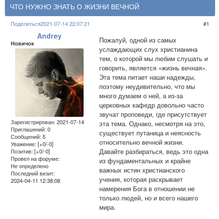
​​ЧТО НУЖНО ЗНАТЬ О ЖИЗНИ ВЕЧНОЙ
Поделиться
2021-07-14 22:07:21
1
Andrey
Пожалуй, одной из самых
Новичок
услаждающих слух христианина
тем, о которой мы любим слушать и
говорить, является «жизнь вечная».
Эта тема питает наши надежды,
поэтому неудивительно, что мы
много думаем о ней, а из-за
церковных кафедр довольно часто
звучат проповеди, где присутствует
Зарегистрирован
: 2021-07-14
эта тема. Однако, несмотря на это,
Приглашений:
0
существует путаница и неясность
Сообщений:
5
относительно вечной жизни.
Уважение:
[+0/-0]
Давайте разбираться, ведь это одна
Позитив:
[+0/-0]
Провел на форуме:
из фундаментальных и крайне
Не определено
важных истин христианского
Последний визит:
учения, которая раскрывает
2024-04-11 12:38:08
намерения Бога в отношении не
только людей, но и всего нашего
мира.