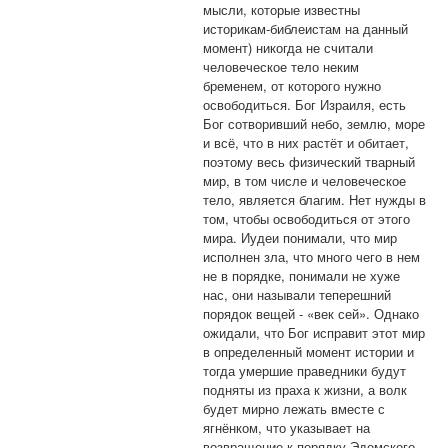
мысли, которые известны
историкам-библеистам на данный
момент) никогда не считали
человеческое тело неким
бременем, от которого нужно
освободиться. Бог Израиля, есть
Бог сотворивший небо, землю, море
и всё, что в них растёт и обитает,
поэтому весь физический тварный
мир, в том числе и человеческое
тело, является благим. Нет нужды в
том, чтобы освободиться от этого
мира. Иудеи понимали, что мир
исполнен зла, что много чего в нем
не в порядке, понимали не хуже
нас, они называли теперешний
порядок вещей - «век сей». Однако
ожидали, что Бог исправит этот мир
в определенный момент истории и
тогда умершие праведники будут
подняты из праха к жизни, а волк
будет мирно лежать вместе с
ягнёнком, что указывает на
возвращение к порядку Эдемского