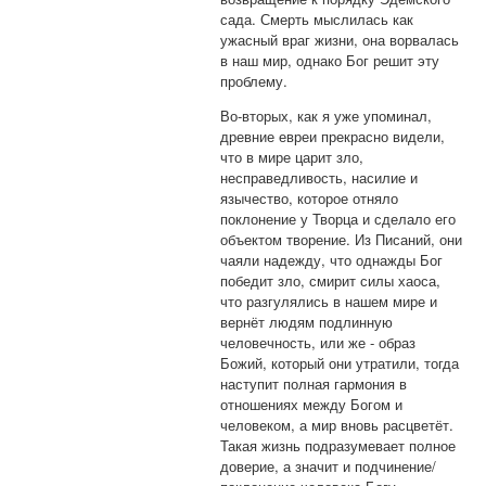
сада. Смерть мыслилась как
ужасный враг жизни, она ворвалась
в наш мир, однако Бог решит эту
проблему.
Во-вторых, как я уже упоминал,
древние евреи прекрасно видели,
что в мире царит зло,
несправедливость, насилие и
язычество, которое отняло
поклонение у Творца и сделало его
объектом творение. Из Писаний, они
чаяли надежду, что однажды Бог
победит зло, смирит силы хаоса,
что разгулялись в нашем мире и
вернёт людям подлинную
человечность, или же - образ
Божий, который они утратили, тогда
наступит полная гармония в
отношениях между Богом и
человеком, а мир вновь расцветёт.
Такая жизнь подразумевает полное
доверие, а значит и подчинение/