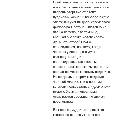
Проблема в том, что христианское
понятие «жизнь вечная» оказалось
напрочь оторвано от своих
иудейских корней и вобрало в себя
элементы учения древнегреческого
философа Платона. Платон учил,
что наше тело, это темница,
бренная оболочка человеческой
души, от которой нужно
освободиться, поэтому, когда
человек умирает, его душа,
наконец, «выходит» и
наслаждается, так сказать,
блаженством вечного бытия, о чем
сейчас не место говорить подробно.
Но когда мы говорим о надежде
«вечной жизни», как о понятии,
которым пользовались иудеи эпохи
второго Храма, перед нами
открывается совершенно другая
перспектива.
Во-первых, иудеи тех времён (я
говорю об основных течениях