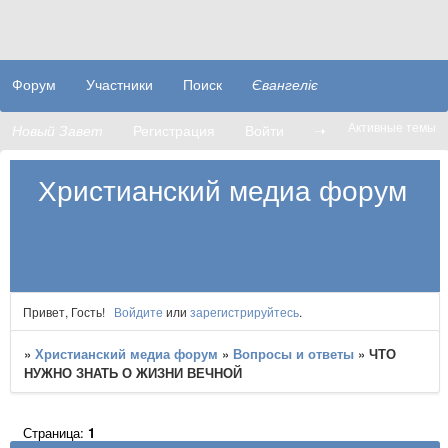
Форум
Участники
Поиск
Євангеліє
Активные темы
Новый Завет
Регистрация
Войти
➝
Христианский медиа форум
Привет, Гость!
Войдите
или
зарегистрируйтесь
.
»
Христианский медиа форум
»
Вопросы и ответы
»
​​ЧТО
НУЖНО ЗНАТЬ О ЖИЗНИ ВЕЧНОЙ
Страница:
1