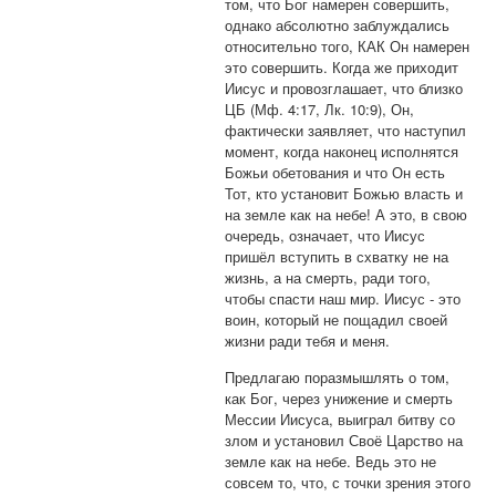
том, что Бог намерен совершить,
однако абсолютно заблуждались
относительно того, КАК Он намерен
это совершить. Когда же приходит
Иисус и провозглашает, что близко
ЦБ (Мф. 4:17, Лк. 10:9), Он,
фактически заявляет, что наступил
момент, когда наконец исполнятся
Божьи обетования и что Он есть
Тот, кто установит Божью власть и
на земле как на небе! А это, в свою
очередь, означает, что Иисус
пришёл вступить в схватку не на
жизнь, а на смерть, ради того,
чтобы спасти наш мир. Иисус - это
воин, который не пощадил своей
жизни ради тебя и меня.
Предлагаю поразмышлять о том,
как Бог, через унижение и смерть
Мессии Иисуса, выиграл битву со
злом и установил Своё Царство на
земле как на небе. Ведь это не
совсем то, что, с точки зрения этого