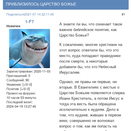
​​ПРИБЛИЗИЛОСЬ ЦАРСТВО БОЖЬЕ
Поделиться
2021-07-14 22:11:40
1
1-F7
А знаете ли вы, что означает такое
Новичок
важное библейское понятие, как
Царство Божье?
К сожалению, многие христиане на
этот вопрос ответили бы, что это
место, куда попадают праведники
после смерти, а некоторые
добавили бы, что это Небесный
Зарегистрирован
: 2020-11-03
Иерусалим.
Приглашений:
0
Сообщений:
90
Однако, не правы ни первые, ни
Уважение:
[+0/-0]
вторые. В Евангелиях с вестью о
Позитив:
[+0/-0]
Царстве Божьем появляется сперва
Провел на форуме:
10 часов 53 минуты
Иоанн Креститель, а потом Иисус и
Последний визит:
тогда эта весть была обращена
2024-04-19 13:27:45
исключительно к иудеям. Дело в
том, что иудеев, живших в первом
веке, совершенно не волновал
вопрос о том, как им попасть на