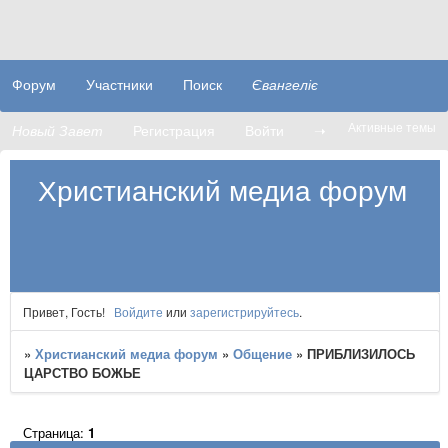
Форум
Участники
Поиск
Євангеліє
Активные темы
Новый Завет
Регистрация
Войти
➝
Христианский медиа форум
Привет, Гость!
Войдите
или
зарегистрируйтесь
.
»
Христианский медиа форум
»
Общение
»
​​ПРИБЛИЗИЛОСЬ
ЦАРСТВО БОЖЬЕ
Страница:
1