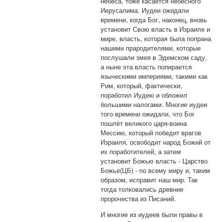
небеса, тоже касается небесного
Иерусалима. Иудеи ожидали
времени, когда Бог, наконец, вновь
установит Свою власть в Израиле и
мире, власть, которая была попрана
нашими прародителями, которые
послушали змея в Эдемском саду,
а ныне эта власть попирается
языческими империями, такими как
Рим, который, фактически,
поработил Иудею и обложил
большими налогами. Многие иудеи
того времени ожидали, что Бог
пошлёт великого царя-воина
Мессию, который победит врагов
Израиля, освободит народ Божий от
их поработителей, а затем
установит Божью власть - Царство
Божье(ЦБ) - по всему миру и, таким
образом, исправит наш мир. Так
тогда толковались древние
пророчества из Писаний.
И многие из иудеев были правы в