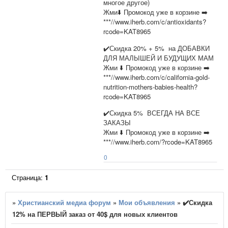
многое другое)
Жми⬇️ Промокод уже в корзине ➡️
***//www.iherb.com/c/antioxidants?
rcode=KAT8965
✔️Скидка 20% + 5% на ДОБАВКИ
ДЛЯ МАЛЫШЕЙ И БУДУЩИХ МАМ
Жми ⬇️ Промокод уже в корзине ➡️
***//www.iherb.com/c/california-gold-
nutrition-mothers-babies-health?
rcode=KAT8965
✔️Скидка 5% ВСЕГДА НА ВСЕ
ЗАКАЗЫ
Жми ⬇️ Промокод уже в корзине ➡️
***//www.iherb.com/?rcode=KAT8965
0
Страница:
1
»
Христианский медиа форум
»
Мои объявления
»
✔️Скидка
12% на ПЕРВЫЙ заказ от 40$ для новых клиентов