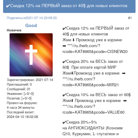
✔️Скидка 12% на ПЕРВЫЙ заказ от 40$ для новых клиентов
Поделиться
2021-07-14 23:09:33
1
Good
✔️Скидка 12% на ПЕРВЫЙ заказ от
Новичок
40$ для новых клиентов
Жми ⬇️ Промокод уже в корзине
➡️ ***//ru.iherb.com/?
rcode=KAT8965&pcode=CISNEW20
✔️Скидка 20% на ВЕСЬ заказ от
60$ При оплате картой МИР
Жми⬇️Промокод уже в корзине ➡️
***//ru.iherb.com/?
Зарегистрирован
: 2021-07-14
rcode=KAT8965&pcode=MIR21
Приглашений:
0
Сообщений:
31
Уважение:
[+0/-0]
✔️Скидка 10% на ВЕСЬ заказ от 60$
Позитив:
[+0/-0]
Жми⬇️ Промокод уже в корзине ➡️
Провел на форуме:
***//ru.iherb.com/?
4 часа 34 минуты
rcode=KAT8965&pcode=VALUE60
Последний визит:
2024-04-10 18:02:08
✔️Скидка 20%+5%
на АНТИОКСИДАНТЫ (Коэнзим
Q10, Куркумин, L- глутатион и