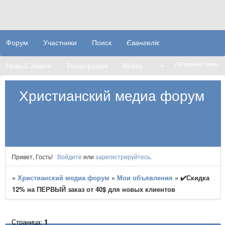
Форум
Участники
Поиск
Євангеліє
Активные темы
Новый Завет
Регистрация
Войти
➝
Христианский медиа форум
Привет, Гость!
Войдите
или
зарегистрируйтесь
.
»
Христианский медиа форум
»
Мои объявления
»
✔️Скидка
12% на ПЕРВЫЙ заказ от 40$ для новых клиентов
Страница:
1