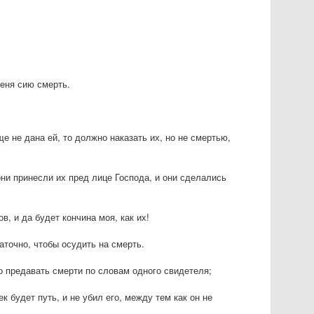
меня сию смерть.
е не дана ей, то должно наказать их, но не смертью,
они принесли их пред лице Господа, и они сделались
, и да будет кончина моя, как их!
аточно, чтобы осудить на смерть.
о предавать смерти по словам одного свидетеля;
к будет путь, и не убил его, между тем как он не