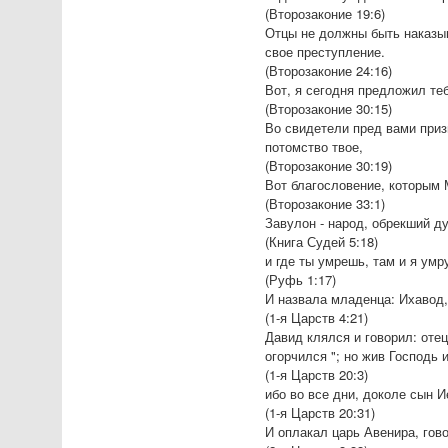
(Второзаконие 19:6)
Отцы не должны быть наказы
свое преступление.
(Второзаконие 24:16)
Вот, я сегодня предложил теб
(Второзаконие 30:15)
Во свидетели пред вами приз
потомство твое,
(Второзаконие 30:19)
Вот благословение, которым
(Второзаконие 33:1)
Завулон - народ, обрекший д
(Книга Судей 5:18)
и где ты умрешь, там и я умр
(Руфь 1:17)
И назвала младенца: Ихавод, 
(1-я Царств 4:21)
Давид клялся и говорил: отец
огорчился "; но жив Господь
(1-я Царств 20:3)
ибо во все дни, доколе сын И
(1-я Царств 20:31)
И оплакал царь Авенира, гов