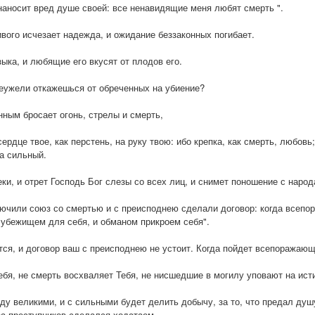
аносит вред душе своей: все ненавидящие меня любят смерть ".
вого исчезает надежда, и ожидание беззаконных погибает.
зыка, и любящие его вкусят от плодов его.
неужели откажешься от обреченных на убиение?
ным бросает огонь, стрелы и смерть,
сердце твое, как перстень, на руку твою: ибо крепка, как смерть, любовь
а сильный.
и, и отрет Господь Бог слезы со всех лиц, и снимет поношение с народа
ключили союз со смертью и с преисподнею сделали договор: когда всепор
 убежищем для себя, и обманом прикроем себя".
ся, и договор ваш с преисподнею не устоит. Когда пойдет всепоражающ
ебя, не смерть восхваляет Тебя, не нисшедшие в могилу уповают на ист
у великими, и с сильными будет делить добычу, за то, что предал душу
 за преступников сделался ходатаем.