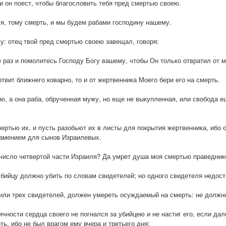
 и он поест, чтобы благословить тебя пред смертью своею.
тся, тому смерть, и мы будем рабами господину нашему.
у: отец твой пред смертью своею завещал, говоря:
е раз и помолитесь Господу Богу вашему, чтобы Он только отвратил от 
твит ближнего коварно, то и от жертвенника Моего бери его на смерть.
ю, а она раба, обрученная мужу, но еще не выкупленная, или свобода ещ
ертью их, и пусть разобьют их в листы для покрытия жертвенника, ибо 
намением для сынов Израилевых.
 число четвертой части Израиля? Да умрет душа моя смертью праведников
 убийцу должно убить по словам свидетелей; но одного свидетеля недост
или трех свидетелей, должен умереть осуждаемый на смерть: не должн
ячности сердца своего не погнался за убийцею и не настиг его, если дале
ь, ибо не был врагом ему вчера и третьего дня;