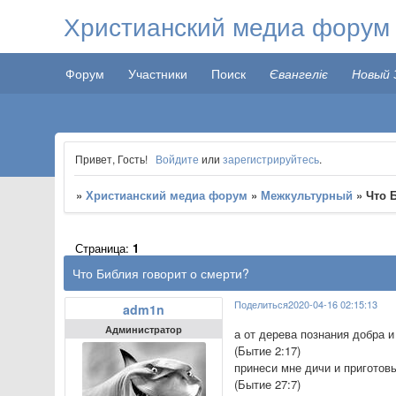
Христианский медиа форум
Форум
Участники
Поиск
Євангеліє
Новый 
Привет, Гость!
Войдите
или
зарегистрируйтесь
.
»
Христианский медиа форум
»
Межкультурный
»
Что 
Страница:
1
Что Библия говорит о смерти?
Поделиться
2020-04-16 02:15:13
adm1n
Администратор
а от дерева познания добра и
(Бытие 2:17)
принеси мне дичи и приготов
(Бытие 27:7)