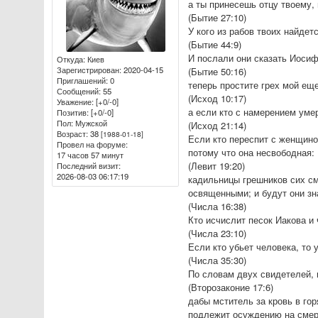
а ты принесешь отцу твоему,
(Бытие 27:10)
У кого из рабов твоих найде
(Бытие 44:9)
И послали они сказать Иосиф
Откуда:
Киев
Зарегистрирован
: 2020-04-15
(Бытие 50:16)
Приглашений:
0
теперь простите грех мой ещ
Сообщений:
55
(Исход 10:17)
Уважение:
[+0/-0]
а если кто с намерением умер
Позитив:
[+0/-0]
Пол:
Мужской
(Исход 21:14)
Возраст:
38
[1988-01-18]
Если кто переспит с женщино
Провел на форуме:
потому что она несвободная:
17 часов 57 минут
(Левит 19:20)
Последний визит:
2026-08-03 06:17:19
кадильницы грешников сих см
освященными; и будут они з
(Числа 16:38)
Кто исчислит песок Иакова и
(Числа 23:10)
Если кто убьет человека, то
(Числа 35:30)
По словам двух свидетелей, 
(Второзаконие 17:6)
дабы мститель за кровь в гор
подлежит осуждению на смерт