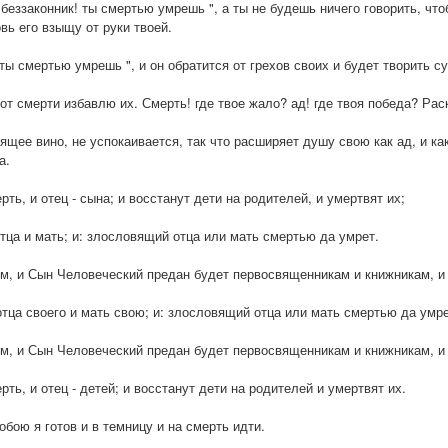
"беззаконник! ты смертью умрешь ", а ты не будешь ничего говорить, чтоб
овь его взыщу от руки твоей.
"ты смертью умрешь ", и он обратится от грехов своих и будет творить с
от смерти избавлю их. Смерть! где твое жало? ад! где твоя победа? Рас
щее вино, не успокаивается, так что расширяет душу свою как ад, и как
а.
рть, и отец - сына; и восстанут дети на родителей, и умертвят их;
отца и мать; и: злословящий отца или мать смертью да умрет.
м, и Сын Человеческий предан будет первосвященникам и книжникам, и 
отца своего и мать свою; и: злословящий отца или мать смертью да умре
м, и Сын Человеческий предан будет первосвященникам и книжникам, и 
рть, и отец - детей; и восстанут дети на родителей и умертвят их.
обою я готов и в темницу и на смерть идти.