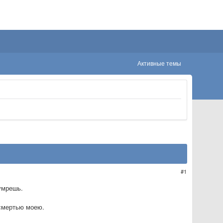
Активные темы
1
 умрешь.
 смертью моею.