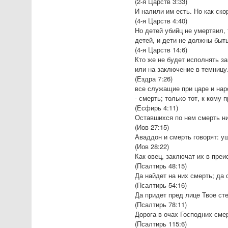
(2-я Царств 3:33)
И налили им есть. Но как ско
(4-я Царств 4:40)
Но детей убийц не умертвил, 
детей, и дети не должны быт
(4-я Царств 14:6)
Кто же не будет исполнять за
или на заключение в темницу
(Ездра 7:26)
все служащие при царе и наро
- смерть; только тот, к кому 
(Есфирь 4:11)
Оставшихся по нем смерть низ
(Иов 27:15)
Аваддон и смерть говорят: 
(Иов 28:22)
Как овец, заключат их в пре
(Псалтирь 48:15)
Да найдет на них смерть; да 
(Псалтирь 54:16)
Да придет пред лице Твое ст
(Псалтирь 78:11)
Дорога в очах Господних сме
(Псалтирь 115:6)