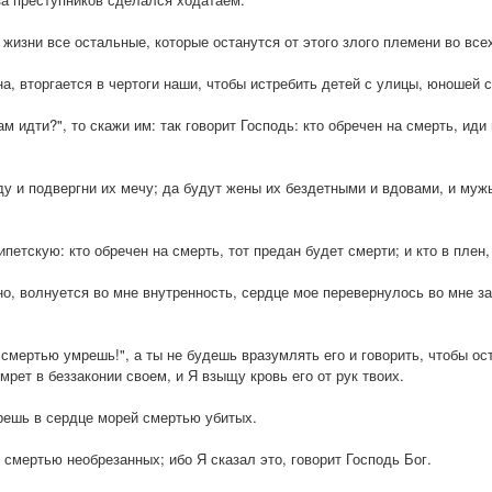
жизни все остальные, которые останутся от этого злого племени во все
на, вторгается в чертоги наши, чтобы истребить детей с улицы, юношей 
м идти?", то скажи им: так говорит Господь: кто обречен на смерть, иди н
ду и подвергни их мечу; да будут жены их бездетными и вдовами, и муж
.
ипетскую: кто обречен на смерть, тот предан будет смерти; и кто в плен,
но, волнуется во мне внутренность, сердце мое перевернулось во мне за
"смертью умрешь!", а ты не будешь вразумлять его и говорить, чтобы ост
умрет в беззаконии своем, и Я взыщу кровь его от рук твоих.
мрешь в сердце морей смертью убитых.
 смертью необрезанных; ибо Я сказал это, говорит Господь Бог.