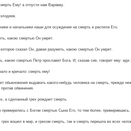
смерть Ему! а отпусти нам Варавву.
 злодеев.
ники и начальники наши для осуждения на смерть и распяли Его.
еть, какою смертью Он умрет.
 которое сказал Он, давая разуметь, какою смертью Он умрет.
ь, какою смертью Петр прославит Бога. И, сказав сие, говорит ему: иди
ало и кричало: смерть ему!
нет обыкновения выдавать какого-нибудь человека на смерть, прежде н
 против обвинения.
ех, а сделанный грех рождает смерть.
ы примирились с Богом смертью Сына Его, то тем более, примирившись,
грех вошел в мир, и грехом смерть, так и смерть перешла во всех чело