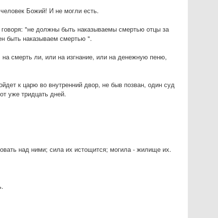
 человек Божий! И не могли есть.
ь, говоря: "не должны быть наказываемы смертью отцы за
ен быть наказываем смертью ".
, на смерть ли, или на изгнание, или на денежную пеню,
ойдет к царю во внутренний двор, не быв позван, один суд
вот уже тридцать дней.
овать над ними; сила их истощится; могила - жилище их.
ь.