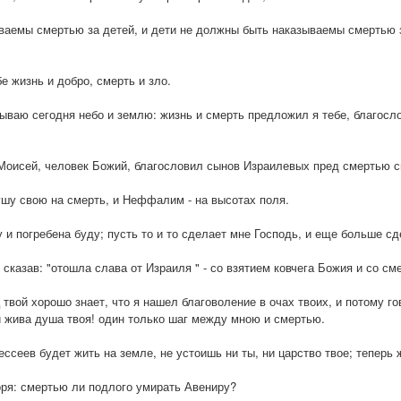
ваемы смертью за детей, и дети не должны быть наказываемы смертью 
е жизнь и добро, смерть и зло.
ываю сегодня небо и землю: жизнь и смерть предложил я тебе, благосло
 Моисей, человек Божий, благословил сынов Израилевых пред смертью 
ушу свою на смерть, и Неффалим - на высотах поля.
у и погребена буду; пусть то и то сделает мне Господь, и еще больше с
сказав: "отошла слава от Израиля " - со взятием ковчега Божия и со см
 твой хорошо знает, что я нашел благоволение в очах твоих, и потому го
 и жива душа твоя! один только шаг между мною и смертью.
ессеев будет жить на земле, не устоишь ни ты, ни царство твое; теперь 
оря: смертью ли подлого умирать Авениру?