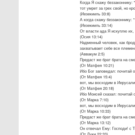
Когда Я скажу беззаконнику: 
тот умрет за грех свой, но кр
(Иезекииль 33:8)
А когда скажу беззаконнику: 
(Иезекииль 33:14)
От власти ада Я искуплю их, 
(Осия 13:14)
Надменный человек, как бродя
захватывает себе все племен
(Аввакум 2:5)
Предаст же брат брата на сме
(От Матфея 10:21)
Ибо Бог заповедал: почитай 
(От Матфея 15:4)
вот, мы восходим в Иерусали
(От Матфея 20:18)
Ибо Моисей сказал: почитай 
(От Марка 7:10)
вот, мы восходим в Иерусали
(От Марка 10:33)
Предаст же брат брата на сме
(От Марка 13:12)
Он отвечал Ему: Господи! с Т
(От Луки 22:33)