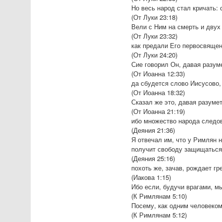
Но весь народ стал кричать: 
(От Луки 23:18)
Вели с Ним на смерть и двух
(От Луки 23:32)
как предали Его первосвящен
(От Луки 24:20)
Сие говорил Он, давая разум
(От Иоанна 12:33)
да сбудется слово Иисусово,
(От Иоанна 18:32)
Сказал же это, давая разумет
(От Иоанна 21:19)
ибо множество народа следов
(Деяния 21:36)
Я отвечал им, что у Римлян 
получит свободу защищаться
(Деяния 25:16)
похоть же, зачав, рождает гр
(Иакова 1:15)
Ибо если, будучи врагами, м
(К Римлянам 5:10)
Посему, как одним человеком 
(К Римлянам 5:12)