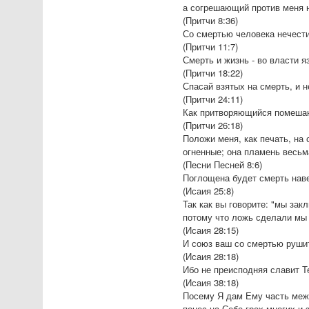
а согрешающий против меня н
(Притчи 8:36)
Со смертью человека нечести
(Притчи 11:7)
Смерть и жизнь - во власти я
(Притчи 18:22)
Спасай взятых на смерть, и 
(Притчи 24:11)
Как притворяющийся помешан
(Притчи 26:18)
Положи меня, как печать, на 
огненные; она пламень весьм
(Песни Песней 8:6)
Поглощена будет смерть навек
(Исаия 25:8)
Так как вы говорите: "мы за
потому что ложь сделали мы
(Исаия 28:15)
И союз ваш со смертью рушит
(Исаия 28:18)
Ибо не преисподняя славит Т
(Исаия 38:18)
Посему Я дам Ему часть межд
понес на Себе грех многих и