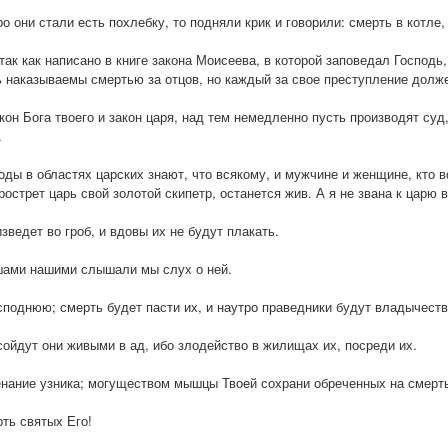
ро они стали есть похлебку, то подняли крик и говорили: смерть в котле,
так как написано в книге закона Моисеева, в которой заповедал Господ
ь наказываемы смертью за отцов, но каждый за свое преступление долж
кон Бога твоего и закон царя, над тем немедленно пусть производят суд
.
ды в областях царских знают, что всякому, и мужчине и женщине, кто в
прострет царь свой золотой скипетр, останется жив. А я не звана к царю 
ведет во гроб, и вдовы их не будут плакать.
ушами нашими слышали мы слух о ней.
исподнюю; смерть будет пасти их, и наутро праведники будут владычеств
сойдут они живыми в ад, ибо злодейство в жилищах их, посреди их.
енание узника; могуществом мышцы Твоей сохрани обреченных на смерт
рть святых Его!