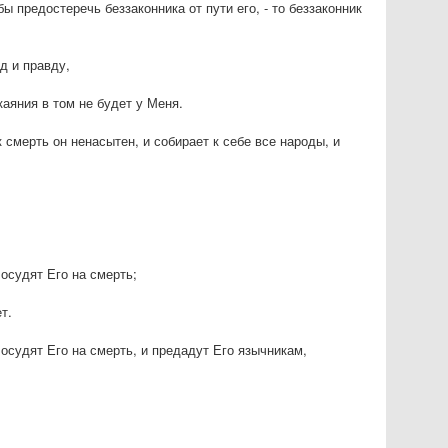
ы предостеречь беззаконника от пути его, - то беззаконник
уд и правду,
каяния в том не будет у Меня.
 смерть он ненасытен, и собирает к себе все народы, и
осудят Его на смерть;
т.
осудят Его на смерть, и предадут Его язычникам,