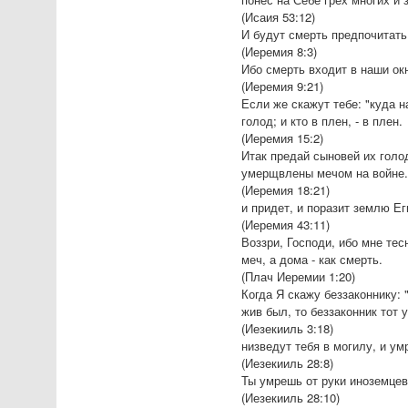
(Исаия 53:12)
И будут смерть предпочитать 
(Иеремия 8:3)
Ибо смерть входит в наши ок
(Иеремия 9:21)
Если же скажут тебе: "куда на
голод; и кто в плен, - в плен.
(Иеремия 15:2)
Итак предай сыновей их голо
умерщвлены мечом на войне
(Иеремия 18:21)
и придет, и поразит землю Ег
(Иеремия 43:11)
Воззри, Господи, ибо мне тес
меч, а дома - как смерть.
(Плач Иеремии 1:20)
Когда Я скажу беззаконнику: 
жив был, то беззаконник тот 
(Иезекииль 3:18)
низведут тебя в могилу, и у
(Иезекииль 28:8)
Ты умрешь от руки иноземцев
(Иезекииль 28:10)