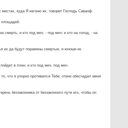
х местах, куда Я изгоню их, говорит Господь Саваоф.
с площадей.
а смерть; и кто под меч, - под меч; и кто на голод, - на
ья их да будут поражены смертью, и юноши их
 пойдет в плен; и кто под меч, под меч.
 то, что я упорно противился Тебе; отвне обесчадил меня
еречь беззаконника от беззаконного пути его, чтобы он