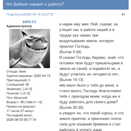
Что Библия говорит о работе?
Поделиться
2020-04-16 03:27:37
1
adm1n
и нарек ему имя: Ной, сказав: он
Администратор
утешит нас в работе нашей и в
трудах рук наших при
возделывании земли, которую
проклял Господь.
(Бытие 5:29)
И сказал Господь Авраму: знай, что
потомки твои будут пришельцами в
земле не своей, и поработят их, и
Откуда:
Киев
будут угнетать их четыреста лет,
Зарегистрирован
: 2020-04-15
(Бытие 15:13)
Приглашений:
0
Сообщений:
55
ибо мало было у тебя до меня, а
Уважение:
[+0/-0]
стало много; Господь благословил
Позитив:
[+0/-0]
тебя с приходом моим; когда же я
Пол:
Мужской
буду работать для своего дома?
Возраст:
38
[1988-01-18]
Провел на форуме:
(Бытие 30:30)
17 часов 57 минут
и увидел он, что покой хорош, и что
Последний визит:
земля приятна: и преклонил плечи
2026-08-03 06:17:19
свои для ношения бремени и стал
работать в уплату дани.