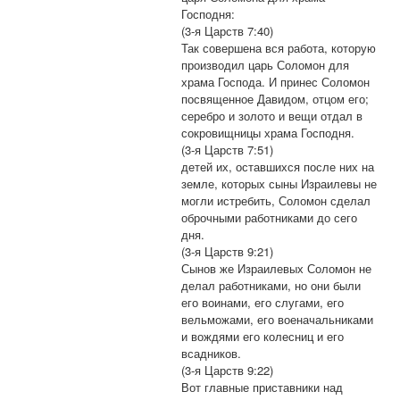
Господня:
(3-я Царств 7:40)
Так совершена вся работа, которую
производил царь Соломон для
храма Господа. И принес Соломон
посвященное Давидом, отцом его;
серебро и золото и вещи отдал в
сокровищницы храма Господня.
(3-я Царств 7:51)
детей их, оставшихся после них на
земле, которых сыны Израилевы не
могли истребить, Соломон сделал
оброчными работниками до сего
дня.
(3-я Царств 9:21)
Сынов же Израилевых Соломон не
делал работниками, но они были
его воинами, его слугами, его
вельможами, его военачальниками
и вождями его колесниц и его
всадников.
(3-я Царств 9:22)
Вот главные приставники над