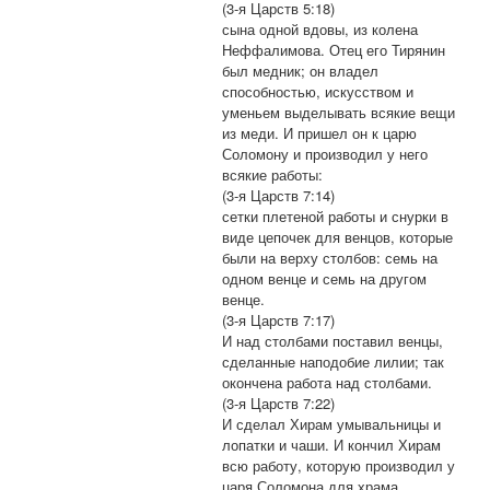
(3-я Царств 5:18)
сына одной вдовы, из колена
Неффалимова. Отец его Тирянин
был медник; он владел
способностью, искусством и
уменьем выделывать всякие вещи
из меди. И пришел он к царю
Соломону и производил у него
всякие работы:
(3-я Царств 7:14)
сетки плетеной работы и снурки в
виде цепочек для венцов, которые
были на верху столбов: семь на
одном венце и семь на другом
венце.
(3-я Царств 7:17)
И над столбами поставил венцы,
сделанные наподобие лилии; так
окончена работа над столбами.
(3-я Царств 7:22)
И сделал Хирам умывальницы и
лопатки и чаши. И кончил Хирам
всю работу, которую производил у
царя Соломона для храма