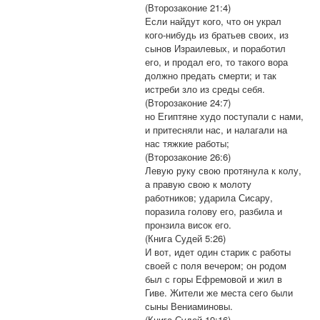
(Второзаконие 21:4)
Если найдут кого, что он украл
кого-нибудь из братьев своих, из
сынов Израилевых, и поработил
его, и продал его, то такого вора
должно предать смерти; и так
истреби зло из среды себя.
(Второзаконие 24:7)
но Египтяне худо поступали с нами,
и притесняли нас, и налагали на
нас тяжкие работы;
(Второзаконие 26:6)
Левую руку свою протянула к колу,
а правую свою к молоту
работников; ударила Сисару,
поразила голову его, разбила и
пронзила висок его.
(Книга Судей 5:26)
И вот, идет один старик с работы
своей с поля вечером; он родом
был с горы Ефремовой и жил в
Гиве. Жители же места сего были
сыны Вениаминовы.
(Книга Судей 19:16)