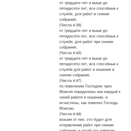
от тридцати лет и выше до
пятидесяти лет, все способные к
службе, для работ в скинии
собрания;
(Числа 4:39)
от тридцати лет и выше до
пятидесяти лет, все способные к
службе, для работ при скинии
собрания;
(Числа 4:43)
от тридцати лет и выше до
пятидесяти лет, все способные к
службе для работ и ношения в
скинии собрания;
(Числа 4:47)
по повелению Господню чрез
Моисея определены они каждый к
своей работе и ношению, и
исчислены, как повелел Господь
Моисею.
(Числа 4:49)
возьми от них; это будет для
отправления работ при скинии
собрания; и отдай это левитам,