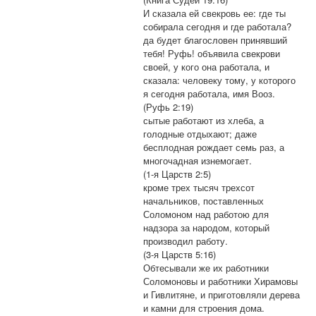
И сказала ей свекровь ее: где ты
собирала сегодня и где работала?
да будет благословен принявший
тебя! Руфь! объявила свекрови
своей, у кого она работала, и
сказала: человеку тому, у которого
я сегодня работала, имя Вооз.
(Руфь 2:19)
сытые работают из хлеба, а
голодные отдыхают; даже
бесплодная рождает семь раз, а
многочадная изнемогает.
(1-я Царств 2:5)
кроме трех тысяч трехсот
начальников, поставленных
Соломоном над работою для
надзора за народом, который
производил работу.
(3-я Царств 5:16)
Обтесывали же их работники
Соломоновы и работники Хирамовы
и Гивлитяне, и приготовляли дерева
и камни для строения дома.