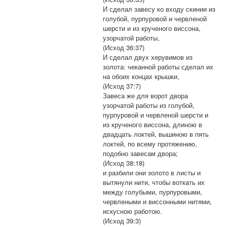
И сделал завесу ко входу скинии из
голубой, пурпуровой и червленой
шерсти и из крученого виссона,
узорчатой работы,
(Исход 36:37)
И сделал двух херувимов из
золота: чеканной работы сделал их
на обоих концах крышки,
(Исход 37:7)
Завеса же для ворот двора
узорчатой работы из голубой,
пурпуровой и червленой шерсти и
из крученого виссона, длиною в
двадцать локтей, вышиною в пять
локтей, по всему протяжению,
подобно завесам двора;
(Исход 38:18)
и разбили они золото в листы и
вытянули нити, чтобы воткать их
между голубыми, пурпуровыми,
червлеными и виссонными нитями,
искусною работою.
(Исход 39:3)