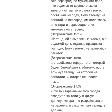
Все первородное мужеского пола,
что родится от крупного скота
твоего и от мелкого скота твоего,
посвящай Господу, Богу твоему: не
работай на первородном воле твоем
и не стриги первородного из
мелкого скота твоего;
(Второзаконие 15:19)
Шесть дней ешь пресные хлебы, а в
седьмой день отдание праздника
Господу, Богу твоему; не занимайся
работою.
(Второзаконие 16:8)
и старейшины города того, который
будет ближайшим к убитому, пусть
возьмут телицу, на которой не
работали, и которая не носила
ярма,
(Второзаконие 21:3)
и пусть старейшины того города
отведут сию телицу в дикую
долину, которая не разработана и
не засеяна, и заколют там телицу в
долине;