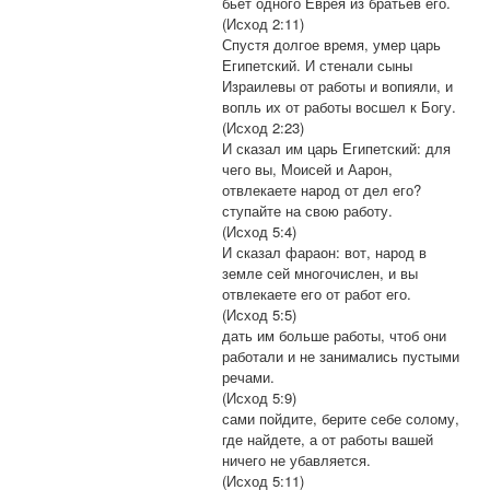
бьет одного Еврея из братьев его.
(Исход 2:11)
Спустя долгое время, умер царь
Египетский. И стенали сыны
Израилевы от работы и вопияли, и
вопль их от работы восшел к Богу.
(Исход 2:23)
И сказал им царь Египетский: для
чего вы, Моисей и Аарон,
отвлекаете народ от дел его?
ступайте на свою работу.
(Исход 5:4)
И сказал фараон: вот, народ в
земле сей многочислен, и вы
отвлекаете его от работ его.
(Исход 5:5)
дать им больше работы, чтоб они
работали и не занимались пустыми
речами.
(Исход 5:9)
сами пойдите, берите себе солому,
где найдете, а от работы вашей
ничего не убавляется.
(Исход 5:11)