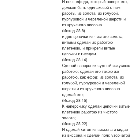
И пояс ефода, который поверх его,
должен быть одинаковой с ним
работы, из золота, из голубой,
пурпуровой и червленой шерсти и
из крученого виссона.
(Исход 28:8)
и две цепочки из чистого золота,
витыми сделай их работою
плетеною, и прикрепи витые
цепочки к гнездам.
(Исход 28:14)
Сделай наперсник судный искусною
работою; сделай его такою же
работою, как ефод: из золота, из
голубой, пурпуровой и червленой
шерсти и из крученого виссона
сделай его;
(Исход 28:15)
К наперснику сделай цепочки витые
плетеною работою из чистого
золота;
(Исход 28:22)
И сделай хитон из виссона и кидар
из виссона и сделай пояс узорчатой