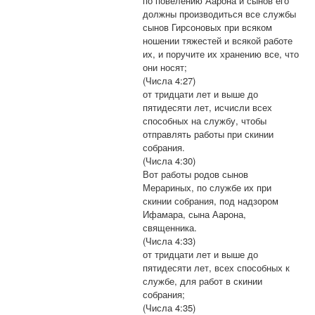
по повелению Аарона и сынов его
должны производиться все службы
сынов Гирсоновых при всяком
ношении тяжестей и всякой работе
их, и поручите их хранению все, что
они носят;
(Числа 4:27)
от тридцати лет и выше до
пятидесяти лет, исчисли всех
способных на службу, чтобы
отправлять работы при скинии
собрания.
(Числа 4:30)
Вот работы родов сынов
Мерариных, по службе их при
скинии собрания, под надзором
Ифамара, сына Аарона,
священника.
(Числа 4:33)
от тридцати лет и выше до
пятидесяти лет, всех способных к
службе, для работ в скинии
собрания;
(Числа 4:35)