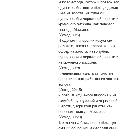
И пояс ефода, который поверх его,
одинаковой с ним работы, сделан
был из золота, из голубой,
пурпуровой и червленой шерсти и
крученого виссона, как повелел
Господь Моисею.
(Исход 39:5)
И сделал наперсник искусною
работою, такою же работою, как
ефод, из золота, из голубой,
пурпуровой и червленой шерсти и
из крученого виссона;
(Исход 39:8)
К наперснику сделали толстые
цепочки витою работою из чистого
золота;
(Исход 39:15)
и пояс из крученого виссона и из
голубой, пурпуровой и червленой
шерсти, узорчатой работы, как
повелел Господь Моисею.
(Исход 39:29)
Так кончена была вся работа для
скинии собрания; и сделали сыны