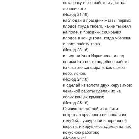
остановку в его работе и даст на
лечение его.
(Исход 21:19)
наблюдай и праздник жатвы первых
плодов труда твоего, какие ты сеял
на поле, и праздник собирания
плодов в конце года, когда уберешь
с поля работу твою.
(Исход 23:16)
и видели Бога Израилева; и под
ногами Его нечто подобное работе
из чистого сапфира и, как самое
небо, ясное.
(Исход 24:10)
и сделай из золота двух херувимов:
чеканной работы сделай их на
обоих концах крышки;
(Исход 25:18)
Скинию же сделай из десяти
покрывал крученого виссона и из
голубой, пурпуровой и червленой
шерсти, и херувимов сделай на них
искусною работою;
(Исход 26:1)