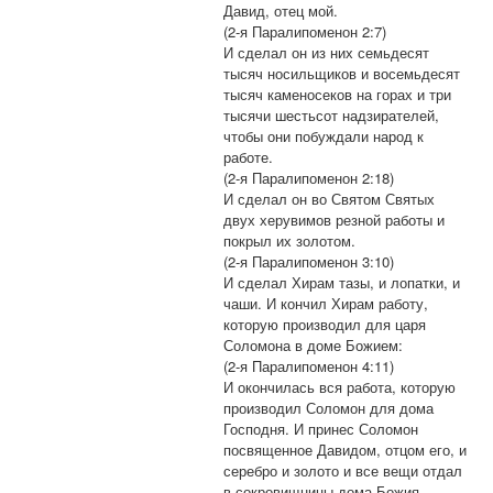
Давид, отец мой.
(2-я Паралипоменон 2:7)
И сделал он из них семьдесят
тысяч носильщиков и восемьдесят
тысяч каменосеков на горах и три
тысячи шестьсот надзирателей,
чтобы они побуждали народ к
работе.
(2-я Паралипоменон 2:18)
И сделал он во Святом Святых
двух херувимов резной работы и
покрыл их золотом.
(2-я Паралипоменон 3:10)
И сделал Хирам тазы, и лопатки, и
чаши. И кончил Хирам работу,
которую производил для царя
Соломона в доме Божием:
(2-я Паралипоменон 4:11)
И окончилась вся работа, которую
производил Соломон для дома
Господня. И принес Соломон
посвященное Давидом, отцом его, и
серебро и золото и все вещи отдал
в сокровищницы дома Божия.