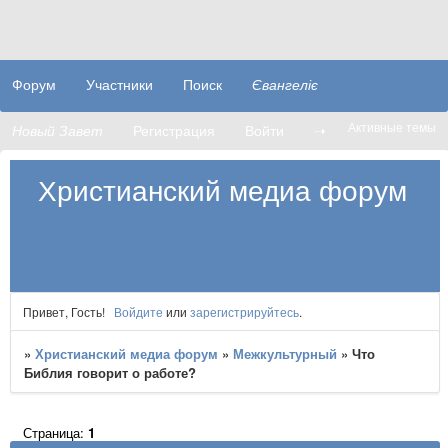
Форум
Участники
Поиск
Євангеліє
Активные темы
Новый Завет
Регистрация
Войти
➝
Христианский медиа форум
Привет, Гость!
Войдите
или
зарегистрируйтесь
.
»
Христианский медиа форум
»
Межкультурный
»
Что
Библия говорит о работе?
Страница:
1