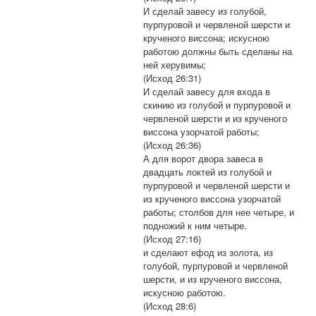
И сделай завесу из голубой,
пурпуровой и червленой шерсти и
крученого виссона; искусною
работою должны быть сделаны на
ней херувимы;
(Исход 26:31)
И сделай завесу для входа в
скинию из голубой и пурпуровой и
червленой шерсти и из крученого
виссона узорчатой работы;
(Исход 26:36)
А для ворот двора завеса в
двадцать локтей из голубой и
пурпуровой и червленой шерсти и
из крученого виссона узорчатой
работы; столбов для нее четыре, и
подножий к ним четыре.
(Исход 27:16)
и сделают ефод из золота, из
голубой, пурпуровой и червленой
шерсти, и из крученого виссона,
искусною работою.
(Исход 28:6)