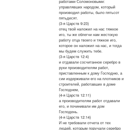
работами Соломоновыми:
управлявших народом, который
производил работы, было пятьсот
пятьдесят.
(3-я Царств 9:23)
отец твой наложил на нас тяжкое
иго, ты же облегчи нам жестокую
работу отца твоего и тяжкое иго,
которое он наложил на нас, и тогда
мы будем служить тебе.
(3-я Царств 12:4)
и отдавали сосчитанное серебро в
руки производителям работ,
приставленным к дому Господню, а
сии издерживали его на плотников и
строителей, работавших в доме
Господнем,
(4-я Царств 12:11)
а производителям работ отдавали
его, и починивали им дом
Господень.
(4-я Царств 12:14)
И не требовали отчета от тех
людей, которым поручали серебро