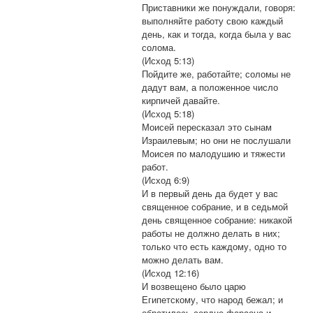
Приставники же понуждали, говоря:
выполняйте работу свою каждый
день, как и тогда, когда была у вас
солома.
(Исход 5:13)
Пойдите же, работайте; соломы не
дадут вам, а положенное число
кирпичей давайте.
(Исход 5:18)
Моисей пересказал это сынам
Израилевым; но они не послушали
Моисея по малодушию и тяжести
работ.
(Исход 6:9)
И в первый день да будет у вас
священное собрание, и в седьмой
день священное собрание: никакой
работы не должно делать в них;
только что есть каждому, одно то
можно делать вам.
(Исход 12:16)
И возвещено было царю
Египетскому, что народ бежал; и
обратилось сердце фараона и