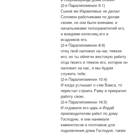
(2-я Паралипоменон 5:1)
Сынов же Израилевых не делал
Соломон работниками по делам
своим, но они были воинами, и
начальниками телохранителей его,
и вождями колесниц его и
всадников его.
(2-я Паралипоменон 8:9)
отец твой наложил на нас тяжкое
иго; но ты облегчи жестокую работу
отца твоего и тяжкое иго, которое он
наложил на нас, и мы будем
служить тебе.
(2-я Паралипоменон 10:4)
И когда услышал о сем Вааса, то
перестал строить Раму и прекратил
работу свою.
(2-я Паралипоменон 16:5)
И отдавали его царь и Иодай
производителям работ по дому
Господню, и они нанимали
каменотесов и плотников для
подновления дома Господня, также