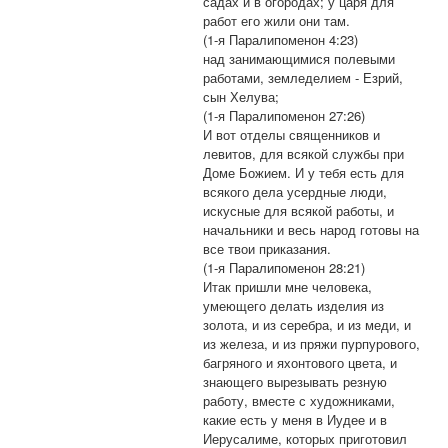
садах и в огородах; у царя для
работ его жили они там.
(1-я Паралипоменон 4:23)
над занимающимися полевыми
работами, земледелием - Езрий,
сын Хелува;
(1-я Паралипоменон 27:26)
И вот отделы священников и
левитов, для всякой службы при
Доме Божием. И у тебя есть для
всякого дела усердные люди,
искусные для всякой работы, и
начальники и весь народ готовы на
все твои приказания.
(1-я Паралипоменон 28:21)
Итак пришли мне человека,
умеющего делать изделия из
золота, и из серебра, и из меди, и
из железа, и из пряжи пурпурового,
багряного и яхонтового цвета, и
знающего вырезывать резную
работу, вместе с художниками,
какие есть у меня в Иудее и в
Иерусалиме, которых приготовил