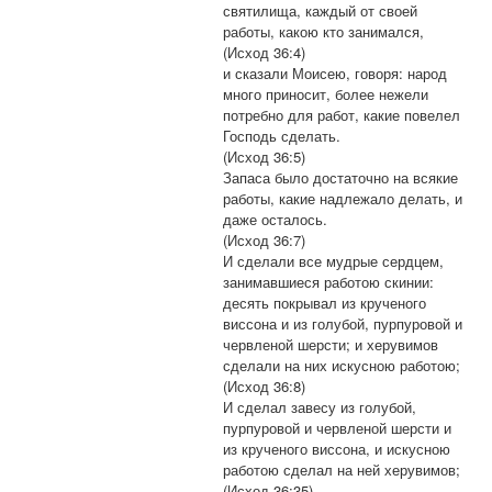
святилища, каждый от своей
работы, какою кто занимался,
(Исход 36:4)
и сказали Моисею, говоря: народ
много приносит, более нежели
потребно для работ, какие повелел
Господь сделать.
(Исход 36:5)
Запаса было достаточно на всякие
работы, какие надлежало делать, и
даже осталось.
(Исход 36:7)
И сделали все мудрые сердцем,
занимавшиеся работою скинии:
десять покрывал из крученого
виссона и из голубой, пурпуровой и
червленой шерсти; и херувимов
сделали на них искусною работою;
(Исход 36:8)
И сделал завесу из голубой,
пурпуровой и червленой шерсти и
из крученого виссона, и искусною
работою сделал на ней херувимов;
(Исход 36:35)