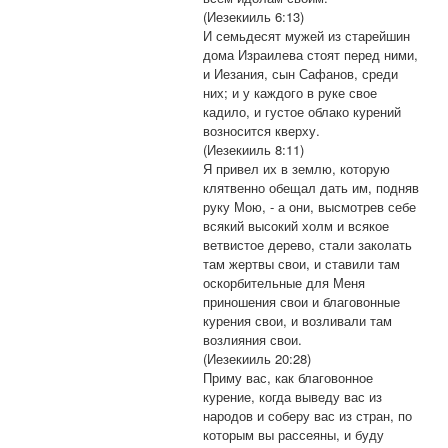
(Иезекииль 6:13)
И семьдесят мужей из старейшин
дома Израилева стоят перед ними,
и Иезания, сын Сафанов, среди
них; и у каждого в руке свое
кадило, и густое облако курений
возносится кверху.
(Иезекииль 8:11)
Я привел их в землю, которую
клятвенно обещал дать им, подняв
руку Мою, - а они, высмотрев себе
всякий высокий холм и всякое
ветвистое дерево, стали заколать
там жертвы свои, и ставили там
оскорбительные для Меня
приношения свои и благовонные
курения свои, и возливали там
возлияния свои.
(Иезекииль 20:28)
Приму вас, как благовонное
курение, когда выведу вас из
народов и соберу вас из стран, по
которым вы рассеяны, и буду