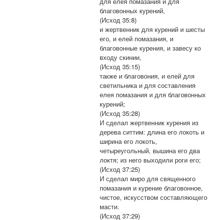
для елея помазания и для
благовонных курений,
(Исход 35:8)
и жертвенник для курений и шесты
его, и елей помазания, и
благовонные курения, и завесу ко
входу скинии,
(Исход 35:15)
также и благовония, и елей для
светильника и для составления
елея помазания и для благовонных
курений;
(Исход 35:28)
И сделал жертвенник курения из
дерева ситтим: длина его локоть и
ширина его локоть,
четыреугольный, вышина его два
локтя; из него выходили роги его;
(Исход 37:25)
И сделал миро для священного
помазания и курение благовонное,
чистое, искусством составляющего
масти.
(Исход 37:29)