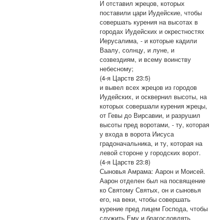
И отставил жрецов, которых
поставили цари Иудейские, чтобы
совершать курения на высотах в
городах Иудейских и окрестностях
Иерусалима, - и которые кадили
Ваалу, солнцу, и луне, и
созвездиям, и всему воинству
небесному;
(4-я Царств 23:5)
и вывел всех жрецов из городов
Иудейских, и осквернил высоты, на
которых совершали курения жрецы,
от Гевы до Вирсавии, и разрушил
высоты пред воротами, - ту, которая
у входа в ворота Иисуса
градоначальника, и ту, которая на
левой стороне у городских ворот.
(4-я Царств 23:8)
Сыновья Амрама: Аарон и Моисей.
Аарон отделен был на посвящение
ко Святому Святых, он и сыновья
его, на веки, чтобы совершать
курение пред лицем Господа, чтобы
служить Ему и благословлять