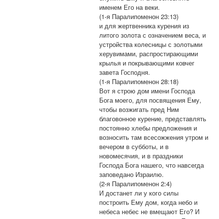
именем Его на веки.
(1-я Паралипоменон 23:13)
и для жертвенника курения из
литого золота с означением веса, и
устройства колесницы с золотыми
херувимами, распростирающими
крылья и покрывающими ковчег
завета Господня.
(1-я Паралипоменон 28:18)
Вот я строю дом имени Господа
Бога моего, для посвящения Ему,
чтобы возжигать пред Ним
благовонное курение, представлять
постоянно хлебы предложения и
возносить там всесожжения утром и
вечером в субботы, и в
новомесячия, и в праздники
Господа Бога нашего, что навсегда
заповедано Израилю.
(2-я Паралипоменон 2:4)
И достанет ли у кого силы
построить Ему дом, когда небо и
небеса небес не вмещают Его? И