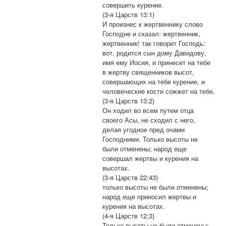
совершить курение.
(3-я Царств 13:1)
И произнес к жертвеннику слово
Господне и сказал: жертвенник,
жертвенник! так говорит Господь:
вот, родится сын дому Давидову,
имя ему Иосия, и принесет на тебе
в жертву священников высот,
совершающих на тебе курение, и
человеческие кости сожжет на тебе.
(3-я Царств 13:2)
Он ходил во всем путем отца
своего Асы, не сходил с него,
делая угодное пред очами
Господними. Только высоты не
были отменены; народ еще
совершал жертвы и курения на
высотах.
(3-я Царств 22:43)
только высоты не были отменены;
народ еще приносил жертвы и
курения на высотах.
(4-я Царств 12:3)
Только высоты не были отменены: