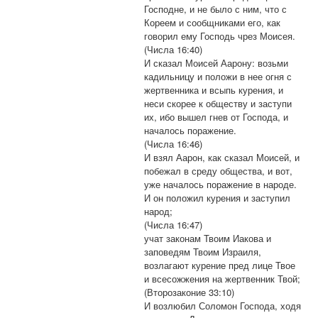
Господне, и не было с ним, что с
Кореем и сообщниками его, как
говорил ему Господь чрез Моисея.
(Числа 16:40)
И сказал Моисей Аарону: возьми
кадильницу и положи в нее огня с
жертвенника и всыпь курения, и
неси скорее к обществу и заступи
их, ибо вышел гнев от Господа, и
началось поражение.
(Числа 16:46)
И взял Аарон, как сказал Моисей, и
побежал в среду общества, и вот,
уже началось поражение в народе.
И он положил курения и заступил
народ;
(Числа 16:47)
учат законам Твоим Иакова и
заповедям Твоим Израиля,
возлагают курение пред лице Твое
и всесожжения на жертвенник Твой;
(Второзаконие 33:10)
И возлюбил Соломон Господа, ходя