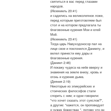
святиться в вас перед глазами
народов.
(Иезекииль 20:41)
и садились на великолепное ложе,
перед которым приготовляем был
стол и на котором предлагала ты
благовонные курения Мои и елей
Мой.
(Иезекииль 23:41)
Тогда царь Навуходоносор пал на
лице свое и поклонился Даниилу, и
велел принести ему дары и
благовонные курения.
(Даниил 2:46)
И покажу чудеса на небе вверху и
знамения на земле внизу, кровь и
огонь и курение дыма.
(Деяния 2:19)
Некоторые из эпикурейских и
стоических философов стали
спорить с ним; и одни говорили:
"что хочет сказать этот суеслов?",
а другие: "кажется, он проповедует
о чужих божествах ", потому что он