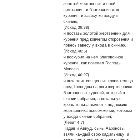
золотой жертвенник и елей
помазания, и благовония для
курения, и завесу ко входу в
скинию,
(Исход 39:38)
и поставь золотой жертвенник для
курения пред ковчегом откровения и
повесь завесу у входа в скинию.
(Исход 40:5)
и воскурил на нем благовонное
курение, как повелел Господь
Моисею.
(Исход 40:27)
и возложит священник крови тельца
пред Господом на роги жертвенника
благовонных курений, который в
скинии собрания, а остальную
кровь тельца выльет к подножию
жертвенника всесожжений, который
у входа скинии собрания;
(Левит 4:7)
Надав и Авиуд, сыны Аароновы,
взяли каждый свою кадильницу, и
положили в них огня, и вложили в