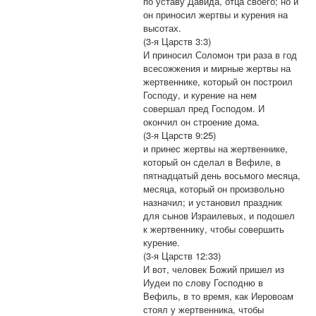
по уставу Давида, отца своего; но и
он приносил жертвы и курения на
высотах.
(3-я Царств 3:3)
И приносил Соломон три раза в год
всесожжения и мирные жертвы на
жертвеннике, который он построил
Господу, и курение на нем
совершал пред Господом. И
окончил он строение дома.
(3-я Царств 9:25)
и принес жертвы на жертвеннике,
который он сделал в Вефиле, в
пятнадцатый день восьмого месяца,
месяца, который он произвольно
назначил; и установил праздник
для сынов Израилевых, и подошел
к жертвеннику, чтобы совершить
курение.
(3-я Царств 12:33)
И вот, человек Божий пришел из
Иудеи по слову Господню в
Вефиль, в то время, как Иеровоам
стоял у жертвенника, чтобы