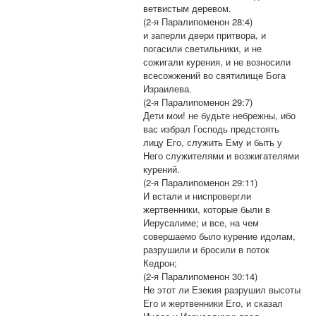
ветвистым деревом.
(2-я Паралипоменон 28:4)
и заперли двери притвора, и
погасили светильники, и не
сожигали курения, и не возносили
всесожжений во святилище Бога
Израилева.
(2-я Паралипоменон 29:7)
Дети мои! не будьте небрежны, ибо
вас избрал Господь предстоять
лицу Его, служить Ему и быть у
Него служителями и возжигателями
курений.
(2-я Паралипоменон 29:11)
И встали и ниспровергли
жертвенники, которые были в
Иерусалиме; и все, на чем
совершаемо было курение идолам,
разрушили и бросили в поток
Кедрон;
(2-я Паралипоменон 30:14)
Не этот ли Езекия разрушил высоты
Его и жертвенники Его, и сказал