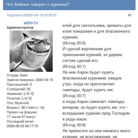
Что Библия говорит о курении?
Поделиться
2020-04-16 03:39:57
1
adm1n
елей для светильника, ароматы для
Администратор
елея помазания и для благовонного
курения,
(Исход 25:6)
И сделай жертвенник для
приношения курений, из дерева
ситтим сделай его:
(Исход 30:1)
На нем Аарон будет курить
Откуда:
Киев
благовонным курением; каждое
Зарегистрирован
: 2020-04-15
утро, когда он приготовляет
Приглашений:
0
Сообщений:
55
лампады, будет курить им;
Уважение:
[+0/-0]
(Исход 30:7)
Позитив:
[+0/-0]
и когда Аарон зажигает лампады
Пол:
Мужской
вечером, он будет курить им: это -
Возраст:
38
[1988-01-18]
Провел на форуме:
всегдашнее курение пред Господом
17 часов 57 минут
в роды ваши.
Последний визит:
(Исход 30:8)
2026-08-03 06:17:19
Не приносите на нем никакого иного
курения, ни всесожжения, ни