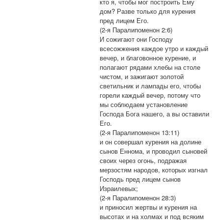
кто я, чтобы мог построить Ему
дом? Разве только для курения
пред лицем Его.
(2-я Паралипоменон 2:6)
И сожигают они Господу
всесожжения каждое утро и каждый
вечер, и благовонное курение, и
полагают рядами хлебы на столе
чистом, и зажигают золотой
светильник и лампады его, чтобы
горели каждый вечер, потому что
мы соблюдаем установление
Господа Бога нашего, а вы оставили
Его.
(2-я Паралипоменон 13:11)
и он совершал курения на долине
сынов Еннома, и проводил сыновей
своих через огонь, подражая
мерзостям народов, которых изгнал
Господь пред лицем сынов
Израилевых;
(2-я Паралипоменон 28:3)
и приносил жертвы и курения на
высотах и на холмах и под всяким