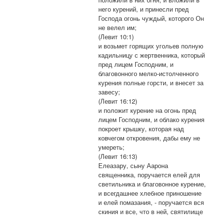
него курений, и принесли пред
Господа огонь чуждый, которого Он
не велел им;
(Левит 10:1)
и возьмет горящих угольев полную
кадильницу с жертвенника, который
пред лицем Господним, и
благовонного мелко-истолченного
курения полные горсти, и внесет за
завесу;
(Левит 16:12)
и положит курение на огонь пред
лицем Господним, и облако курения
покроет крышку, которая над
ковчегом откровения, дабы ему не
умереть;
(Левит 16:13)
Елеазару, сыну Аарона
священника, поручается елей для
светильника и благовонное курение,
и всегдашнее хлебное приношение
и елей помазания, - поручается вся
скиния и все, что в ней, святилище