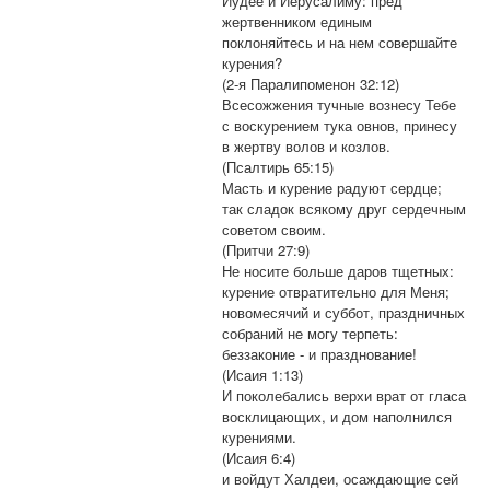
Иудее и Иерусалиму: пред
жертвенником единым
поклоняйтесь и на нем совершайте
курения?
(2-я Паралипоменон 32:12)
Всесожжения тучные вознесу Тебе
с воскурением тука овнов, принесу
в жертву волов и козлов.
(Псалтирь 65:15)
Масть и курение радуют сердце;
так сладок всякому друг сердечным
советом своим.
(Притчи 27:9)
Не носите больше даров тщетных:
курение отвратительно для Меня;
новомесячий и суббот, праздничных
собраний не могу терпеть:
беззаконие - и празднование!
(Исаия 1:13)
И поколебались верхи врат от гласа
восклицающих, и дом наполнился
курениями.
(Исаия 6:4)
и войдут Халдеи, осаждающие сей