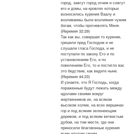
город, зажгут город огнем и сожгут
его и домы, на кровлях которых
возносились курения Ваалу и
возливаемы были возлияния чужим
богам, чтобы прогневлять Меня.
(Иеремия 32:29)
Так как вы, совершая то курение,
грешили пред Господом и не
слушали гласа Господа, и не
поступали по закону Его и по
установлениям Его, и по
повелениям Его, то и постигло вас
это бедствие, как видите ныне.
(Иеремия 44:23)
И узнаете, что Я Господь, когда
пораженные будут лежать между
идолами своими вокруг
жертвенников их, на всяком
высоком холме, на всех вершинах
гор и под всяким зеленеющим
деревом, и под всяким ветвистым
дубом, на том месте, где они
приносили благовонные курения
всем идолам своим.