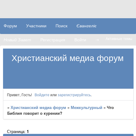
Форум
Участники
Поиск
Євангеліє
Активные темы
Новый Завет
Регистрация
Войти
➝
Христианский медиа форум
Привет, Гость!
Войдите
или
зарегистрируйтесь
.
»
Христианский медиа форум
»
Межкультурный
»
Что
Библия говорит о курении?
Страница:
1