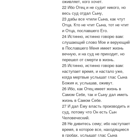
оживляет, кого хочет.
22 Ибо Отец и не судит никого, но
весь суд отдал Сыну,
23 дабы все чтили Сына, как чтут
Отца. Кто не чтит Сына, тот не чтит
и Отца, пославшего Его.
24 Истинно, истинно говорю вам:
слушающий слово Мое и верующий
в Пославшего Меня имеет жизнь
вечную, и на суд не приходит, но
перешел от смерти в жизнь.
25 Истинно, истинно говорю вам:
наступает время, и настало уже,
когда мертвые услышат глас Сына
Божия и, услышав, оживут.
26 Ибо, как Отец имеет жизнь в
Самом Себе, так и Сыну дал иметь
жизнь в Самом Себе.
27 И дал Ему власть производить и
суд, потому что Он есть Сын
Человеческий.
28 Не дивитесь сему; ибо наступает
время, в которое все, находящиеся
в гробах, услышат глас Сына