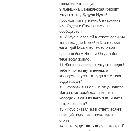
город купить пищи.
9 Женщина Самарянская говорит
Ему: как ты, будучи Иудей,
просишь пить у меня, Самарянки?
ибо Иудеи с Самарянами не
сообщаются.
10 Иисус сказал ей в ответ: если бы
ты знала дар Божий и Кто говорит
тебе: дай Мне пить, то ты сама
просила бы у Него, и Он дал бы
тебе воду живую.
11 Женщина говорит Ему: господин!
тебе и почерпнуть нечем, а
колодезь глубок; откуда же у тебя
вода живая?
12 Неужели ты больше отца нашего
Иакова, который дал нам этот
колодезь и сам из него пил, и дети
его, и скот его?
13 Иисус сказал ей в ответ: всякий,
пьющий воду сию, возжаждет
опять,
14 а кто будет пить воду, которую Я