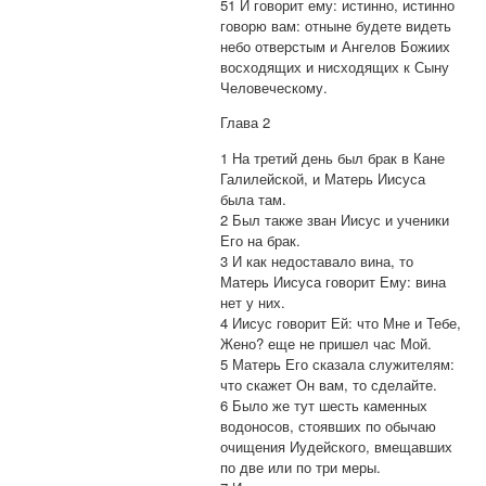
51 И говорит ему: истинно, истинно
говорю вам: отныне будете видеть
небо отверстым и Ангелов Божиих
восходящих и нисходящих к Сыну
Человеческому.
Глава 2
1 На третий день был брак в Кане
Галилейской, и Матерь Иисуса
была там.
2 Был также зван Иисус и ученики
Его на брак.
3 И как недоставало вина, то
Матерь Иисуса говорит Ему: вина
нет у них.
4 Иисус говорит Ей: что Мне и Тебе,
Жено? еще не пришел час Мой.
5 Матерь Его сказала служителям:
что скажет Он вам, то сделайте.
6 Было же тут шесть каменных
водоносов, стоявших по обычаю
очищения Иудейского, вмещавших
по две или по три меры.