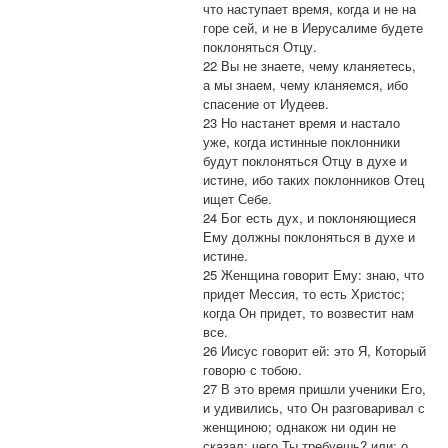
что наступает время, когда и не на
горе сей, и не в Иерусалиме будете
поклоняться Отцу.
22 Вы не знаете, чему кланяетесь,
а мы знаем, чему кланяемся, ибо
спасение от Иудеев.
23 Но настанет время и настало
уже, когда истинные поклонники
будут поклоняться Отцу в духе и
истине, ибо таких поклонников Отец
ищет Себе.
24 Бог есть дух, и поклоняющиеся
Ему должны поклоняться в духе и
истине.
25 Женщина говорит Ему: знаю, что
придет Мессия, то есть Христос;
когда Он придет, то возвестит нам
все.
26 Иисус говорит ей: это Я, Который
говорю с тобою.
27 В это время пришли ученики Его,
и удивились, что Он разговаривал с
женщиною; однакож ни один не
сказал: чего Ты требуешь? или: о