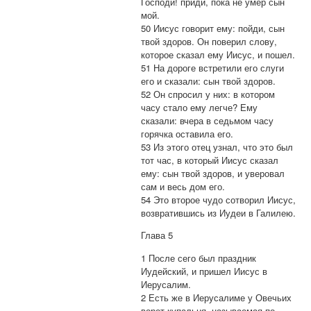
Господи! приди, пока не умер сын
мой.
50 Иисус говорит ему: пойди, сын
твой здоров. Он поверил слову,
которое сказал ему Иисус, и пошел.
51 На дороге встретили его слуги
его и сказали: сын твой здоров.
52 Он спросил у них: в котором
часу стало ему легче? Ему
сказали: вчера в седьмом часу
горячка оставила его.
53 Из этого отец узнал, что это был
тот час, в который Иисус сказал
ему: сын твой здоров, и уверовал
сам и весь дом его.
54 Это второе чудо сотворил Иисус,
возвратившись из Иудеи в Галилею.
Глава 5
1 После сего был праздник
Иудейский, и пришел Иисус в
Иерусалим.
2 Есть же в Иерусалиме у Овечьих
ворот купальня, называемая по-