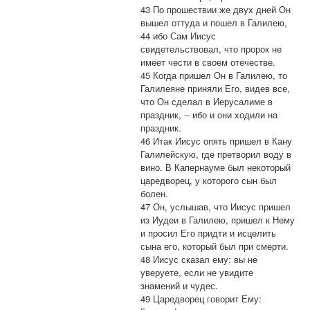
43 По прошествии же двух дней Он
вышел оттуда и пошел в Галилею,
44 ибо Сам Иисус
свидетельствовал, что пророк не
имеет чести в своем отечестве.
45 Когда пришел Он в Галилею, то
Галилеяне приняли Его, видев все,
что Он сделал в Иерусалиме в
праздник, -- ибо и они ходили на
праздник.
46 Итак Иисус опять пришел в Кану
Галилейскую, где претворил воду в
вино. В Капернауме был некоторый
царедворец, у которого сын был
болен.
47 Он, услышав, что Иисус пришел
из Иудеи в Галилею, пришел к Нему
и просил Его придти и исцелить
сына его, который был при смерти.
48 Иисус сказал ему: вы не
уверуете, если не увидите
знамений и чудес.
49 Царедворец говорит Ему: