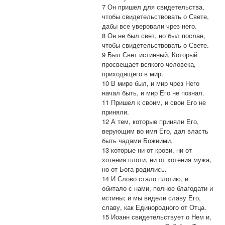
7 Он пришел для свидетельства,
чтобы свидетельствовать о Свете,
дабы все уверовали чрез него.
8 Он не был свет, но был послан,
чтобы свидетельствовать о Свете.
9 Был Свет истинный, Который
просвещает всякого человека,
приходящего в мир.
10 В мире был, и мир чрез Него
начал быть, и мир Его не познал.
11 Пришел к своим, и свои Его не
приняли.
12 А тем, которые приняли Его,
верующим во имя Его, дал власть
быть чадами Божиими,
13 которые ни от крови, ни от
хотения плоти, ни от хотения мужа,
но от Бога родились.
14 И Слово стало плотию, и
обитало с нами, полное благодати и
истины; и мы видели славу Его,
славу, как Единородного от Отца.
15 Иоанн свидетельствует о Нем и,