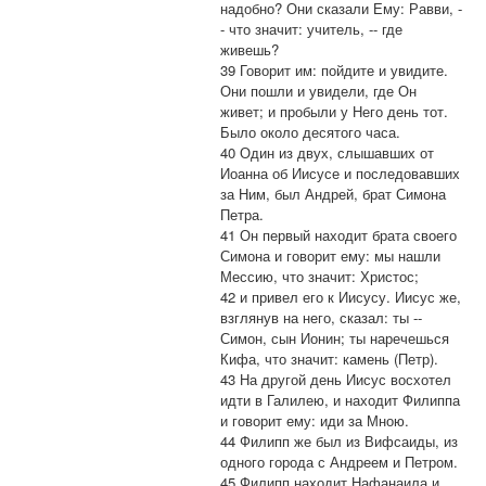
надобно? Они сказали Ему: Равви, -
- что значит: учитель, -- где
живешь?
39 Говорит им: пойдите и увидите.
Они пошли и увидели, где Он
живет; и пробыли у Него день тот.
Было около десятого часа.
40 Один из двух, слышавших от
Иоанна об Иисусе и последовавших
за Ним, был Андрей, брат Симона
Петра.
41 Он первый находит брата своего
Симона и говорит ему: мы нашли
Мессию, что значит: Христос;
42 и привел его к Иисусу. Иисус же,
взглянув на него, сказал: ты --
Симон, сын Ионин; ты наречешься
Кифа, что значит: камень (Петр).
43 На другой день Иисус восхотел
идти в Галилею, и находит Филиппа
и говорит ему: иди за Мною.
44 Филипп же был из Вифсаиды, из
одного города с Андреем и Петром.
45 Филипп находит Нафанаила и