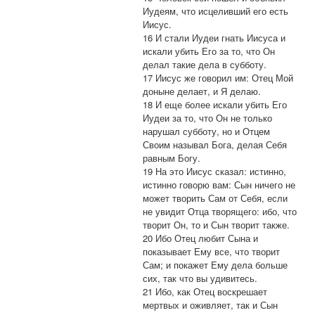
Иудеям, что исцеливший его есть
Иисус.
16 И стали Иудеи гнать Иисуса и
искали убить Его за то, что Он
делал такие дела в субботу.
17 Иисус же говорил им: Отец Мой
доныне делает, и Я делаю.
18 И еще более искали убить Его
Иудеи за то, что Он не только
нарушал субботу, но и Отцем
Своим называл Бога, делая Себя
равным Богу.
19 На это Иисус сказал: истинно,
истинно говорю вам: Сын ничего не
может творить Сам от Себя, если
не увидит Отца творящего: ибо, что
творит Он, то и Сын творит также.
20 Ибо Отец любит Сына и
показывает Ему все, что творит
Сам; и покажет Ему дела больше
сих, так что вы удивитесь.
21 Ибо, как Отец воскрешает
мертвых и оживляет, так и Сын