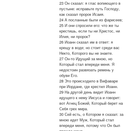
23 Он сказал: я глас вопиющего в
пустыне: исправьте путь Господу,
как сказал пророк Исаия.
24 А посланные были из фарисеев;
25 И они спросили его: что же ты
крестишь, если ты ни Христос, ни
Илия, ни пророк?
26 Иоанн сказал им в ответ: я
крещу в воде; но стоит среди вас
Некто, Которого вы не знаете.
27 Он-то Идущий за мною, но
Который стал впереди меня. Я
недостоин развязать ремень у
обуви Его.
28 Это происходило в Вифаваре
при Иордане, где крестил Иоанн.
29 На другой день видит Иоанн
идущего к нему Иисуса и говорит:
вот Агнец Божий, Который берет на
Себя грех мира.
30 Сей есть, о Котором я сказал: за
мною идет Муж, Который стал
впереди меня, потому что Он был
прежде меня.