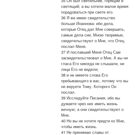
35 Он был светильник, горящий и
светящий; а вы хотели малое время
порадоваться при свете его.
36 Я же имею свидетельство
больше Иоаннова: ибо дела,
которые Отец дал Мне совершить,
самые дела сии, Мною творимые,
свидетельствуют о Мне, что Отец
послал Меня.
37 И пославший Меня Отец Сам
засвидетельствовал о Мне. А вы ни
гласа Его никогда не слышали, ни
лица Его не видели;
38 и не имеете слова Его
пребывающего в вас, потому что вы
не веруете Тому, Которого Он
послал.
39 Исследуйте Писания, ибо вы
думаете чрез них иметь жизнь
вечную; а они свидетельствуют о
Мне.
40 Но вы не хотите придти ко Мне,
чтобы иметь жизнь.
41 Не принимаю славы от