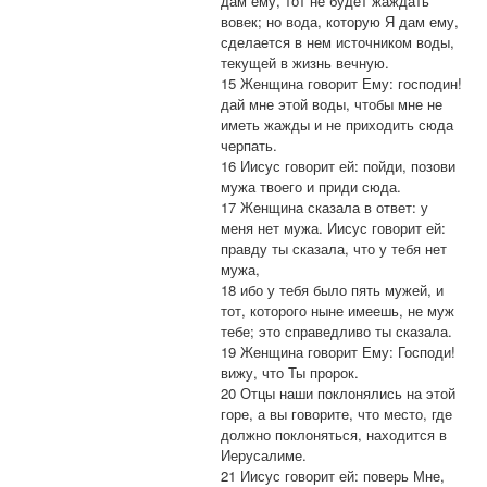
дам ему, тот не будет жаждать
вовек; но вода, которую Я дам ему,
сделается в нем источником воды,
текущей в жизнь вечную.
15 Женщина говорит Ему: господин!
дай мне этой воды, чтобы мне не
иметь жажды и не приходить сюда
черпать.
16 Иисус говорит ей: пойди, позови
мужа твоего и приди сюда.
17 Женщина сказала в ответ: у
меня нет мужа. Иисус говорит ей:
правду ты сказала, что у тебя нет
мужа,
18 ибо у тебя было пять мужей, и
тот, которого ныне имеешь, не муж
тебе; это справедливо ты сказала.
19 Женщина говорит Ему: Господи!
вижу, что Ты пророк.
20 Отцы наши поклонялись на этой
горе, а вы говорите, что место, где
должно поклоняться, находится в
Иерусалиме.
21 Иисус говорит ей: поверь Мне,