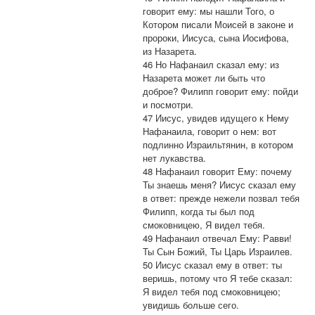
говорит ему: мы нашли Того, о
Котором писали Моисей в законе и
пророки, Иисуса, сына Иосифова,
из Назарета.
46 Но Нафанаил сказал ему: из
Назарета может ли быть что
доброе? Филипп говорит ему: пойди
и посмотри.
47 Иисус, увидев идущего к Нему
Нафанаила, говорит о нем: вот
подлинно Израильтянин, в котором
нет лукавства.
48 Нафанаил говорит Ему: почему
Ты знаешь меня? Иисус сказал ему
в ответ: прежде нежели позвал тебя
Филипп, когда ты был под
смоковницею, Я видел тебя.
49 Нафанаил отвечал Ему: Равви!
Ты Сын Божий, Ты Царь Израилев.
50 Иисус сказал ему в ответ: ты
веришь, потому что Я тебе сказал:
Я видел тебя под смоковницею;
увидишь больше сего.