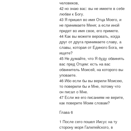
человеков,
42 но знаю вас: вы не имеете в себе
любви к Богу.
43 Я пришел во имя Отца Моего, и
не принимаете Меня; а если иной
придет во имя свое, его примете.
44 Как вы можете веровать, когда
друг от друга принимаете славу, а
славы, которая от Единого Бога, не
ищете?
45 Не думайте, что Я буду обвинять
вас пред Отцем: есть на вас
обвинитель Моисей, на которого вы
уповаете.
46 Ибо если бы вы верили Моисею,
то поверили бы и Мне, потому что
он писал о Мне.
47 Если же его писаниям не верите,
как поверите Моим словам?
Глава 6
1 После сего пошел Иисус на ту
сторону моря Галилейского, в