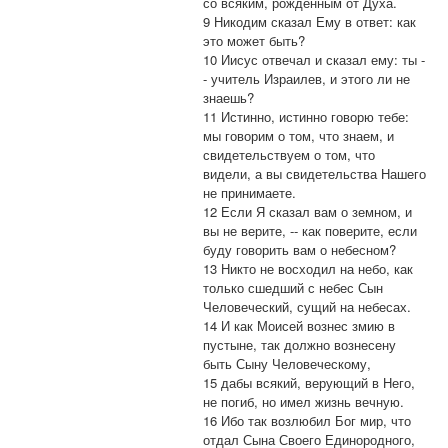
со всяким, рожденным от Духа.
9 Никодим сказал Ему в ответ: как
это может быть?
10 Иисус отвечал и сказал ему: ты -
- учитель Израилев, и этого ли не
знаешь?
11 Истинно, истинно говорю тебе:
мы говорим о том, что знаем, и
свидетельствуем о том, что
видели, а вы свидетельства Нашего
не принимаете.
12 Если Я сказал вам о земном, и
вы не верите, -- как поверите, если
буду говорить вам о небесном?
13 Никто не восходил на небо, как
только сшедший с небес Сын
Человеческий, сущий на небесах.
14 И как Моисей вознес змию в
пустыне, так должно вознесену
быть Сыну Человеческому,
15 дабы всякий, верующий в Него,
не погиб, но имел жизнь вечную.
16 Ибо так возлюбил Бог мир, что
отдал Сына Своего Единородного,