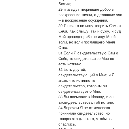
Божия;
29 и изыдут творившие добро в
воскресение жизни, а делавшие зло
-- в воскресение осуждения.
30 Я ничего не могу творить Сам от
Себя. Как слышу, так и сужу, и суд
Мой праведен; ибо не ищу Моей
воли, но воли пославшего Меня
Отца.
31 Если Я свидетельствую Сам о
Себе, то свидетельство Мое не
есть истинно.
32 Есть другой,
свидетельствующий о Мне; и Я
знаю, что истинно то
свидетельство, которым он
свидетельствует о Мне.
33 Вы посылали к Иоанну, и он
засвидетельствовал об истине.
34 Впрочем Я не от человека
принимаю свидетельство, но
говорю это для того, чтобы вы
спаслись.