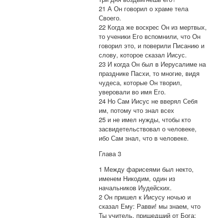
21 А Он говорил о храме тела
Своего.
22 Когда же воскрес Он из мертвых,
то ученики Его вспомнили, что Он
говорил это, и поверили Писанию и
слову, которое сказал Иисус.
23 И когда Он был в Иерусалиме на
празднике Пасхи, то многие, видя
чудеса, которые Он творил,
уверовали во имя Его.
24 Но Сам Иисус не вверял Себя
им, потому что знал всех
25 и не имел нужды, чтобы кто
засвидетельствовал о человеке,
ибо Сам знал, что в человеке.
Глава 3
1 Между фарисеями был некто,
именем Никодим, один из
начальников Иудейских.
2 Он пришел к Иисусу ночью и
сказал Ему: Равви! мы знаем, что
Ты учитель, пришедший от Бога;