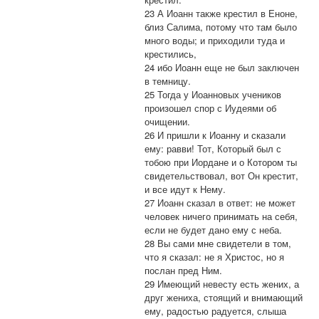
23 А Иоанн также крестил в Еноне,
близ Салима, потому что там было
много воды; и приходили туда и
крестились,
24 ибо Иоанн еще не был заключен
в темницу.
25 Тогда у Иоанновых учеников
произошел спор с Иудеями об
очищении.
26 И пришли к Иоанну и сказали
ему: равви! Тот, Который был с
тобою при Иордане и о Котором ты
свидетельствовал, вот Он крестит,
и все идут к Нему.
27 Иоанн сказал в ответ: не может
человек ничего принимать на себя,
если не будет дано ему с неба.
28 Вы сами мне свидетели в том,
что я сказал: не я Христос, но я
послан пред Ним.
29 Имеющий невесту есть жених, а
друг жениха, стоящий и внимающий
ему, радостью радуется, слыша