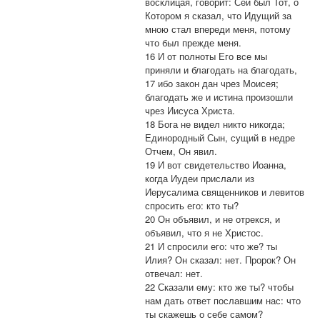
восклицая, говорит: Сей был Тот, о
Котором я сказал, что Идущий за
мною стал впереди меня, потому
что был прежде меня.
16 И от полноты Его все мы
приняли и благодать на благодать,
17 ибо закон дан чрез Моисея;
благодать же и истина произошли
чрез Иисуса Христа.
18 Бога не видел никто никогда;
Единородный Сын, сущий в недре
Отчем, Он явил.
19 И вот свидетельство Иоанна,
когда Иудеи прислали из
Иерусалима священников и левитов
спросить его: кто ты?
20 Он объявил, и не отрекся, и
объявил, что я не Христос.
21 И спросили его: что же? ты
Илия? Он сказал: нет. Пророк? Он
отвечал: нет.
22 Сказали ему: кто же ты? чтобы
нам дать ответ пославшим нас: что
ты скажешь о себе самом?