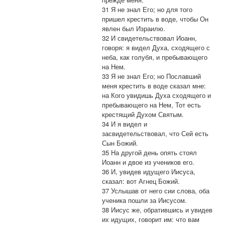
31 Я не знал Его; но для того
пришел крестить в воде, чтобы Он
явлен был Израилю.
32 И свидетельствовал Иоанн,
говоря: я видел Духа, сходящего с
неба, как голубя, и пребывающего
на Нем.
33 Я не знал Его; но Пославший
меня крестить в воде сказал мне:
на Кого увидишь Духа сходящего и
пребывающего на Нем, Тот есть
крестящий Духом Святым.
34 И я видел и
засвидетельствовал, что Сей есть
Сын Божий.
35 На другой день опять стоял
Иоанн и двое из учеников его.
36 И, увидев идущего Иисуса,
сказал: вот Агнец Божий.
37 Услышав от него сии слова, оба
ученика пошли за Иисусом.
38 Иисус же, обратившись и увидев
их идущих, говорит им: что вам