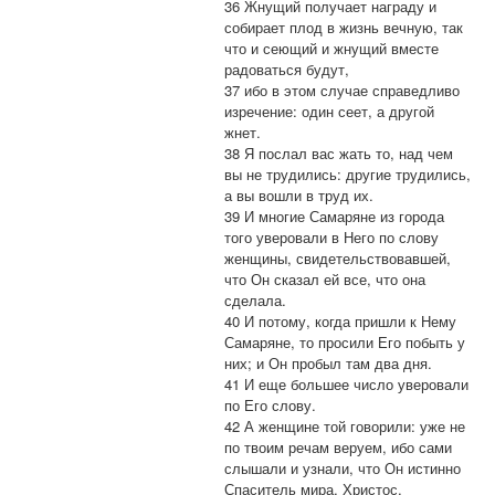
36 Жнущий получает награду и
собирает плод в жизнь вечную, так
что и сеющий и жнущий вместе
радоваться будут,
37 ибо в этом случае справедливо
изречение: один сеет, а другой
жнет.
38 Я послал вас жать то, над чем
вы не трудились: другие трудились,
а вы вошли в труд их.
39 И многие Самаряне из города
того уверовали в Него по слову
женщины, свидетельствовавшей,
что Он сказал ей все, что она
сделала.
40 И потому, когда пришли к Нему
Самаряне, то просили Его побыть у
них; и Он пробыл там два дня.
41 И еще большее число уверовали
по Его слову.
42 А женщине той говорили: уже не
по твоим речам веруем, ибо сами
слышали и узнали, что Он истинно
Спаситель мира, Христос.