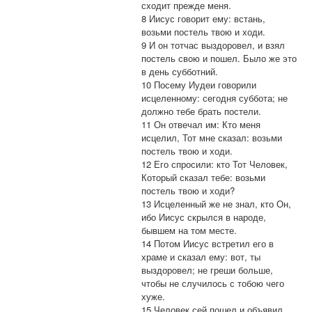
сходит прежде меня.
8 Иисус говорит ему: встань,
возьми постель твою и ходи.
9 И он тотчас выздоровел, и взял
постель свою и пошел. Было же это
в день субботний.
10 Посему Иудеи говорили
исцеленному: сегодня суббота; не
должно тебе брать постели.
11 Он отвечал им: Кто меня
исцелил, Тот мне сказал: возьми
постель твою и ходи.
12 Его спросили: кто Тот Человек,
Который сказал тебе: возьми
постель твою и ходи?
13 Исцеленный же не знал, кто Он,
ибо Иисус скрылся в народе,
бывшем на том месте.
14 Потом Иисус встретил его в
храме и сказал ему: вот, ты
выздоровел; не греши больше,
чтобы не случилось с тобою чего
хуже.
15 Человек сей пошел и объявил