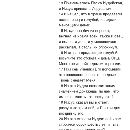
13 Приближалась Пасха Иудейская,
и Иисус пришел в Иерусалим
14 и нашел, что в храме продавали
волов, овец и голубей, и сидели
меновщики денег.
15 И, сделав бич из веревок,
выгнал из храма всех, также и овец
и волов; и деньги у меновщиков
рассыпал, а столы их опрокинул.
16 И сказал продающим голубей:
возьмите это отсюда и дома Отца
Моего не делайте домом торговли.
17 При сем ученики Его вспомнили,
что написано: ревность по доме
Твоем снедает Меня.
18 На это Иудеи сказали: каким
знамением докажешь Ты нам, что
имеешь власть так поступать?
19 Иисус сказал им в ответ:
разрушьте храм сей, и Я в три дня
воздвигну его.
20 На это сказали Иудеи: сей храм
строился сорок шесть лет, и Ты в
три дня воздвигнешь его?