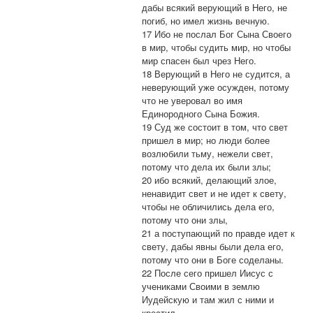
дабы всякий верующий в Него, не
погиб, но имел жизнь вечную.
17 Ибо не послал Бог Сына Своего
в мир, чтобы судить мир, но чтобы
мир спасен был чрез Него.
18 Верующий в Него не судится, а
неверующий уже осужден, потому
что не уверовал во имя
Единородного Сына Божия.
19 Суд же состоит в том, что свет
пришел в мир; но люди более
возлюбили тьму, нежели свет,
потому что дела их были злы;
20 ибо всякий, делающий злое,
ненавидит свет и не идет к свету,
чтобы не обличились дела его,
потому что они злы,
21 а поступающий по правде идет к
свету, дабы явны были дела его,
потому что они в Боге соделаны.
22 После сего пришел Иисус с
учениками Своими в землю
Иудейскую и там жил с ними и
крестил.