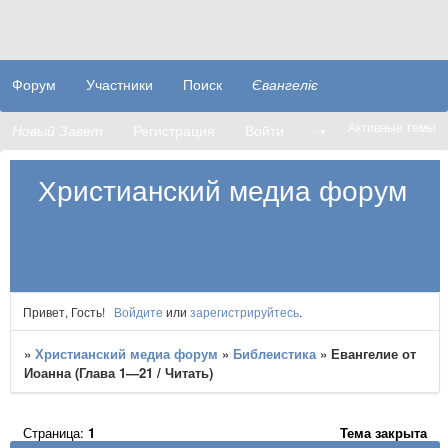
Форум
Участники
Поиск
Євангеліє
Активные темы
Новый Завет
Регистрация
Войти
➝
Христианский медиа форум
Привет, Гость!
Войдите
или
зарегистрируйтесь
.
»
Христианский медиа форум
»
Библеистика
»
Евангелие от
Иоанна (Глава 1—21 / Читать)
Страница:
1
Тема закрыта