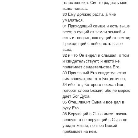
голос жениха. Сия-то радость моя
исполнилась.
30 Ему должно расти, а мне
умаляться.
31 Приходящий свыше и есть выше
всех; а сущий от земли земной и
есть и говорит, как сущий от земли;
Приходящий с небес есть выше
всех,
32 и что Он видел и слышал, о том
и свидетельствует; и никто не
принимает свидетельства Его.
33 Принявший Его свидетельство
сим запечатлел, что Бог истинен,
34 ибо Тот, Которого послал Бог,
говорит слова Божии; ибо не мерою
дает Бог Духа.
35 Отец любит Сына и все дал в
руку Его.
36 Верующий в Сына имеет жизнь
вечную, а не верующий в Сына не
увидит жизни, но гнев Божий
пребывает на нем.