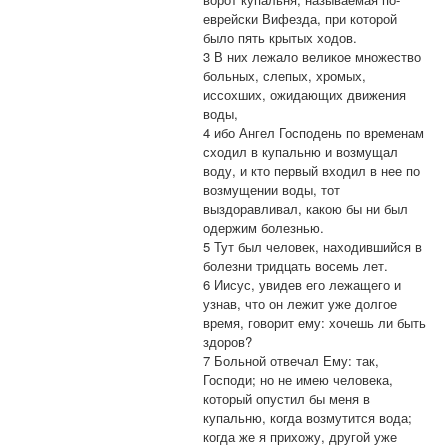
еврейски Вифезда, при которой
было пять крытых ходов.
3 В них лежало великое множество
больных, слепых, хромых,
иссохших, ожидающих движения
воды,
4 ибо Ангел Господень по временам
сходил в купальню и возмущал
воду, и кто первый входил в нее по
возмущении воды, тот
выздоравливал, какою бы ни был
одержим болезнью.
5 Тут был человек, находившийся в
болезни тридцать восемь лет.
6 Иисус, увидев его лежащего и
узнав, что он лежит уже долгое
время, говорит ему: хочешь ли быть
здоров?
7 Больной отвечал Ему: так,
Господи; но не имею человека,
который опустил бы меня в
купальню, когда возмутится вода;
когда же я прихожу, другой уже