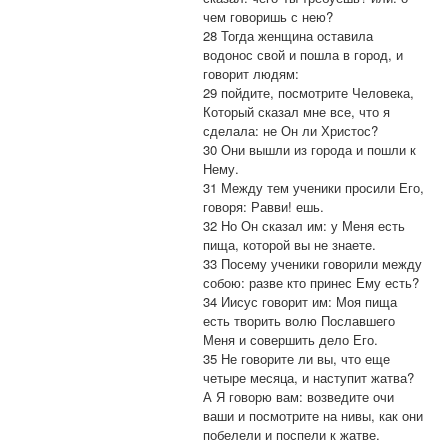
чем говоришь с нею?
28 Тогда женщина оставила
водонос свой и пошла в город, и
говорит людям:
29 пойдите, посмотрите Человека,
Который сказал мне все, что я
сделала: не Он ли Христос?
30 Они вышли из города и пошли к
Нему.
31 Между тем ученики просили Его,
говоря: Равви! ешь.
32 Но Он сказал им: у Меня есть
пища, которой вы не знаете.
33 Посему ученики говорили между
собою: разве кто принес Ему есть?
34 Иисус говорит им: Моя пища
есть творить волю Пославшего
Меня и совершить дело Его.
35 Не говорите ли вы, что еще
четыре месяца, и наступит жатва?
А Я говорю вам: возведите очи
ваши и посмотрите на нивы, как они
побелели и поспели к жатве.