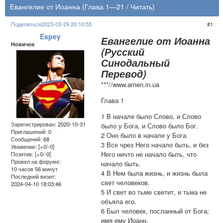
Евангелие от Иоанна (Глава 1—21 / Читать)
Поделиться
2023-03-29 20:10:55
1
Espey
Евангелие от Иоанна
Новичок
(Русский
Синодальный
Перевод)
***//www.amen.in.ua
Глава 1
1 В начале было Слово, и Слово
Зарегистрирован
: 2020-10-31
было у Бога, и Слово было Бог.
Приглашений:
0
2 Оно было в начале у Бога.
Сообщений:
68
3 Все чрез Него начало быть, и без
Уважение:
[+0/-0]
Него ничто не начало быть, что
Позитив:
[+0/-0]
Провел на форуме:
начало быть.
10 часов 56 минут
4 В Нем была жизнь, и жизнь была
Последний визит:
свет человеков.
2024-04-10 18:03:46
5 И свет во тьме светит, и тьма не
объяла его.
6 Был человек, посланный от Бога;
имя ему Иоанн.