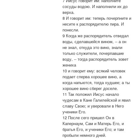
7 Иисус говорит им: наполните
сосуды водою. И наполнили их до
верха.
8 И говорит им: теперь почерпните и
несите к распорядителю пира. И
понесли.
9 Когда же распорядитель отведал
воды, сделавшейся вином, -- а он
не знал, откуда это вино, знали
только служители, почерпавшие
воду, -- тогда распорядитель зовет
жениха
10 и говорит ему: всякий человек
подает сперва хорошее вино, а
когда напьются, тогда худшее; а ты
хорошее вино сберег доселе.
11 Так положил Иисус начало
чудесам в Кане Галилейской и явил
славу Свою; и уверовали в Него
ученики Его.
12 После сего пришел Он в
Капернаум, Сам и Матерь Его, и
братья Его, и ученики Его; и там
пробыли немного дней.