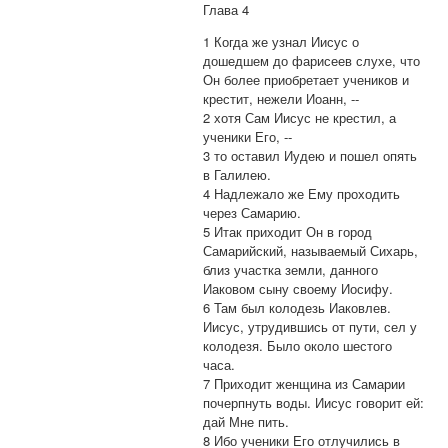
Глава 4
1 Когда же узнал Иисус о
дошедшем до фарисеев слухе, что
Он более приобретает учеников и
крестит, нежели Иоанн, --
2 хотя Сам Иисус не крестил, а
ученики Его, --
3 то оставил Иудею и пошел опять
в Галилею.
4 Надлежало же Ему проходить
через Самарию.
5 Итак приходит Он в город
Самарийский, называемый Сихарь,
близ участка земли, данного
Иаковом сыну своему Иосифу.
6 Там был колодезь Иаковлев.
Иисус, утрудившись от пути, сел у
колодезя. Было около шестого
часа.
7 Приходит женщина из Самарии
почерпнуть воды. Иисус говорит ей:
дай Мне пить.
8 Ибо ученики Его отлучились в