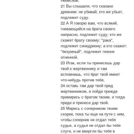
Небесное.
21 Вы слышали, что сказано
древним: не убивай, кто же убьет,
подлежит суду.
22 А Я говорю вам, что всякий,
гневающийся на брата своего
напрасно, подлежит суду; кто же
скажет брату своему: "рака",
подлежит синедриону; а кто скажет:
"безумный", подлежит геенне
огненной.
23 Итак, если ты принесешь дар
твой к жертвеннику и там
вспомнишь, что брат твой имеет
что-нибудь против тебя,
24 оставь там дар твой пред
жертвенником, и пойди прежде
примирись с братом твоим, и тогда
приди и принеси дар твой.
25 Мирись с соперником твоим
скорее, пока ты еще на пути с ним,
чтобы соперник не отдал тебя
судье, а судья не отдал бы тебя
слуге, и не ввергли бы тебя в