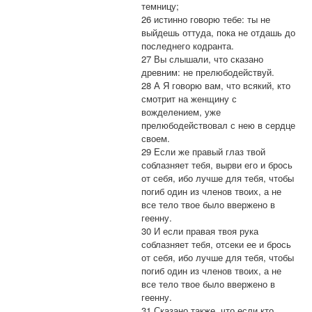
темницу;
26 истинно говорю тебе: ты не
выйдешь оттуда, пока не отдашь до
последнего кодранта.
27 Вы слышали, что сказано
древним: не прелюбодействуй.
28 А Я говорю вам, что всякий, кто
смотрит на женщину с
вожделением, уже
прелюбодействовал с нею в сердце
своем.
29 Если же правый глаз твой
соблазняет тебя, вырви его и брось
от себя, ибо лучше для тебя, чтобы
погиб один из членов твоих, а не
все тело твое было ввержено в
геенну.
30 И если правая твоя рука
соблазняет тебя, отсеки ее и брось
от себя, ибо лучше для тебя, чтобы
погиб один из членов твоих, а не
все тело твое было ввержено в
геенну.
31 Сказано также, что если кто