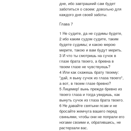
дне, ибо завтрашний сам будет
заботиться о своем: довольно для
каждого дня своей заботы.
Глава 7
1 Не судите, да не судимы будете,
2 ибо каким судом судите, таким
будете судимы; и какою мерою
мерите, такою и вам будут мерить.
3 И что ты смотришь на сучок в
глазе брата твоего, а бревна в
твоем глазе не чувствуешь?
4 Или как скажешь брату твоему:
"дай, я выну сучок из глаза твоего",
а вот, в твоем глазе бревно?
5 Лицемер! вынь прежде бревно из
твоего глаза и тогда увидишь, как
вынуть сучок из глаза брата твоего.
6 Не давайте святыни псам и не
бросайте жемчуга вашего перед
свиньями, чтобы они не попрали его
ногами своими и, обратившись, не
растерзали вас.