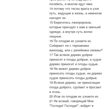
погибель, и многие идут ими;
14 потому что тесны врата и узок
путь, ведущие в жизнь, и немногие
находят их.
15 Берегитесь лжепророков,
которые приходят к вам в овечьей
одежде, а внутри суть волки
хищные.
16 По плодам их узнаете их.
Собирают ли с терновника
виноград, или с репейника смоквы?
17 Так всякое дерево доброе
приносит и плоды добрые, а худое
дерево приносит и плоды худые.
18 Не может дерево доброе
приносить плоды худые, ни дерево
худое приносить плоды добрые.
19 Всякое дерево, не приносящее
плода доброго, срубают и бросают
в огонь.
20 Итак по плодам их узнаете их.
21 Не всякий, говорящий Мне:
"Господи! Господи!", войдет в