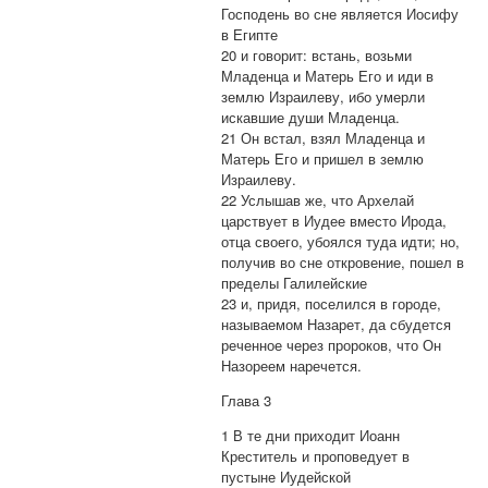
Господень во сне является Иосифу
в Египте
20 и говорит: встань, возьми
Младенца и Матерь Его и иди в
землю Израилеву, ибо умерли
искавшие души Младенца.
21 Он встал, взял Младенца и
Матерь Его и пришел в землю
Израилеву.
22 Услышав же, что Архелай
царствует в Иудее вместо Ирода,
отца своего, убоялся туда идти; но,
получив во сне откровение, пошел в
пределы Галилейские
23 и, придя, поселился в городе,
называемом Назарет, да сбудется
реченное через пророков, что Он
Назореем наречется.
Глава 3
1 В те дни приходит Иоанн
Креститель и проповедует в
пустыне Иудейской