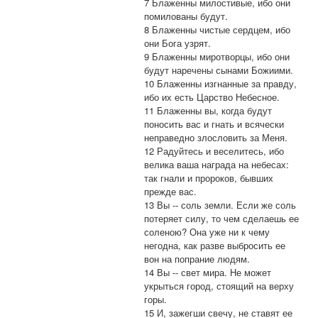
7 Блаженны милостивые, ибо они
помилованы будут.
8 Блаженны чистые сердцем, ибо
они Бога узрят.
9 Блаженны миротворцы, ибо они
будут наречены сынами Божиими.
10 Блаженны изгнанные за правду,
ибо их есть Царство Небесное.
11 Блаженны вы, когда будут
поносить вас и гнать и всячески
неправедно злословить за Меня.
12 Радуйтесь и веселитесь, ибо
велика ваша награда на небесах:
так гнали и пророков, бывших
прежде вас.
13 Вы -- соль земли. Если же соль
потеряет силу, то чем сделаешь ее
соленою? Она уже ни к чему
негодна, как разве выбросить ее
вон на попрание людям.
14 Вы -- свет мира. Не может
укрыться город, стоящий на верху
горы.
15 И, зажегши свечу, не ставят ее