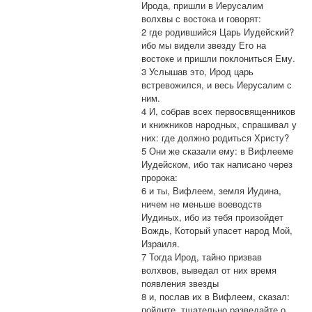
Ирода, пришли в Иерусалим
волхвы с востока и говорят:
2 где родившийся Царь Иудейский?
ибо мы видели звезду Его на
востоке и пришли поклониться Ему.
3 Услышав это, Ирод царь
встревожился, и весь Иерусалим с
ним.
4 И, собрав всех первосвященников
и книжников народных, спрашивал у
них: где должно родиться Христу?
5 Они же сказали ему: в Вифлееме
Иудейском, ибо так написано через
пророка:
6 и ты, Вифлеем, земля Иудина,
ничем не меньше воеводств
Иудиных, ибо из тебя произойдет
Вождь, Который упасет народ Мой,
Израиля.
7 Тогда Ирод, тайно призвав
волхвов, выведал от них время
появления звезды
8 и, послав их в Вифлеем, сказал:
пойдите, тщательно разведайте о