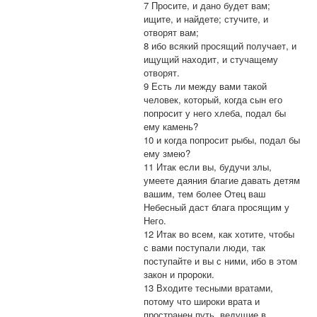
7 Просите, и дано будет вам;
ищите, и найдете; стучите, и
отворят вам;
8 ибо всякий просящий получает, и
ищущий находит, и стучащему
отворят.
9 Есть ли между вами такой
человек, который, когда сын его
попросит у него хлеба, подал бы
ему камень?
10 и когда попросит рыбы, подал бы
ему змею?
11 Итак если вы, будучи злы,
умеете даяния благие давать детям
вашим, тем более Отец ваш
Небесный даст блага просящим у
Него.
12 Итак во всем, как хотите, чтобы
с вами поступали люди, так
поступайте и вы с ними, ибо в этом
закон и пророки.
13 Входите тесными вратами,
потому что широки врата и
пространен путь, ведущие в