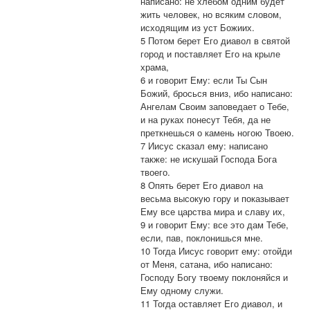
написано: не хлебом одним будет
жить человек, но всяким словом,
исходящим из уст Божиих.
5 Потом берет Его диавол в святой
город и поставляет Его на крыле
храма,
6 и говорит Ему: если Ты Сын
Божий, бросься вниз, ибо написано:
Ангелам Своим заповедает о Тебе,
и на руках понесут Тебя, да не
преткнешься о камень ногою Твоею.
7 Иисус сказал ему: написано
также: не искушай Господа Бога
твоего.
8 Опять берет Его диавол на
весьма высокую гору и показывает
Ему все царства мира и славу их,
9 и говорит Ему: все это дам Тебе,
если, пав, поклонишься мне.
10 Тогда Иисус говорит ему: отойди
от Меня, сатана, ибо написано:
Господу Богу твоему поклоняйся и
Ему одному служи.
11 Тогда оставляет Его диавол, и