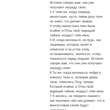
Истинно говорю вам: они уже
получают награду свою.
3 У тебя же, когда творишь
милостыню, пусть левая рука твоя
не знает, что делает правая,
4 чтобы милостыня твоя была
втайне; и Отец твой, видящий
тайное, воздаст тебе явно.
5 И, когда молишься, не будь, как
лицемеры, которые любят в
синагогах и на углах улиц,
останавливаясь, молиться, чтобы
показаться перед людьми. Истинно
говорю вам, что они уже получают
награду свою.
6 Ты же, когда молишься, войди в
комнату твою и, затворив дверь
твою, помолись Отцу твоему,
Который втайне; и Отец твой,
видящий тайное, воздаст тебе явно.
7 А молясь, не говорите лишнего,
как язычники, ибо они думают, что в
многословии своем будут
услышаны;