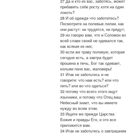
27 Да и кто из вас, заботясь, может
прибавить себе росту хотя на один
локоть?
28 И об одежде что заботитесь?
Посмотрите на полевые лилии, как
они растут: ни трудятся, ни прядут;
29 но говорю вам, что и Соломон во
всей славе своей не одевался так,
как всякая из них;
30 если же траву полевую, которая
сегодня есть, а завтра будет
брошена в печь, Бог так одевает,
кольми паче вас, маловеры!
31 Итак не заботьтесь и не
говорите: что нам есть? или что
пить? или во что одеться?
32 потому что всего этого ищут
язычники, и потому что Отец ваш
Небесный знает, что вы имеете
нужду во всем этом.
33 Ищите же прежде Царства
Божия и правды Его, и это все
приложится вам.
34 Итак не заботьтесь о завтрашнем