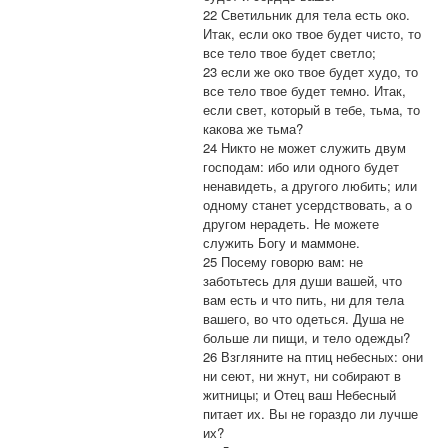
22 Светильник для тела есть око.
Итак, если око твое будет чисто, то
все тело твое будет светло;
23 если же око твое будет худо, то
все тело твое будет темно. Итак,
если свет, который в тебе, тьма, то
какова же тьма?
24 Никто не может служить двум
господам: ибо или одного будет
ненавидеть, а другого любить; или
одному станет усердствовать, а о
другом нерадеть. Не можете
служить Богу и маммоне.
25 Посему говорю вам: не
заботьтесь для души вашей, что
вам есть и что пить, ни для тела
вашего, во что одеться. Душа не
больше ли пищи, и тело одежды?
26 Взгляните на птиц небесных: они
ни сеют, ни жнут, ни собирают в
житницы; и Отец ваш Небесный
питает их. Вы не гораздо ли лучше
их?