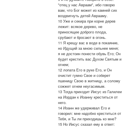
"отец у нас Авраам", ибо говорю
вам, что Бог может из камней сих
воздвигнуть детей Аврааму.
10 Уже и секира при корне дерев
лежит: всякое дерево, не
приносящее доброго плода,
срубают и бросают в огонь.
11 Я крещу вас в воде в покаяние,
но Идущий за мною сильнее меня;
я не достоин понести обувь Его; Он
будет крестить вас Духом Святым и
огнем;
12 лопата Его в руке Его, и Он
очистит гумно Свое и соберет
пшеницу Свою в житницу, а солому
сожжет огнем неугасимым.
13 Тогда приходит Иисус из Галилеи
на Иордан к Иоанну креститься от
него.
14 Иоанн же удерживал Его и
говорил: мне надобно креститься от
Тебя, и Ты ли приходишь ко мне?
15 Но Иисус сказал ему в ответ: