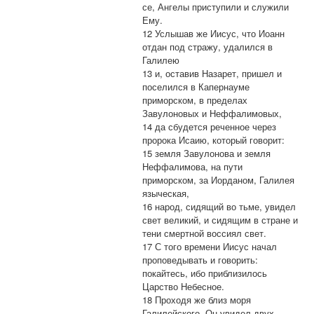
се, Ангелы приступили и служили
Ему.
12 Услышав же Иисус, что Иоанн
отдан под стражу, удалился в
Галилею
13 и, оставив Назарет, пришел и
поселился в Капернауме
приморском, в пределах
Завулоновых и Неффалимовых,
14 да сбудется реченное через
пророка Исаию, который говорит:
15 земля Завулонова и земля
Неффалимова, на пути
приморском, за Иорданом, Галилея
языческая,
16 народ, сидящий во тьме, увидел
свет великий, и сидящим в стране и
тени смертной воссиял свет.
17 С того времени Иисус начал
проповедывать и говорить:
покайтесь, ибо приблизилось
Царство Небесное.
18 Проходя же близ моря
Галилейского, Он увидел двух