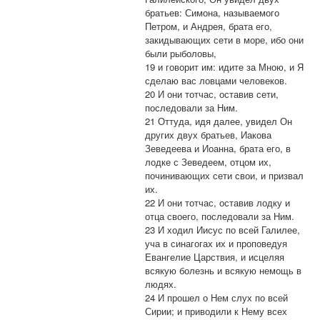
братьев: Симона, называемого
Петром, и Андрея, брата его,
закидывающих сети в море, ибо они
были рыболовы,
19 и говорит им: идите за Мною, и Я
сделаю вас ловцами человеков.
20 И они тотчас, оставив сети,
последовали за Ним.
21 Оттуда, идя далее, увидел Он
других двух братьев, Иакова
Зеведеева и Иоанна, брата его, в
лодке с Зеведеем, отцом их,
починивающих сети свои, и призвал
их.
22 И они тотчас, оставив лодку и
отца своего, последовали за Ним.
23 И ходил Иисус по всей Галилее,
уча в синагогах их и проповедуя
Евангелие Царствия, и исцеляя
всякую болезнь и всякую немощь в
людях.
24 И прошел о Нем слух по всей
Сирии; и приводили к Нему всех