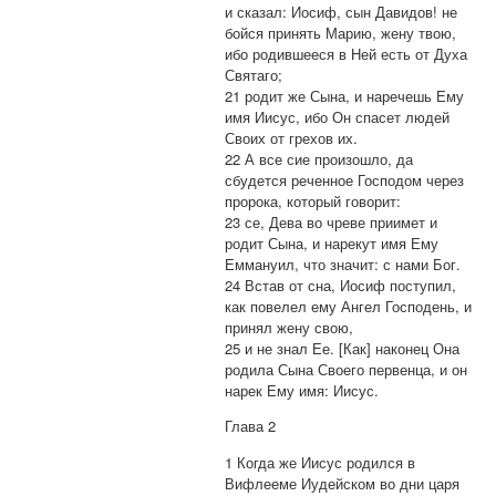
и сказал: Иосиф, сын Давидов! не
бойся принять Марию, жену твою,
ибо родившееся в Ней есть от Духа
Святаго;
21 родит же Сына, и наречешь Ему
имя Иисус, ибо Он спасет людей
Своих от грехов их.
22 А все сие произошло, да
сбудется реченное Господом через
пророка, который говорит:
23 се, Дева во чреве приимет и
родит Сына, и нарекут имя Ему
Еммануил, что значит: с нами Бог.
24 Встав от сна, Иосиф поступил,
как повелел ему Ангел Господень, и
принял жену свою,
25 и не знал Ее. [Как] наконец Она
родила Сына Своего первенца, и он
нарек Ему имя: Иисус.
Глава 2
1 Когда же Иисус родился в
Вифлееме Иудейском во дни царя