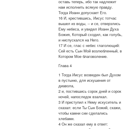
оставь теперь, ибо так надлежит
нам исполнить всякую правду.
Тогда Иоанн допускает Его.
16 И, крестившись, Иисус тотчас
вышел из воды, -- и се, отверзлись
Ему небеса, и увидел Иоанн Духа
Божия, Который сходил, как голубь,
и ниспускался на Него.
17 И се, глас с небес глаголющий:
Сей есть Сын Мой возлюбленный, в
Котором Мое благоволение.
Глава 4
1 Тогда Иисус возведен был Духом
в пустыню, для искушения от
диавола,
2 и, постившись сорок дней и сорок
ночей, напоследок взалкал.
3 И приступил к Нему искуситель и
сказал: если Ты Сын Божий, скажи,
чтобы камни сии сделались
хлебами.
4 Он же сказал ему в ответ: