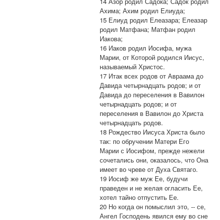
14 Азор родил Садока; Садок родил
Ахима; Ахим родил Елиуда;
15 Елиуд родил Елеазара; Елеазар
родил Матфана; Матфан родил
Иакова;
16 Иаков родил Иосифа, мужа
Марии, от Которой родился Иисус,
называемый Христос.
17 Итак всех родов от Авраама до
Давида четырнадцать родов; и от
Давида до переселения в Вавилон
четырнадцать родов; и от
переселения в Вавилон до Христа
четырнадцать родов.
18 Рождество Иисуса Христа было
так: по обручении Матери Его
Марии с Иосифом, прежде нежели
сочетались они, оказалось, что Она
имеет во чреве от Духа Святаго.
19 Иосиф же муж Ее, будучи
праведен и не желая огласить Ее,
хотел тайно отпустить Ее.
20 Но когда он помыслил это, -- се,
Ангел Господень явился ему во сне