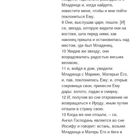
Младенце и, когда найдете,
известите меня, чтобы и мне пойти
поклониться Ему.
9 Они, выслушав царя, пошли. [И]
се, звезда, которую видели они на
востоке, шла перед ними, как
наконец пришла и остановилась над
местом, где был Младенец.
10 Увидев же звезду, они
возрадовались радостью весьма
великою,
11 и, войдя в дом, увидели
Младенца с Мариею, Матерью Его,
и, пав, поклонились Ему; и, открыв
сокровища свои, принесли Ему
дары: золото, ладан и смирну.
12 И, получив во сне откровение не
возвращаться к Ироду, иным путем
отошли в страну свою.
13 Когда же они отошли, -- се,
Ангел Господень является во сне
Иосифу и говорит: встань, возьми
Младенца и Матерь Его и беги в