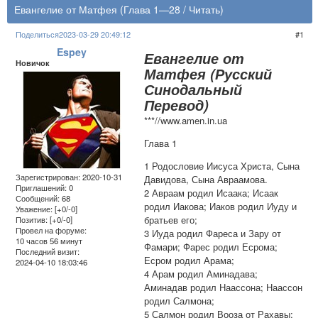
Евангелие от Матфея (Глава 1—28 / Читать)
Поделиться
2023-03-29 20:49:12
1
Espey
Евангелие от
Новичок
Матфея (Русский
Синодальный
Перевод)
***//www.amen.in.ua
Глава 1
1 Родословие Иисуса Христа, Сына
Зарегистрирован
: 2020-10-31
Давидова, Сына Авраамова.
Приглашений:
0
2 Авраам родил Исаака; Исаак
Сообщений:
68
родил Иакова; Иаков родил Иуду и
Уважение:
[+0/-0]
братьев его;
Позитив:
[+0/-0]
Провел на форуме:
3 Иуда родил Фареса и Зару от
10 часов 56 минут
Фамари; Фарес родил Есрома;
Последний визит:
Есром родил Арама;
2024-04-10 18:03:46
4 Арам родил Аминадава;
Аминадав родил Наассона; Наассон
родил Салмона;
5 Салмон родил Вооза от Рахавы;