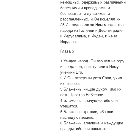
немощных, одержимых различными
болезнями и припадками, и
бесноватых, и лунатиков, и
расслабленных, и Он исцелял их.
25 И следовало за Ним множество
народа из Галилеи и Десятиградия,
и Иерусалима, и Иудеи, и из-за
Иордана.
Глава 5
1 Увидев народ, Он взошел на гору;
и, когда сел, приступили к Нему
ученики Его.
2 И Он, отверзши уста Свои, учил
их, говоря:
3 Блаженны нищие духом, ибо их
есть Царство Небесное.
4 Блаженны плачущие, ибо они
утешатся.
5 Блаженны кроткие, ибо они
наследуют землю.
6 Блаженны алчущие и жаждущие
правды, ибо они насытятся.