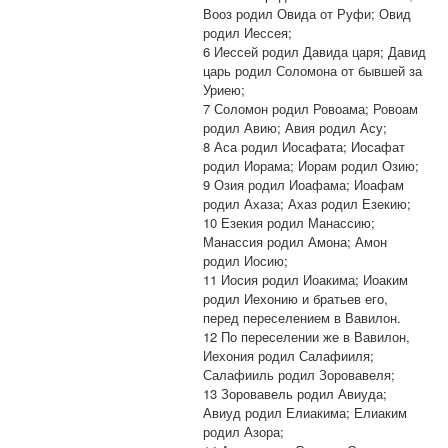
Вооз родил Овида от Руфи; Овид
родил Иессея;
6 Иессей родил Давида царя; Давид
царь родил Соломона от бывшей за
Уриею;
7 Соломон родил Ровоама; Ровоам
родил Авию; Авия родил Асу;
8 Аса родил Иосафата; Иосафат
родил Иорама; Иорам родил Озию;
9 Озия родил Иоафама; Иоафам
родил Ахаза; Ахаз родил Езекию;
10 Езекия родил Манассию;
Манассия родил Амона; Амон
родил Иосию;
11 Иосия родил Иоакима; Иоаким
родил Иехонию и братьев его,
перед переселением в Вавилон.
12 По переселении же в Вавилон,
Иехония родил Салафииля;
Салафииль родил Зоровавеля;
13 Зоровавель родил Авиуда;
Авиуд родил Елиакима; Елиаким
родил Азора;