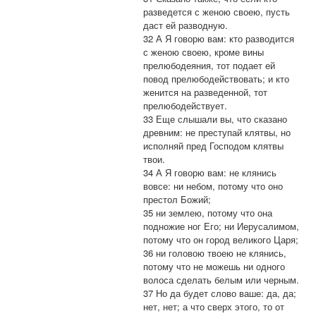
разведется с женою своею, пусть
даст ей разводную.
32 А Я говорю вам: кто разводится
с женою своею, кроме вины
прелюбодеяния, тот подает ей
повод прелюбодействовать; и кто
женится на разведенной, тот
прелюбодействует.
33 Еще слышали вы, что сказано
древним: не преступай клятвы, но
исполняй пред Господом клятвы
твои.
34 А Я говорю вам: не клянись
вовсе: ни небом, потому что оно
престол Божий;
35 ни землею, потому что она
подножие ног Его; ни Иерусалимом,
потому что он город великого Царя;
36 ни головою твоею не клянись,
потому что не можешь ни одного
волоса сделать белым или черным.
37 Но да будет слово ваше: да, да;
нет, нет; а что сверх этого, то от