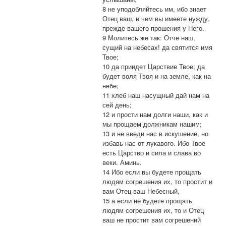
8 не уподобляйтесь им, ибо знает
Отец ваш, в чем вы имеете нужду,
прежде вашего прошения у Него.
9 Молитесь же так: Отче наш,
сущий на небесах! да святится имя
Твое;
10 да приидет Царствие Твое; да
будет воля Твоя и на земле, как на
небе;
11 хлеб наш насущный дай нам на
сей день;
12 и прости нам долги наши, как и
мы прощаем должникам нашим;
13 и не введи нас в искушение, но
избавь нас от лукавого. Ибо Твое
есть Царство и сила и слава во
веки. Аминь.
14 Ибо если вы будете прощать
людям согрешения их, то простит и
вам Отец ваш Небесный,
15 а если не будете прощать
людям согрешения их, то и Отец
ваш не простит вам согрешений