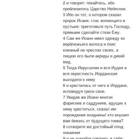
2 и говорит: покайтесь, ибо
приблизилось Царство Небесное.
3 Ибо он тот, о котором сказал
пророк Исаия: глас вопиющего в
пустыне: приготовьте путь Господу,
прямыми сделайте стези Ему.
4 Сам же Иоанн имел одежду из
верблюжьего волоса и пояс
кожаный на чреслах своих, а
пищею его были акриды и дикий
мед.
5 Тогда Иерусалим и вся Иудея и
вся окрестность Иорданская
выходили к нему
6 и крестились от него в Иордане,
исповедуя грехи свои.
7 Увидев же Иоанн многих
фарисеев и саддукеев, идущих к
нему креститься, сказал им:
порождения ехиднины! кто внушил
вам бежать от будущего гнева?
8 сотворите же достойный плод
покаяния
9 и не думайте говорить в себе: