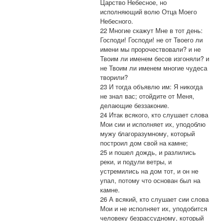
Царство Небесное, но
исполняющий волю Отца Моего
Небесного.
22 Многие скажут Мне в тот день:
Господи! Господи! не от Твоего ли
имени мы пророчествовали? и не
Твоим ли именем бесов изгоняли? и
не Твоим ли именем многие чудеса
творили?
23 И тогда объявлю им: Я никогда
не знал вас; отойдите от Меня,
делающие беззаконие.
24 Итак всякого, кто слушает слова
Мои сии и исполняет их, уподоблю
мужу благоразумному, который
построил дом свой на камне;
25 и пошел дождь, и разлились
реки, и подули ветры, и
устремились на дом тот, и он не
упал, потому что основан был на
камне.
26 А всякий, кто слушает сии слова
Мои и не исполняет их, уподобится
человеку безрассудному, который