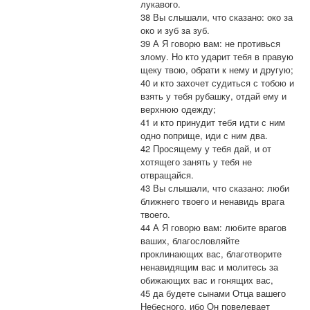
лукавого.
38 Вы слышали, что сказано: око за
око и зуб за зуб.
39 А Я говорю вам: не противься
злому. Но кто ударит тебя в правую
щеку твою, обрати к нему и другую;
40 и кто захочет судиться с тобою и
взять у тебя рубашку, отдай ему и
верхнюю одежду;
41 и кто принудит тебя идти с ним
одно поприще, иди с ним два.
42 Просящему у тебя дай, и от
хотящего занять у тебя не
отвращайся.
43 Вы слышали, что сказано: люби
ближнего твоего и ненавидь врага
твоего.
44 А Я говорю вам: любите врагов
ваших, благословляйте
проклинающих вас, благотворите
ненавидящим вас и молитесь за
обижающих вас и гонящих вас,
45 да будете сынами Отца вашего
Небесного, ибо Он повелевает