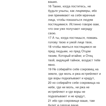
ваших.
16 Также, когда поститесь, не
будьте унылы, как лицемеры, ибо
они принимают на себя мрачные
лица, чтобы показаться людям
постящимися. Истинно говорю вам,
что они уже получают награду
свою.
17 А ты, когда постишься, помажь
голову твою и умой лице твое,
18 чтобы явиться постящимся не
пред людьми, но пред Отцом
твоим, Который втайне; и Отец
твой, видящий тайное, воздаст тебе
явно.
19 Не собирайте себе сокровищ на
земле, где моль и ржа истребляют и
где воры подкапывают и крадут,
20 но собирайте себе сокровища на
небе, где ни моль, ни ржа не
истребляют и где воры не
подкапывают и не крадут,
21 ибо где сокровище ваше, там
будет и сердце ваше.