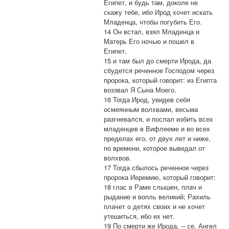
Египет, и будь там, доколе не
скажу тебе, ибо Ирод хочет искать
Младенца, чтобы погубить Его.
14 Он встал, взял Младенца и
Матерь Его ночью и пошел в
Египет,
15 и там был до смерти Ирода, да
сбудется реченное Господом через
пророка, который говорит: из Египта
воззвал Я Сына Моего.
16 Тогда Ирод, увидев себя
осмеянным волхвами, весьма
разгневался, и послал избить всех
младенцев в Вифлееме и во всех
пределах его, от двух лет и ниже,
по времени, которое выведал от
волхвов.
17 Тогда сбылось реченное через
пророка Иеремию, который говорит:
18 глас в Раме слышен, плач и
рыдание и вопль великий; Рахиль
плачет о детях своих и не хочет
утешиться, ибо их нет.
19 По смерти же Ирода, -- се, Ангел