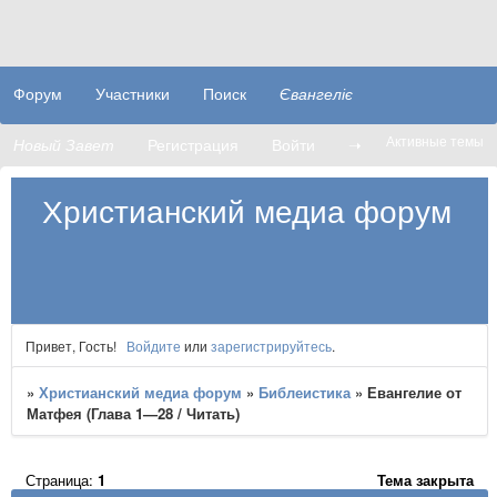
Форум
Участники
Поиск
Євангеліє
Активные темы
Новый Завет
Регистрация
Войти
➝
Христианский медиа форум
Привет, Гость!
Войдите
или
зарегистрируйтесь
.
»
Христианский медиа форум
»
Библеистика
»
Евангелие от
Матфея (Глава 1—28 / Читать)
Страница:
1
Тема закрыта