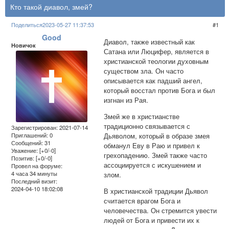
Кто такой диавол, змей?
Поделиться
2023-05-27 11:37:53
1
Good
Диавол, также известный как
Новичок
Сатана или Люцифер, является в
христианской теологии духовным
существом зла. Он часто
описывается как падший ангел,
который восстал против Бога и был
изгнан из Рая.
Змей же в христианстве
традиционно связывается с
Зарегистрирован
: 2021-07-14
Дьяволом, который в образе змея
Приглашений:
0
Сообщений:
31
обманул Еву в Раю и привел к
Уважение:
[+0/-0]
грехопадению. Змей также часто
Позитив:
[+0/-0]
ассоциируется с искушением и
Провел на форуме:
4 часа 34 минуты
злом.
Последний визит:
2024-04-10 18:02:08
В христианской традиции Дьявол
считается врагом Бога и
человечества. Он стремится увести
людей от Бога и привести их к