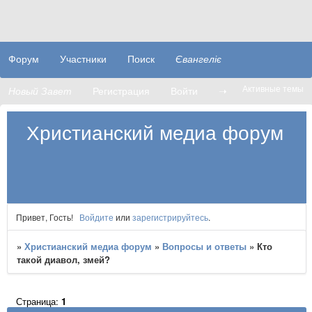
Форум
Участники
Поиск
Євангеліє
Активные темы
Новый Завет
Регистрация
Войти
➝
Христианский медиа форум
Привет, Гость!
Войдите
или
зарегистрируйтесь
.
»
Христианский медиа форум
»
Вопросы и ответы
»
Кто
такой диавол, змей?
Страница:
1