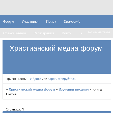
Форум
Участники
Поиск
Євангеліє
Активные темы
Новый Завет
Регистрация
Войти
➝
Христианский медиа форум
Привет, Гость!
Войдите
или
зарегистрируйтесь
.
»
Христианский медиа форум
»
Изучения писания
»
Книга
Бытия
Страница:
1