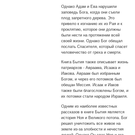
Однако Адам и Ева нарушили
заповедь Бога, когда они съели
плод запретного дерева. Это
привело к изгнанию их из Рая и к
проклятию, которое они должны
были нести на протяжении всей
своей жизни. Однако Бог обещал
послать Спасителя, который спасет
человечество от греха и смерти.
Книга Бытия также описывает жизнь
патриархов - Авраама, Исаака и
Иакова. Авраам был избранным
Богом, и через его потомков был
обещан Мессия. Исаак и Иаков
также были благословлены Богом, и
их потомки стали народом Израиля.
Одним из наиболее известных
рассказов в книге Бытия является
история Ноя и Великого потопа. Бог
решил уничтожить все живое на
земле из-за злобности и нечестия
людей. Однако Он спас Ноя и его