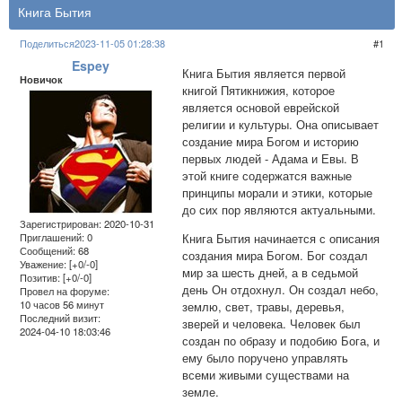
Книга Бытия
Поделиться
2023-11-05 01:28:38
1
Espey
Книга Бытия является первой
Новичок
книгой Пятикнижия, которое
является основой еврейской
религии и культуры. Она описывает
создание мира Богом и историю
первых людей - Адама и Евы. В
этой книге содержатся важные
принципы морали и этики, которые
до сих пор являются актуальными.
Зарегистрирован
: 2020-10-31
Книга Бытия начинается с описания
Приглашений:
0
Сообщений:
68
создания мира Богом. Бог создал
Уважение:
[+0/-0]
мир за шесть дней, а в седьмой
Позитив:
[+0/-0]
день Он отдохнул. Он создал небо,
Провел на форуме:
10 часов 56 минут
землю, свет, травы, деревья,
Последний визит:
зверей и человека. Человек был
2024-04-10 18:03:46
создан по образу и подобию Бога, и
ему было поручено управлять
всеми живыми существами на
земле.