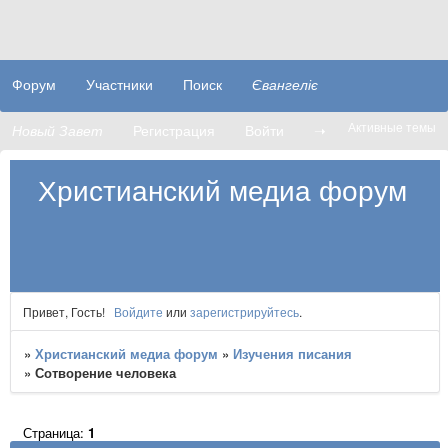
Форум
Участники
Поиск
Євангеліє
Активные темы
Новый Завет
Регистрация
Войти
➝
Христианский медиа форум
Привет, Гость!
Войдите
или
зарегистрируйтесь
.
»
Христианский медиа форум
»
Изучения писания
»
Сотворение человека
Страница:
1