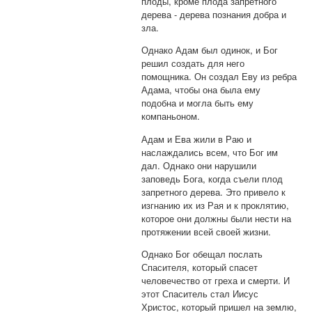
плоды, кроме плода запретного
дерева - дерева познания добра и
зла.
Однако Адам был одинок, и Бог
решил создать для него
помощника. Он создал Еву из ребра
Адама, чтобы она была ему
подобна и могла быть ему
компаньоном.
Адам и Ева жили в Раю и
наслаждались всем, что Бог им
дал. Однако они нарушили
заповедь Бога, когда съели плод
запретного дерева. Это привело к
изгнанию их из Рая и к проклятию,
которое они должны были нести на
протяжении всей своей жизни.
Однако Бог обещал послать
Спасителя, который спасет
человечество от греха и смерти. И
этот Спаситель стал Иисус
Христос, который пришел на землю,