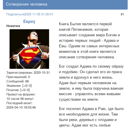
Сотворение человека
Поделиться
2023-11-05 01:30:41
1
Espey
Книга Бытия является первой
Новичок
книгой Пятикнижия, которая
описывает создание мира Богом и
историю первых людей - Адама и
Евы. Одним из самых интересных
моментов в этой книге является
описание сотворения человека.
Бог создал Адама по своему образу
и подобию. Он сделал его из праха
Зарегистрирован
: 2020-10-31
земли и вдохнул в него жизнь.
Приглашений:
0
Сообщений:
68
Адам был первым человеком на
Уважение:
[+0/-0]
земле, и ему была поручена важная
Позитив:
[+0/-0]
миссия - управлять всеми живыми
Провел на форуме:
10 часов 56 минут
существами на земле.
Последний визит:
2024-04-10 18:03:46
Бог поселил Адама в Раю, где было
все необходимое для жизни. Там
были реки, деревья с плодами и
цветы. Адам мог есть любые