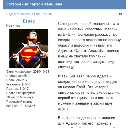
Сотворение первой женщины
Поделиться
2023-11-05 01:38:07
1
Espey
Сотворение первой женщины – это
Новичок
одна из самых известных историй
из Библии. Согласно рассказу, Бог
создал первого человека по своему
образу и подобию и назвал его
Адамом. Однако Адам был одинок
и ему не хватало компании,
поэтому Бог решил создать ему
спутницу.
Зарегистрирован
: 2020-10-31
И так, Бог взял ребро Адама и
Приглашений:
0
Сообщений:
68
создал из него женщину, которую
Уважение:
[+0/-0]
он назвал Евой. Эта история
Позитив:
[+0/-0]
символизирует не только создание
Провел на форуме:
10 часов 56 минут
первой женщины, но и важность
Последний визит:
мужчин и женщин в жизни друг
2024-04-10 18:03:46
друга.
Ева была создана как помощник
для Адама и как его партнер в