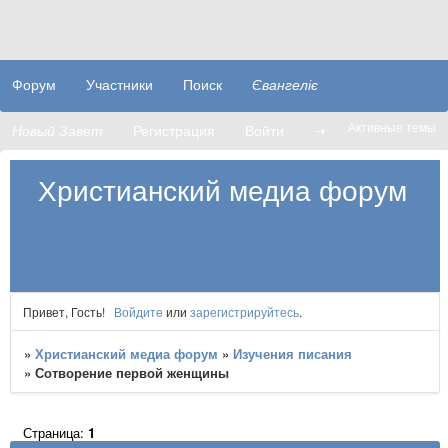
Форум
Участники
Поиск
Євангеліє
Активные темы
Новый Завет
Регистрация
Войти
➝
Христианский медиа форум
Привет, Гость!
Войдите
или
зарегистрируйтесь
.
»
Христианский медиа форум
»
Изучения писания
»
Сотворение первой женщины
Страница:
1