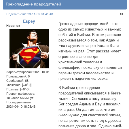
Грехопадение прародителей
Поделиться
2023-11-05 01:41:48
1
Espey
Грехопадение прародителей – это
Новичок
одно из самых известных и важных
событий в Библии. В этом рассказе
рассказывается о том, как Адам и
Ева нарушили запрет Бога и были
изгнаны из рая. Этот рассказ имеет
огромное значение для
христианской теологии и
философии, поскольку он является
Зарегистрирован
: 2020-10-31
первым грехом человечества и
Приглашений:
0
привел к падению человека.
Сообщений:
68
Уважение:
[+0/-0]
В Библии грехопадение
Позитив:
[+0/-0]
прародителей описывается в Книге
Провел на форуме:
10 часов 56 минут
Бытия. Согласно этому рассказу,
Последний визит:
Бог создал Адама и Еву и поселил
2024-04-10 18:03:46
их в раю. Он дал им все, что им
было нужно для счастливой жизни,
но запретил им есть плод с дерева
познания добра и зла. Однако змей-