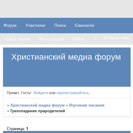
Форум
Участники
Поиск
Євангеліє
Активные темы
Новый Завет
Регистрация
Войти
➝
Христианский медиа форум
Привет, Гость!
Войдите
или
зарегистрируйтесь
.
»
Христианский медиа форум
»
Изучения писания
»
Грехопадение прародителей
Страница:
1