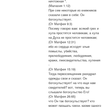
ничтожная ".
(Малахия 1:12)
При сем некоторые из книжников
сказали сами в себе: Он
богохульствует.
(От Матфея 9:3)
Посему говорю вам: всякий грех и
хула простятся человекам, а хула
на Духа не простится человекам;
(От Матфея 12:31)
ибо из сердца исходят злые
помыслы, убийства,
прелюбодеяния, любодеяния,
кражи, лжесвидетельства, хуления
-
(От Матфея 15:19)
Тогда первосвященник разодрал
одежды свои и сказал: Он
богохульствует! на что еще нам
свидетелей? вот, теперь вы
слышали богохульство Его!
(От Матфея 26:65)
что Он так богохульствует? кто
может прощать грехи, кроме одного