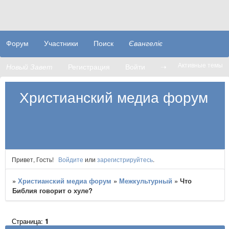
Форум
Участники
Поиск
Євангеліє
Активные темы
Новый Завет
Регистрация
Войти
➝
Христианский медиа форум
Привет, Гость!
Войдите
или
зарегистрируйтесь
.
»
Христианский медиа форум
»
Межкультурный
»
Что
Библия говорит о хуле?
Страница:
1