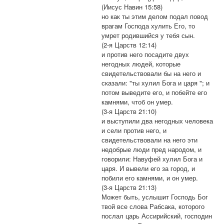
(Иисус Навин 15:58)
но как ты этим делом подал повод
врагам Господа хулить Его, то
умрет родившийся у тебя сын.
(2-я Царств 12:14)
и против него посадите двух
негодных людей, которые
свидетельствовали бы на него и
сказали: "ты хулил Бога и царя "; и
потом выведите его, и побейте его
камнями, чтоб он умер.
(3-я Царств 21:10)
и выступили два негодных человека
и сели против него, и
свидетельствовали на него эти
недобрые люди пред народом, и
говорили: Навуфей хулил Бога и
царя. И вывели его за город, и
побили его камнями, и он умер.
(3-я Царств 21:13)
Может быть, услышит Господь Бог
твой все слова Рабсака, которого
послал царь Ассирийский, господин