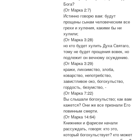
Бога?
(От Марка 2:7)
Истинно говорю вам: будут
прощены сынам человеческим все
грехи и хуления, какими бы ни
хулили;
(От Марка 3:28)
но кто будет хулить Духа Святаго,
тому не будет прощения вовек, но
подлежит он вечному осуждению.
(От Марка 3:29)
кражи, лихоимство, злоба,
коварство, непотребство,
завистливое око, богохульство,
гордость, безумство, -
(От Марка 7:22)
Вы слышали богохульство; как вам
кажется? Они же все признали Его
повинным смерти.
(От Марка 14:64)
Книжники и фарисеи начали
рассуждать, говоря: кто это,
который богохульствует? кто может