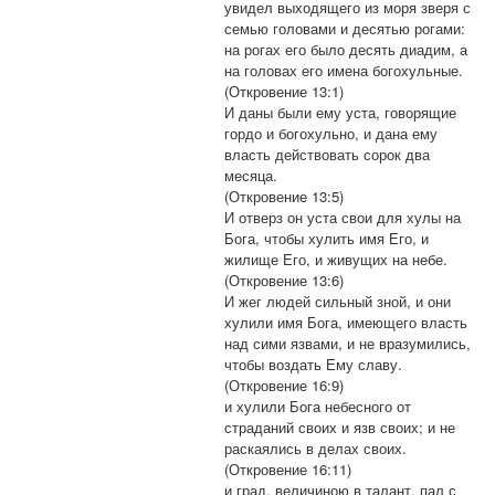
увидел выходящего из моря зверя с
семью головами и десятью рогами:
на рогах его было десять диадим, а
на головах его имена богохульные.
(Откровение 13:1)
И даны были ему уста, говорящие
гордо и богохульно, и дана ему
власть действовать сорок два
месяца.
(Откровение 13:5)
И отверз он уста свои для хулы на
Бога, чтобы хулить имя Его, и
жилище Его, и живущих на небе.
(Откровение 13:6)
И жег людей сильный зной, и они
хулили имя Бога, имеющего власть
над сими язвами, и не вразумились,
чтобы воздать Ему славу.
(Откровение 16:9)
и хулили Бога небесного от
страданий своих и язв своих; и не
раскаялись в делах своих.
(Откровение 16:11)
и град, величиною в талант, пал с