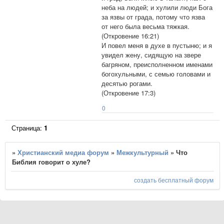
неба на людей; и хулили люди Бога
за язвы от града, потому что язва
от него была весьма тяжкая.
(Откровение 16:21)
И повел меня в духе в пустыню; и я
увидел жену, сидящую на звере
багряном, преисполненном именами
богохульными, с семью головами и
десятью рогами.
(Откровение 17:3)
0
Страница:
1
»
Христианский медиа форум
»
Межкультурный
»
Что
Библия говорит о хуле?
создать бесплатный форум