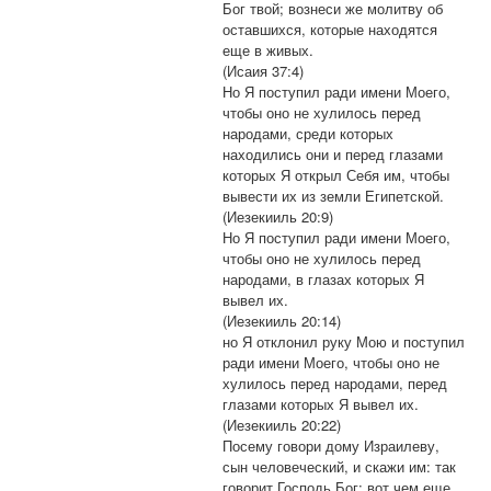
Бог твой; вознеси же молитву об
оставшихся, которые находятся
еще в живых.
(Исаия 37:4)
Но Я поступил ради имени Моего,
чтобы оно не хулилось перед
народами, среди которых
находились они и перед глазами
которых Я открыл Себя им, чтобы
вывести их из земли Египетской.
(Иезекииль 20:9)
Но Я поступил ради имени Моего,
чтобы оно не хулилось перед
народами, в глазах которых Я
вывел их.
(Иезекииль 20:14)
но Я отклонил руку Мою и поступил
ради имени Моего, чтобы оно не
хулилось перед народами, перед
глазами которых Я вывел их.
(Иезекииль 20:22)
Посему говори дому Израилеву,
сын человеческий, и скажи им: так
говорит Господь Бог: вот чем еще