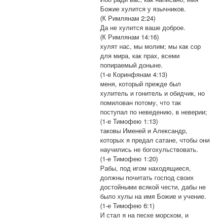
Божие хулится у язычников.
(К Римлянам 2:24)
Да не хулится ваше доброе.
(К Римлянам 14:16)
хулят нас, мы молим; мы как сор
для мира, как прах, всеми
попираемый доныне.
(1-е Коринфянам 4:13)
меня, который прежде был
хулитель и гонитель и обидчик, но
помилован потому, что так
поступал по неведению, в неверии;
(1-е Тимофею 1:13)
таковы Именей и Александр,
которых я предал сатане, чтобы они
научились не богохульствовать.
(1-е Тимофею 1:20)
Рабы, под игом находящиеся,
должны почитать господ своих
достойными всякой чести, дабы не
было хулы на имя Божие и учение.
(1-е Тимофею 6:1)
И стал я на песке морском, и