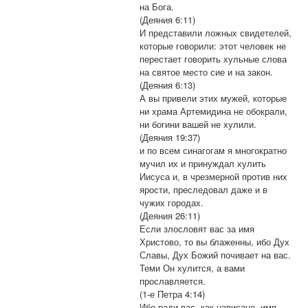
на Бога.
(Деяния 6:11)
И представили ложных свидетелей,
которые говорили: этот человек не
перестает говорить хульные слова
на святое место сие и на закон.
(Деяния 6:13)
А вы привели этих мужей, которые
ни храма Артемидина не обокрали,
ни богини вашей не хулили.
(Деяния 19:37)
и по всем синагогам я многократно
мучил их и принуждал хулить
Иисуса и, в чрезмерной против них
ярости, преследовал даже и в
чужих городах.
(Деяния 26:11)
Если злословят вас за имя
Христово, то вы блаженны, ибо Дух
Славы, Дух Божий почивает на вас.
Теми Он хулится, а вами
прославляется.
(1-е Петра 4:14)
Ибо ради вас, как написано, имя