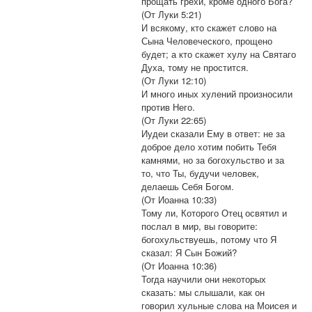
прощать грехи, кроме одного Бога?
(От Луки 5:21)
И всякому, кто скажет слово на
Сына Человеческого, прощено
будет; а кто скажет хулу на Святаго
Духа, тому не простится.
(От Луки 12:10)
И много иных хулений произносили
против Него.
(От Луки 22:65)
Иудеи сказали Ему в ответ: не за
доброе дело хотим побить Тебя
камнями, но за богохульство и за
то, что Ты, будучи человек,
делаешь Себя Богом.
(От Иоанна 10:33)
Тому ли, Которого Отец освятил и
послал в мир, вы говорите:
богохульствуешь, потому что Я
сказал: Я Сын Божий?
(От Иоанна 10:36)
Тогда научили они некоторых
сказать: мы слышали, как он
говорил хульные слова на Моисея и