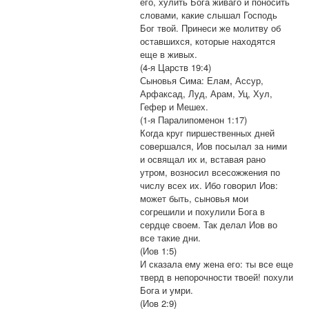
его, хулить Бога живаго и поносить
словами, какие слышал Господь
Бог твой. Принеси же молитву об
оставшихся, которые находятся
еще в живых.
(4-я Царств 19:4)
Сыновья Сима: Елам, Ассур,
Арфаксад, Луд, Арам, Уц, Хул,
Гефер и Мешех.
(1-я Паралипоменон 1:17)
Когда круг пиршественных дней
совершался, Иов посылал за ними
и освящал их и, вставая рано
утром, возносил всесожжения по
числу всех их. Ибо говорил Иов:
может быть, сыновья мои
согрешили и похулили Бога в
сердце своем. Так делал Иов во
все такие дни.
(Иов 1:5)
И сказала ему жена его: ты все еще
тверд в непорочности твоей! похули
Бога и умри.
(Иов 2:9)