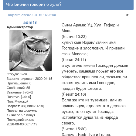
Что Библия говорит о хуле?
Поделиться
2020-04-16 16:23:00
1
adm1n
Сыны Арама: Уц, Хул, Гефер и
Администратор
Маш.
(Бытие 10:23)
хулил сын Израильтянки имя
Господне и злословил. И привели
его к Моисею;
(Левит 24:11)
и хулитель имени Господня должен
умереть, камнями побьет его все
Откуда:
Киев
общество: пришлец ли, туземец ли
Зарегистрирован
: 2020-04-15
станет хулить имя Господне,
Приглашений:
0
Сообщений:
55
предан будет смерти.
Уважение:
[+0/-0]
(Левит 24:16)
Позитив:
[+0/-0]
Если же кто из туземцев, или из
Пол:
Мужской
пришельцев, сделает что дерзкою
Возраст:
38
[1988-01-18]
Провел на форуме:
рукою, то он хулит Господа:
17 часов 57 минут
истребится душа та из народа
Последний визит:
своего,
2026-08-03 06:17:19
(Числа 15:30)
Халхул, Беф-Цур и Гедор,