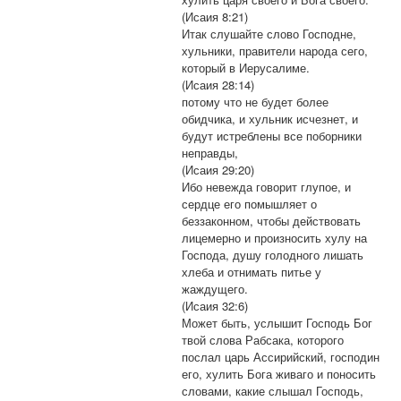
(Исаия 8:21)
Итак слушайте слово Господне,
хульники, правители народа сего,
который в Иерусалиме.
(Исаия 28:14)
потому что не будет более
обидчика, и хульник исчезнет, и
будут истреблены все поборники
неправды,
(Исаия 29:20)
Ибо невежда говорит глупое, и
сердце его помышляет о
беззаконном, чтобы действовать
лицемерно и произносить хулу на
Господа, душу голодного лишать
хлеба и отнимать питье у
жаждущего.
(Исаия 32:6)
Может быть, услышит Господь Бог
твой слова Рабсака, которого
послал царь Ассирийский, господин
его, хулить Бога живаго и поносить
словами, какие слышал Господь,