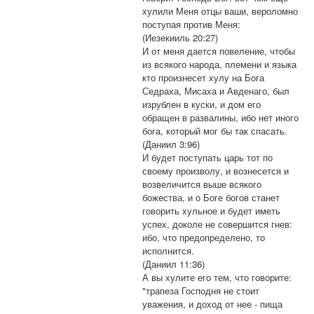
хулили Меня отцы ваши, вероломно
поступая против Меня:
(Иезекииль 20:27)
И от меня дается повеление, чтобы
из всякого народа, племени и языка
кто произнесет хулу на Бога
Седраха, Мисаха и Авденаго, был
изрублен в куски, и дом его
обращен в развалины, ибо нет иного
бога, который мог бы так спасать.
(Даниил 3:96)
И будет поступать царь тот по
своему произволу, и вознесется и
возвеличится выше всякого
божества, и о Боге богов станет
говорить хульное и будет иметь
успех, доколе не совершится гнев:
ибо, что предопределено, то
исполнится.
(Даниил 11:36)
А вы хулите его тем, что говорите:
"трапеза Господня не стоит
уважения, и доход от нее - пища