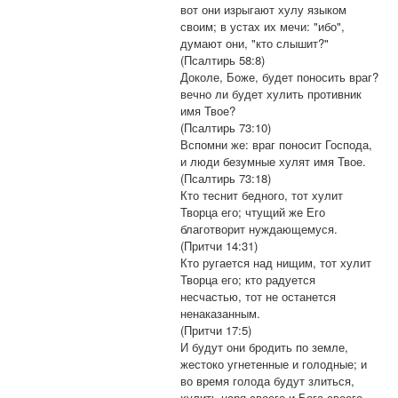
вот они изрыгают хулу языком
своим; в устах их мечи: "ибо",
думают они, "кто слышит?"
(Псалтирь 58:8)
Доколе, Боже, будет поносить враг?
вечно ли будет хулить противник
имя Твое?
(Псалтирь 73:10)
Вспомни же: враг поносит Господа,
и люди безумные хулят имя Твое.
(Псалтирь 73:18)
Кто теснит бедного, тот хулит
Творца его; чтущий же Его
благотворит нуждающемуся.
(Притчи 14:31)
Кто ругается над нищим, тот хулит
Творца его; кто радуется
несчастью, тот не останется
ненаказанным.
(Притчи 17:5)
И будут они бродить по земле,
жестоко угнетенные и голодные; и
во время голода будут злиться,
хулить царя своего и Бога своего.