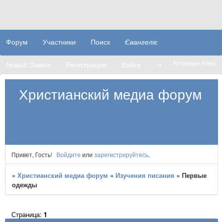
Форум
Участники
Поиск
Євангеліє
Активные темы
Новый Завет
Регистрация
Войти
➝
Христианский медиа форум
Привет, Гость!
Войдите
или
зарегистрируйтесь
.
»
Христианский медиа форум
»
Изучения писания
»
Первые
одежды
Страница:
1