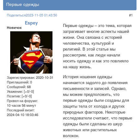
Первые одежды
Поделиться
2023-11-05 01:43:50
1
Espey
Первые одежды – это тема, которая
Новичок
затрагивает многие аспекты нашей
жизни. Она связана с историей
человечества, культурой и
религией. В этой статье мы
рассмотрим, как люди начали
носить одежду и как это повлияло
на нашу жизнь.
История ношения одежды
Зарегистрирован
: 2020-10-31
начинается задолго до появления
Приглашений:
0
Сообщений:
68
письменности и записей. Однако,
Уважение:
[+0/-0]
мы можем предположить, что
Позитив:
[+0/-0]
первые одежды были созданы для
Провел на форуме:
10 часов 56 минут
защиты тела от холода и других
Последний визит:
природных факторов. Некоторые
2024-04-10 18:03:46
исследователи считают, что первые
одежды были сделаны из шкур
животных или растительных
волокон.