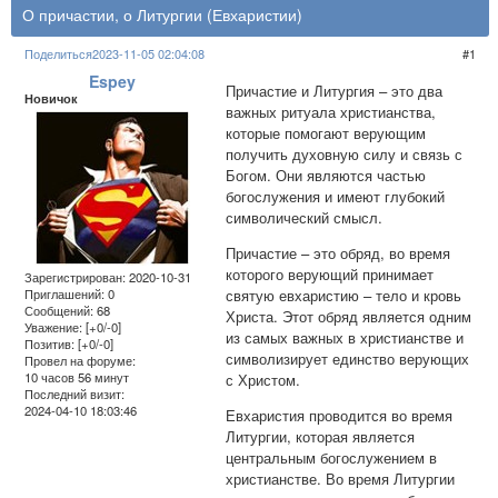
О причастии, о Литургии (Евхаристии)
Поделиться
2023-11-05 02:04:08
1
Espey
Причастие и Литургия – это два
Новичок
важных ритуала христианства,
которые помогают верующим
получить духовную силу и связь с
Богом. Они являются частью
богослужения и имеют глубокий
символический смысл.
Причастие – это обряд, во время
которого верующий принимает
Зарегистрирован
: 2020-10-31
святую евхаристию – тело и кровь
Приглашений:
0
Сообщений:
68
Христа. Этот обряд является одним
Уважение:
[+0/-0]
из самых важных в христианстве и
Позитив:
[+0/-0]
символизирует единство верующих
Провел на форуме:
10 часов 56 минут
с Христом.
Последний визит:
2024-04-10 18:03:46
Евхаристия проводится во время
Литургии, которая является
центральным богослужением в
христианстве. Во время Литургии