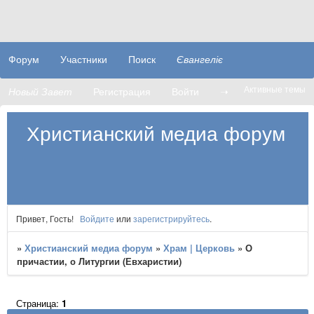
Форум
Участники
Поиск
Євангеліє
Активные темы
Новый Завет
Регистрация
Войти
➝
Христианский медиа форум
Привет, Гость!
Войдите
или
зарегистрируйтесь
.
»
Христианский медиа форум
»
Храм | Церковь
»
О
причастии, о Литургии (Евхаристии)
Страница:
1