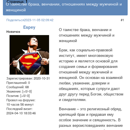
Страница:
1
О таинстве брака, венчании, отношениях между мужчиной и
женщиной
Поделиться
2023-11-05 02:09:42
1
Espey
О таинстве брака, венчании и
Новичок
отношениях между мужчиной и
женщиной
Брак, как социально-правовой
институт, имеет многовековую
историю и является основой для
создания семьи и формирования
отношений между мужчиной и
женщиной. Он основан на взаимной
Зарегистрирован
: 2020-10-31
любви, уважении, доверии и
Приглашений:
0
Сообщений:
68
обещаниях, которые супруги дают
Уважение:
[+0/-0]
друг другу перед Богом, обществом
Позитив:
[+0/-0]
и свидетелями.
Провел на форуме:
10 часов 56 минут
Венчание – это религиозный обряд,
Последний визит:
2024-04-10 18:03:46
крепящий брак и придавая ему
особое значение и священность. В
разных вероисповеданиях венчание