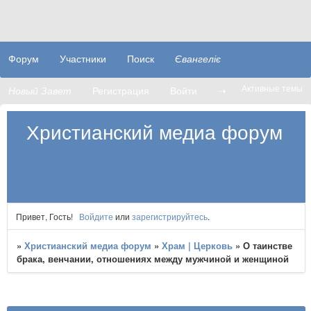
Форум
Участники
Поиск
Євангеліє
Активные темы
Новый Завет
Регистрация
Войти
➝
Христианский медиа форум
Привет, Гость!
Войдите
или
зарегистрируйтесь
.
»
Христианский медиа форум
»
Храм | Церковь
»
О таинстве
брака, венчании, отношениях между мужчиной и женщиной