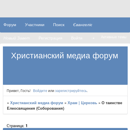
Форум
Участники
Поиск
Євангеліє
Активные темы
Новый Завет
Регистрация
Войти
➝
Христианский медиа форум
Привет, Гость!
Войдите
или
зарегистрируйтесь
.
»
Христианский медиа форум
»
Храм | Церковь
»
О таинстве
Елеосвящения (Соборования)
Страница:
1