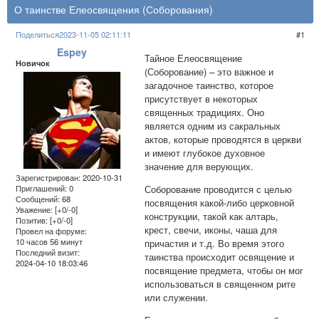
О таинстве Елеосвящения (Соборования)
Поделиться
2023-11-05 02:11:11
1
Espey
Тайное Елеосвящение
Новичок
(Соборование) – это важное и
загадочное таинство, которое
присутствует в некоторых
священных традициях. Оно
является одним из сакральных
актов, которые проводятся в церкви
и имеют глубокое духовное
значение для верующих.
Зарегистрирован
: 2020-10-31
Соборование проводится с целью
Приглашений:
0
Сообщений:
68
посвящения какой-либо церковной
Уважение:
[+0/-0]
конструкции, такой как алтарь,
Позитив:
[+0/-0]
крест, свечи, иконы, чаша для
Провел на форуме:
10 часов 56 минут
причастия и т.д. Во время этого
Последний визит:
таинства происходит освящение и
2024-04-10 18:03:46
посвящение предмета, чтобы он мог
использоваться в священном рите
или служении.