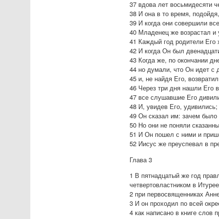
37 вдова лет восьмидесяти ч
38 И она в то время, подойд
39 И когда они совершили все
40 Младенец же возрастал и 
41 Каждый год родители Его 
42 И когда Он был двенадцат
43 Когда же, по окончании д
44 но думали, что Он идет с
45 и, не найдя Его, возврати
46 Через три дня нашли Его 
47 все слушавшие Его дивили
48 И, увидев Его, удивились;
49 Он сказал им: зачем было
50 Но они не поняли сказанн
51 И Он пошел с ними и приш
52 Иисус же преуспевал в пр
Глава 3
1 В пятнадцатый же год прав
четвертовластником в Итурее
2 при первосвященниках Анне
3 И он проходил по всей окр
4 как написано в книге слов 