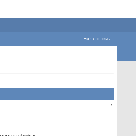
Активные темы
1
опочтенный Феофил,