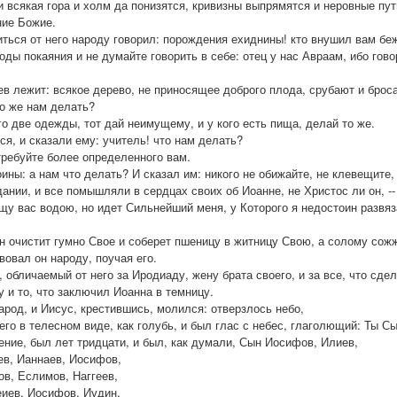
 и всякая гора и холм да понизятся, кривизны выпрямятся и неровные пу
ние Божие.
ться от него народу говорил: порождения ехиднины! кто внушил вам бе
ды покаяния и не думайте говорить в себе: отец у нас Авраам, ибо гово
ев лежит: всякое дерево, не приносящее доброго плода, срубают и броса
то же нам делать?
ого две одежды, тот дай неимущему, и у кого есть пища, делай то же.
ся, и сказали ему: учитель! что нам делать?
 требуйте более определенного вам.
оины: а нам что делать? И сказал им: никого не обижайте, не клевещите
ании, и все помышляли в сердцах своих об Иоанне, не Христос ли он, --
ещу вас водою, но идет Сильнейший меня, у Которого я недостоин развя
 Он очистит гумно Свое и соберет пшеницу в житницу Свою, а солому сож
вовал он народу, поучая его.
 обличаемый от него за Иродиаду, жену брата своего, и за все, что сде
у и то, что заключил Иоанна в темницу.
арод, и Иисус, крестившись, молился: отверзлось небо,
его в телесном виде, как голубь, и был глас с небес, глаголющий: Ты 
ение, был лет тридцати, и был, как думали, Сын Иосифов, Илиев,
ев, Ианнаев, Иосифов,
в, Еслимов, Наггеев,
иев, Иосифов, Иудин,