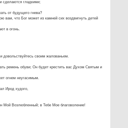
ти сделаются гладкими;
жать от будущего гнева?
рю вам, что Бог может из камней сих воздвигнуть детей
ют в огонь.
, и довольствуйтесь своим жалованьем.
зать ремень обуви; Он будет крестить вас Духом Святым и
жет огнем неугасимым.
лал Ирод худого,
Сын Мой Возлюбленный; в Тебе Мое благоволение!