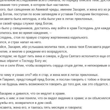
ование того учения, в котором был наставлен.
кого, был священник из Авиевой чреды, именем Захария, и жена его из 
д Богом, поступая по всем заповедям и уставам Господним беспорочно.
Елисавета была неплодна, и оба были уже в летах преклонных.
ке своей чреды служил пред Богом,
о было у священников, досталось ему войти в храм Господень для кажде
олилось вне во время каждения, --
осподень, стоя по правую сторону жертвенника кадильного.
ился, и страх напал на него.
ойся, Захария, ибо услышана молитва твоя, и жена твоя Елисавета роди
селие, и многие о рождении его возрадуются,
осподом; не будет пить вина и сикера, и Духа Святаго исполнится еще о
вых обратит к Господу Богу их;
ухе и силе Илии, чтобы возвратить сердца отцов детям, и непокоривым 
по чему я узнаю это? ибо я стар, и жена моя в летах преклонных.
 я Гавриил, предстоящий пред Богом, и послан говорить с тобою и благов
и не будешь иметь возможности говорить до того дня, как это сбудется, 
ахарию и дивился, что он медлит в храме.
рить к ним; и они поняли, что он видел видение в храме; и он объяснялс
ужбы его, возвратился в дом свой.
савета, жена его, и таилась пять месяцев и говорила: