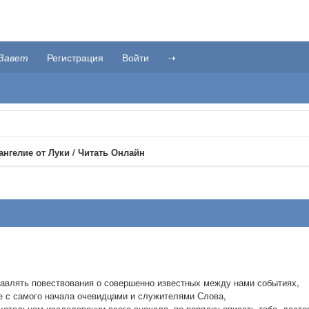
Завет
Регистрация
Войти
➝
ангелие от Луки / Читать Онлайн
тавлять повествования о совершенно известных между нами событиях,
е с самого начала очевидцами и служителями Слова,
тщательном исследовании всего сначала, по порядку описать тебе, дост