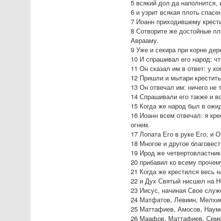
5 всякий дол да наполнится,
6 и узрит всякая плоть спасе
7 Иоанн приходившему крести
8 Сотворите же достойные пло
Аврааму.
9 Уже и секира при корне дер
10 И спрашивал его народ: ч
11 Он сказал им в ответ: у к
12 Пришли и мытари крестить
13 Он отвечал им: ничего не
14 Спрашивали его также и в
15 Когда же народ был в ожид
16 Иоанн всем отвечал: я кр
огнем.
17 Лопата Его в руке Его, и
18 Многое и другое благовест
19 Ирод же четвертовластник,
20 прибавил ко всему прочем
21 Когда же крестился весь н
22 и Дух Святый нисшел на Н
23 Иисус, начиная Свое служ
24 Матфатов, Левиин, Мелхи
25 Маттафиев, Амосов, Наумо
26 Маафов, Маттафиев, Семе