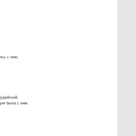
ись с нею.
Иудейской.
дня была с ним.