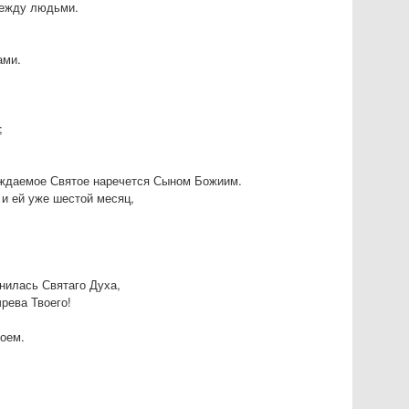
 между людьми.
ами.
;
рождаемое Святое наречется Сыном Божиим.
 и ей уже шестой месяц,
нилась Святаго Духа,
рева Твоего!
моем.