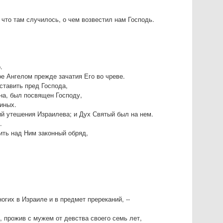
 что там случилось, о чем возвестил нам Господь.
.
е Ангелом прежде зачатия Его во чреве.
ставить пред Господа,
на, был посвящен Господу,
биных.
й утешения Израилева; и Дух Святый был на нем.
.
ить над Ним законный обряд,
огих в Израиле и в предмет пререканий, --
, прожив с мужем от девства своего семь лет,