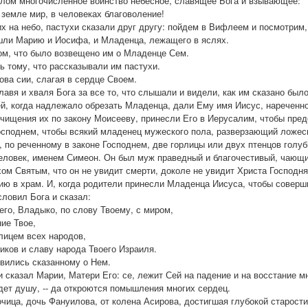
елом многочисленное воинство небесное, славящее Бога и взывающее:
 земле мир, в человеках благоволение!
их на небо, пастухи сказали друг другу: пойдем в Вифлеем и посмотрим,
ашли Марию и Иосифа, и Младенца, лежащего в яслях.
том, что было возвещено им о Младенце Сем.
 тому, что рассказывали им пастухи.
ова сии, слагая в сердце Своем.
лавя и хваля Бога за все то, что слышали и видели, как им сказано было
й, когда надлежало обрезать Младенца, дали Ему имя Иисус, нареченно
очищения их по закону Моисееву, принесли Его в Иерусалим, чтобы пред
Господнем, чтобы всякий младенец мужеского пола, разверзающий ложес
, по реченному в законе Господнем, две горлицы или двух птенцов голу
еловек, именем Симеон. Он был муж праведный и благочестивый, чающи
ом Святым, что он не увидит смерти, доколе не увидит Христа Господня
ию в храм. И, когда родители принесли Младенца Иисуса, чтобы соверш
ословил Бога и сказал:
его, Владыко, по слову Твоему, с миром,
ние Твое,
 лицем всех народов,
иков и славу народа Твоего Израиля.
вились сказанному о Нем.
 сказал Марии, Матери Его: се, лежит Сей на падение и на восстание мн
дет душу, -- да откроются помышления многих сердец.
очица, дочь Фануилова, от колена Асирова, достигшая глубокой старости