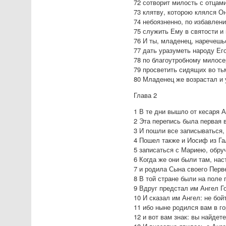
72 сотворит милость с отцам
73 клятву, которою клялся О
74 небоязненно, по избавлени
75 служить Ему в святости и
76 И ты, младенец, наречешь
77 дать уразуметь народу Ег
78 по благоутробному милосе
79 просветить сидящих во тьм
80 Младенец же возрастал и 
Глава 2
1 В те дни вышло от кесаря 
2 Эта перепись была первая 
3 И пошли все записываться,
4 Пошел также и Иосиф из Га
5 записаться с Мариею, обру
6 Когда же они были там, на
7 и родила Сына своего Перве
8 В той стране были на поле
9 Вдруг предстал им Ангел Г
10 И сказал им Ангел: не бо
11 ибо ныне родился вам в г
12 и вот вам знак: вы найде