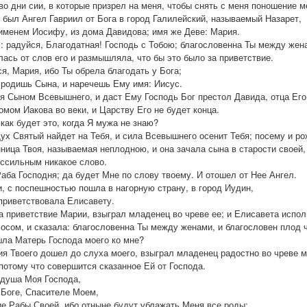
 во дни сии, в которые призрел на меня, чтобы снять с меня поношение
 был Ангел Гавриил от Бога в город Галилейский, называемый Назарет,
 именем Иосифу, из дома Давидова; имя же Деве: Мария.
ал: радуйся, Благодатная! Господь с Тобою; благословенна Ты между жен
лась от слов его и размышляла, что бы это было за приветствие.
ся, Мария, ибо Ты обрела благодать у Бога;
и родишь Сына, и наречешь Ему имя: Иисус.
ся Сыном Всевышнего, и даст Ему Господь Бог престол Давида, отца Его
омом Иакова во веки, и Царству Его не будет конца.
как будет это, когда Я мужа не знаю?
 Дух Святый найдет на Тебя, и сила Всевышнего осенит Тебя; посему и 
нница Твоя, называемая неплодною, и она зачала сына в старости своей,
ессильным никакое слово.
Раба Господня; да будет Мне по слову твоему. И отошел от Нее Ангел.
и, с поспешностью пошла в нагорную страну, в город Иудин,
 приветствовала Елисавету.
 приветствие Марии, взыграл младенец во чреве ее; и Елисавета испол
лосом, и сказала: благословенна Ты между женами, и благословен плод ч
ишла Матерь Господа моего ко мне?
вия Твоего дошел до слуха моего, взыграл младенец радостно во чреве 
потому что совершится сказанное Ей от Господа.
 душа Моя Господа,
 Боге, Спасителе Моем,
ие Рабы Своей, ибо отныне будут ублажать Меня все роды;