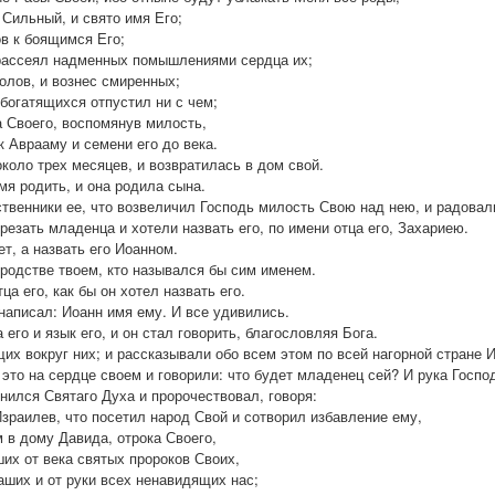
 Сильный, и свято имя Его;
ов к боящимся Его;
рассеял надменных помышлениями сердца их;
олов, и вознес смиренных;
 богатящихся отпустил ни с чем;
а Своего, воспомянув милость,
к Аврааму и семени его до века.
коло трех месяцев, и возвратилась в дом свой.
мя родить, и она родила сына.
твенники ее, что возвеличил Господь милость Свою над нею, и радовал
резать младенца и хотели назвать его, по имени отца его, Захариею.
ет, а назвать его Иоанном.
в родстве твоем, кто назывался бы сим именем.
ца его, как бы он хотел назвать его.
написал: Иоанн имя ему. И все удивились.
 его и язык его, и он стал говорить, благословляя Бога.
щих вокруг них; и рассказывали обо всем этом по всей нагорной стране 
то на сердце своем и говорили: что будет младенец сей? И рука Госпо
лнился Святаго Духа и пророчествовал, говоря:
Израилев, что посетил народ Свой и сотворил избавление ему,
м в дому Давида, отрока Своего,
ших от века святых пророков Своих,
наших и от руки всех ненавидящих нас;