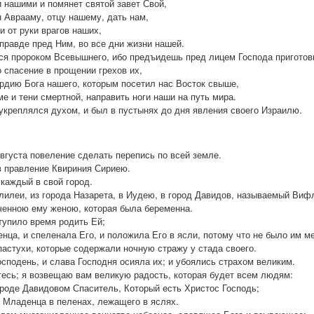
и нашими и помянет святой завет Свой,
н Аврааму, отцу нашему, дать нам,
и от руки врагов наших,
 правде пред Ним, во все дни жизни нашей.
ся пророком Всевышнего, ибо предъидешь пред лицем Господа приготов
о спасение в прощении грехов их,
рдию Бога нашего, которым посетил нас Восток свыше,
е и тени смертной, направить ноги наши на путь мира.
укреплялся духом, и был в пустынях до дня явления своего Израилю.
Августа повеление сделать перепись по всей земле.
в правление Квириния Сириею.
 каждый в свой город.
лилеи, из города Назарета, в Иудею, в город Давидов, называемый Вифл
ченною ему женою, которая была беременна.
ступило время родить Ей;
нца, и спеленала Его, и положила Его в ясли, потому что не было им ме
 пастухи, которые содержали ночную стражу у стада своего.
осподень, и слава Господня осияла их; и убоялись страхом великим.
йтесь; я возвещаю вам великую радость, которая будет всем людям:
ороде Давидовом Спаситель, Который есть Христос Господь;
те Младенца в пеленах, лежащего в яслях.