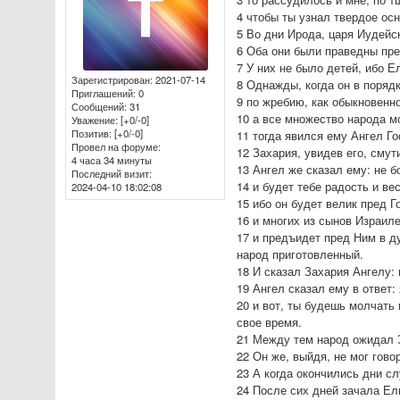
4 чтобы ты узнал твердое осн
5 Во дни Ирода, царя Иудейс
6 Оба они были праведны пре
7 У них не было детей, ибо 
Зарегистрирован
: 2021-07-14
8 Однажды, когда он в поряд
Приглашений:
0
9 по жребию, как обыкновенн
Сообщений:
31
10 а все множество народа м
Уважение:
[+0/-0]
Позитив:
[+0/-0]
11 тогда явился ему Ангел Г
Провел на форуме:
12 Захария, увидев его, смут
4 часа 34 минуты
13 Ангел же сказал ему: не б
Последний визит:
14 и будет тебе радость и ве
2024-04-10 18:02:08
15 ибо он будет велик пред Г
16 и многих из сынов Израиле
17 и предъидет пред Ним в д
народ приготовленный.
18 И сказал Захария Ангелу: 
19 Ангел сказал ему в ответ:
20 и вот, ты будешь молчать 
свое время.
21 Между тем народ ожидал З
22 Он же, выйдя, не мог гово
23 А когда окончились дни сл
24 После сих дней зачала Ели