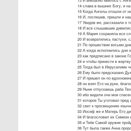
13 И внезапно явилось с Анг
14 слава в вышних Богу, и на
15 Когда Ангелы отошли от н
16 И, поспешив, пришли и н
17 Увидев же, рассказали о 
18 И все слышавшие дивились
19 А Мария сохраняла все сл
20 И возвратились пастухи, с
21 По прошествии восьми дне
22 А когда исполнились дни 
23 как предписано в законе 
24 и чтобы принести в жертву
25 Тогда был в Иерусалиме ч
26 Ему было предсказано Дух
27 И пришел он по вдохновен
28 он взял Его на руки, благ
29 Ныне отпускаешь раба Тво
30 ибо видели очи мои спасе
31 которое Ты уготовал пред
32 свет к просвещению язычн
33 Иосиф же и Матерь Его ди
34 И благословил их Симеон и
35 и Тебе Самой оружие прой
36 Тут была также Анна прор