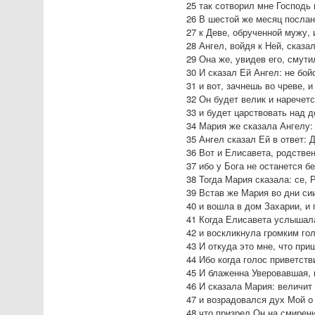
25 так сотворил мне Господь
26 В шестой же месяц послан
27 к Деве, обрученной мужу,
28 Ангел, войдя к Ней, сказ
29 Она же, увидев его, смути
30 И сказал Ей Ангел: не бой
31 и вот, зачнешь во чреве, 
32 Он будет велик и наречет
33 и будет царствовать над д
34 Мария же сказала Ангелу: 
35 Ангел сказал Ей в ответ:
36 Вот и Елисавета, родстве
37 ибо у Бога не останется б
38 Тогда Мария сказала: се, 
39 Встав же Мария во дни си
40 и вошла в дом Захарии, и
41 Когда Елисавета услышала
42 и воскликнула громким го
43 И откуда это мне, что пр
44 Ибо когда голос приветст
45 И блаженна Уверовавшая, 
46 И сказала Мария: величит
47 и возрадовался дух Мой о
48 что призрел Он на смирен