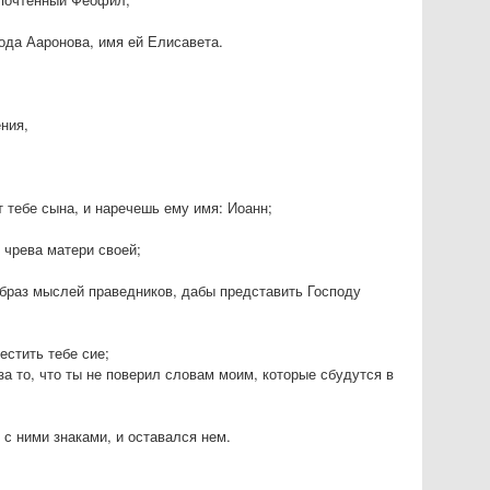
рода Ааронова, имя ей Елисавета.
ния,
т тебе сына, и наречешь ему имя: Иоанн;
т чрева матери своей;
образ мыслей праведников, дабы представить Господу
естить тебе сие;
за то, что ты не поверил словам моим, которые сбудутся в
я с ними знаками, и оставался нем.