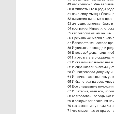
49 что сотворил Мне величие
50 и милость Его в роды род
51 явил силу мышцы Своей; 
52 низложил сильных с прест
53 алчущих исполнил благ, и
54 воспринял Израиля, отрок
55 как говорил отцам нашим, 
56 Пребыла же Мария с нею о
57 Елисавете же настало вре
58 И услышали соседи и родс
59 В восьмой день пришли об
60 На это мать его сказала: н
61 И сказали ей: никого нет 
62 И спрашивали знаками у от
63 Он потребовал дощечку и 
64 И тотчас разрешились уста
65 И был страх на всех живу
66 Все слышавшие положили э
67 И Захария, отец его, испо
68 благословен Господь Бог 
69 и воздвиг рог спасения на
70 как возвестил устами быв
71 что спасет нас от врагов 