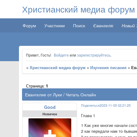
Христианский медиа форум
Форум
Участники
Поиск
Євангеліє
Новый 
Привет, Гость!
Войдите
или
зарегистрируйтесь
.
»
Христианский медиа форум
»
Изучения писания
»
Ев
Страница:
1
Евангелие от Луки / Читать Онлайн
Поделиться
2023-11-05 02:21:25
Good
Новичок
Глава 1
1 Как уже многие начали сос
2 как передали нам то бывши
3 то рассудилось и мне, по 