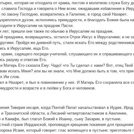
етырех, которая не отходила от храма, постом и молитвою служа Богу де
я, славила Господа и говорила о Нем всем, ожидавшим избавления в Иер
 по закону Господню, возвратились в Галилею, в город свой Назарет.
укреплялся духом, исполняясь премудрости, и благодать Божия была н
ходили в Иерусалим на праздник Пасхи.
и лет, пришли они также по обычаю в Иерусалим на праздник.
ней праздника, возвращались, остался Отрок Иисус в Иерусалиме; и не з
 другими. Пройдя же дневной путь, стали искать Его между родственник
лись в Иерусалим, ища Его.
в храме, сидящего посреди учителей, слушающего их и спрашивающего 
сь разуму и ответам Его.
 и Матерь Его сказала Ему: Чадо! что Ты сделал с нами? Вот, отец Твой
 вам искать Меня? или вы не знали, что Мне должно быть в том, что п
ых Им слов.
ел в Назарет; и был в повиновении у них. И Матерь Его сохраняла все с
емудрости и возрасте и в любви у Бога и человеков.
ления Тиверия кесаря, когда Понтий Пилат начальствовал в Иудее, Ирод
 и Трахонитской области, а Лисаний четвертовластником в Авилинее,
 и Каиафе, был глагол Божий к Иоанну, сыну Захарии, в пустыне.
естной стране Иорданской, проповедуя крещение покаяния для прощения 
пророка Исаии, который говорит: глас вопиющего в пустыне: приготовьте