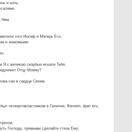
нь и ночь.
усалиме.
а Нем.
аметили того Иосиф и Матерь Его,
ами и знакомыми
их;
 и Я с великою скорбью искали Тебя.
ринадлежит Отцу Моему?
лова сии в сердце Своем.
 был четвертовластником в Галилее, Филипп, брат его,
грехов,
 путь Господу, прямыми сделайте стези Ему;