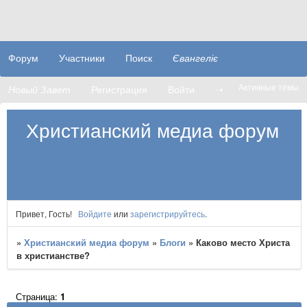
Форум
Участники
Поиск
Євангеліє
Активные темы
Новый Завет
Регистрация
Войти
➝
Христианский медиа форум
Привет, Гость!
Войдите
или
зарегистрируйтесь
.
»
Христианский медиа форум
»
Блоги
»
Каково место Христа
в христианстве?
Страница:
1