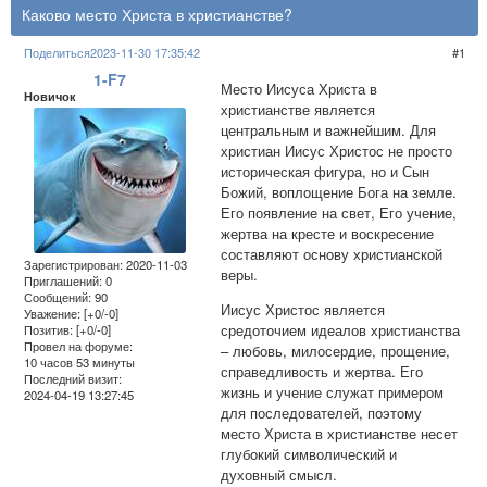
Каково место Христа в христианстве?
Поделиться
2023-11-30 17:35:42
1
1-F7
Место Иисуса Христа в
Новичок
христианстве является
центральным и важнейшим. Для
христиан Иисус Христос не просто
историческая фигура, но и Сын
Божий, воплощение Бога на земле.
Его появление на свет, Его учение,
жертва на кресте и воскресение
составляют основу христианской
Зарегистрирован
: 2020-11-03
веры.
Приглашений:
0
Сообщений:
90
Иисус Христос является
Уважение:
[+0/-0]
средоточием идеалов христианства
Позитив:
[+0/-0]
Провел на форуме:
– любовь, милосердие, прощение,
10 часов 53 минуты
справедливость и жертва. Его
Последний визит:
жизнь и учение служат примером
2024-04-19 13:27:45
для последователей, поэтому
место Христа в христианстве несет
глубокий символический и
духовный смысл.