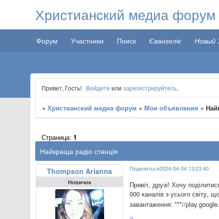
Христианский медиа форум
Форум
Участники
Поиск
Євангеліє
Новый 
Привет, Гость!
Войдите
или
зарегистрируйтесь
.
»
Христианский медиа форум
»
Мои объявления
»
Най
Страница:
1
Найкраща радіо станція
Поделиться
2024-04-04 13:23:40
Thompson Arianna
Новичок
Привіт, друзі! Хочу поділитис
000 каналів з усього світу, 
завантаження: ***//play.google
0