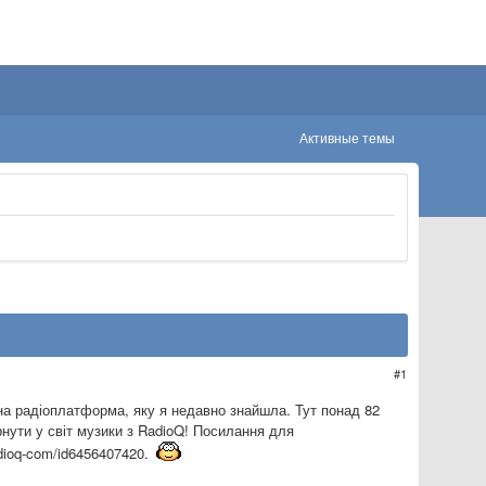
Активные темы
1
ижна радіоплатформа, яку я недавно знайшла. Тут понад 82
рнути у світ музики з RadioQ! Посилання для
radioq-com/id6456407420.