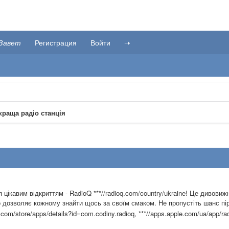
Завет
Регистрация
Войти
➝
краща радіо станція
я цікавим відкриттям - RadioQ ***//radioq.com/country/ukraine! Це дивов
що дозволяє кожному знайти щось за своїм смаком. Не пропустіть шанс пі
.com/store/apps/details?id=com.codiny.radioq, ***//apps.apple.com/ua/app/