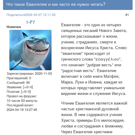
Что такое Евангелие и как часто ее нужно читать?
Поделиться
2024-04-07 12:11:03
1
1-F7
Евангелие - это одно из четырех
Новичок
священных писаний Нового Завета,
которое рассказывает о жизни,
учении, страданиях, смерти и
воскресении Иисуса Христа. Слово
"евангелие" происходит от
греческого слова "εὐαγγέλιον",
что означает "добрая весть" или
"радостная весть". Евангелие
Зарегистрирован
: 2020-11-03
включает в себя книги Матфея,
Приглашений:
0
Марка, Луки и Иоанна, каждая из
Сообщений:
90
Уважение:
[+0/-0]
которых представляет уникальное
Позитив:
[+0/-0]
видение жизни и служения Иисуса.
Провел на форуме:
10 часов 53 минуты
Чтение Евангелия является важной
Последний визит:
частью христианской духовной
2024-04-19 13:27:45
жизни. В нем содержатся учения
Христа, примеры Его милосердия,
любви и сострадания к ближнему.
Через Евангелие христиане