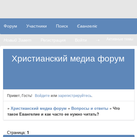
Форум
Участники
Поиск
Євангеліє
Активные темы
Новый Завет
Регистрация
Войти
➝
Христианский медиа форум
Привет, Гость!
Войдите
или
зарегистрируйтесь
.
»
Христианский медиа форум
»
Вопросы и ответы
»
Что
такое Евангелие и как часто ее нужно читать?
Страница:
1