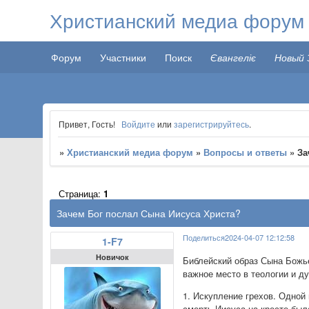
Христианский медиа форум
Форум
Участники
Поиск
Євангеліє
Новый 
Привет, Гость!
Войдите
или
зарегистрируйтесь
.
»
Христианский медиа форум
»
Вопросы и ответы
»
За
Страница:
1
Зачем Бог послал Сына Иисуса Христа?
Поделиться
2024-04-07 12:12:58
1-F7
Новичок
Библейский образ Сына Божье
важное место в теологии и д
1. Искупление грехов. Одной
смерть Иисуса на кресте была