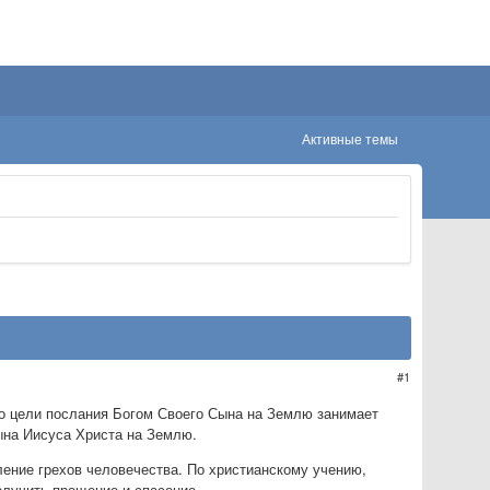
Активные темы
1
с о цели послания Богом Своего Сына на Землю занимает
Сына Иисуса Христа на Землю.
ление грехов человечества. По христианскому учению,
получить прощение и спасение.