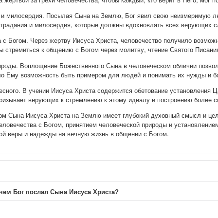
 и милосердия. Посылая Сына на Землю, Бог явил свою неизмеримую лю
традания и милосердия, которые должны вдохновлять всех верующих с
 с Богом. Через жертву Иисуса Христа, человечество получило возможн
 стремиться к общению с Богом через молитву, чтение Святого Писани
ироды. Воплощение Божественного Сына в человеческом обличии позвол
ло Ему возможность быть примером для людей и понимать их нужды и б
есного. В учении Иисуса Христа содержится обетование установления Ц
призывает верующих к стремлению к этому идеалу и построению более с
ом Сына Иисуса Христа на Землю имеет глубокий духовный смысл и цел
ловечества с Богом, принятием человеческой природы и установлением
ой веры и надежды на вечную жизнь в общении с Богом.
чем Бог послал Сына Иисуса Христа?