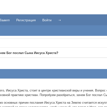
Завет
Регистрация
Войти
➝
чем Бог послал Сына Иисуса Христа?
го, Иисуса Христа, стоит в центре христианской веры и учения. Вопро
уховной практике христиан. Попробуем разобраться, зачем Бог послал 
 из основных причин послания Иисуса Христа на Землю считается искуп
 жертвой за грехи человечества, чтобы каждый, кто верит в Него, мог 