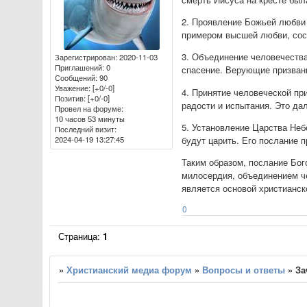
2. Проявление Божьей любви
примером высшей любви, сос
3. Объединение человечества
Зарегистрирован
: 2020-11-03
Приглашений:
0
спасение. Верующие призваны
Сообщений:
90
Уважение:
[+0/-0]
4. Принятие человеческой пр
Позитив:
[+0/-0]
радости и испытания. Это да
Провел на форуме:
10 часов 53 минуты
5. Установление Царства Неб
Последний визит:
2024-04-19 13:27:45
будут царить. Его послание 
Таким образом, послание Бог
милосердия, объединением че
является основой христианск
0
Страница:
1
»
Христианский медиа форум
»
Вопросы и ответы
»
За