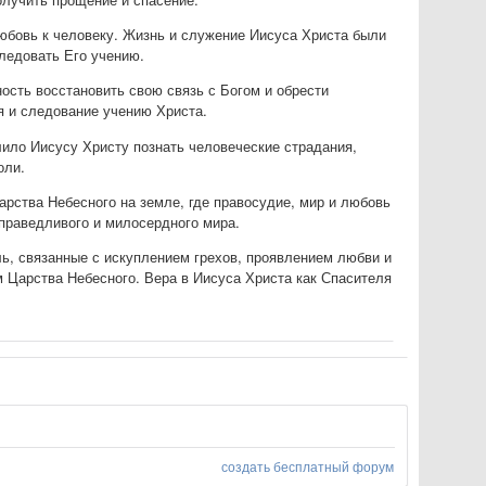
бовь к человеку. Жизнь и служение Иисуса Христа были
ледовать Его учению.
ость восстановить свою связь с Богом и обрести
я и следование учению Христа.
ило Иисусу Христу познать человеческие страдания,
оли.
арства Небесного на земле, где правосудие, мир и любовь
праведливого и милосердного мира.
ь, связанные с искуплением грехов, проявлением любви и
 Царства Небесного. Вера в Иисуса Христа как Спасителя
создать бесплатный форум