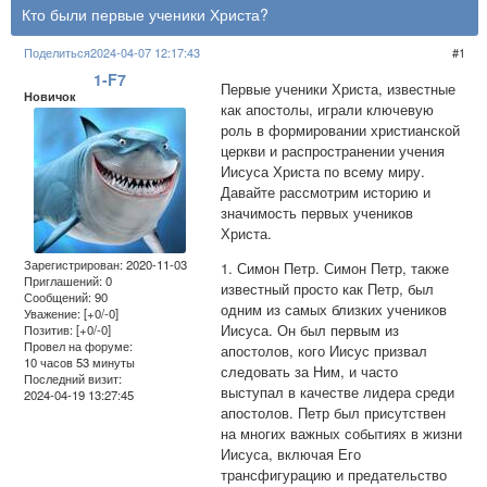
Кто были первые ученики Христа?
Поделиться
2024-04-07 12:17:43
1
1-F7
Первые ученики Христа, известные
Новичок
как апостолы, играли ключевую
роль в формировании христианской
церкви и распространении учения
Иисуса Христа по всему миру.
Давайте рассмотрим историю и
значимость первых учеников
Христа.
Зарегистрирован
: 2020-11-03
1. Симон Петр. Симон Петр, также
Приглашений:
0
известный просто как Петр, был
Сообщений:
90
одним из самых близких учеников
Уважение:
[+0/-0]
Иисуса. Он был первым из
Позитив:
[+0/-0]
Провел на форуме:
апостолов, кого Иисус призвал
10 часов 53 минуты
следовать за Ним, и часто
Последний визит:
выступал в качестве лидера среди
2024-04-19 13:27:45
апостолов. Петр был присутствен
на многих важных событиях в жизни
Иисуса, включая Его
трансфигурацию и предательство