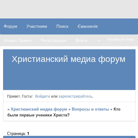
Форум
Участники
Поиск
Євангеліє
Активные темы
Новый Завет
Регистрация
Войти
➝
Христианский медиа форум
Привет, Гость!
Войдите
или
зарегистрируйтесь
.
»
Христианский медиа форум
»
Вопросы и ответы
»
Кто
были первые ученики Христа?
Страница:
1