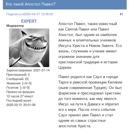
Кто такой Апостол Павел?
Поделиться
2024-04-07 12:45:05
1
EXPERT
Апостол Павел, также известный
Модератор
как Святой Павел или Павел
Апостол, был одним из наиболее
важных и влиятельных учеников
Иисуса Христа в Новом Завете. Его
жизнь, служение и учение имеют
огромное значение для
христианской традиции и истории
Церкви.
Зарегистрирован
: 2021-07-14
Приглашений:
0
Павел родился как Саул в городе
Сообщений:
22
Тарсе в римской провинции Киликии
Уважение:
[+0/-0]
(ныне современная Турция). Он был
Позитив:
[+0/-0]
Провел на форуме:
фарисеем и преследовал христиан
12 часов 27 минут
до того момента, как ему явился
Последний визит:
Иисус на пути в Дамаск и обратил
2025-02-01 20:01:09
его к вере. После этого события
Саул принял имя Павел и стал
одним из самых страстных
апостолов Христа.