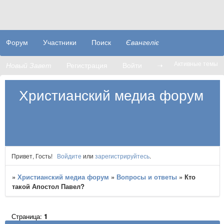
Форум
Участники
Поиск
Євангеліє
Активные темы
Новый Завет
Регистрация
Войти
➝
Христианский медиа форум
Привет, Гость!
Войдите
или
зарегистрируйтесь
.
»
Христианский медиа форум
»
Вопросы и ответы
»
Кто
такой Апостол Павел?
Страница:
1