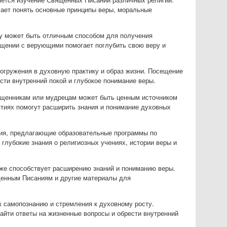
огает понять основные принципы веры, моральные
ву может быть отличным способом для получения
бщении с верующими помогает поглубить свою веру и
погружения в духовную практику и образ жизни. Посещение
ти внутренний покой и глубокое понимание веры.
вященникам или мудрецам может быть ценным источником
ятиях помогут расширить знания и понимание духовных
ния, предлагающие образовательные программы по
глубокие знания о религиозных учениях, истории веры и
акже способствует расширению знаний и пониманию веры.
ященным Писаниям и другие материалы для
 к самопознанию и стремления к духовному росту.
найти ответы на жизненные вопросы и обрести внутренний