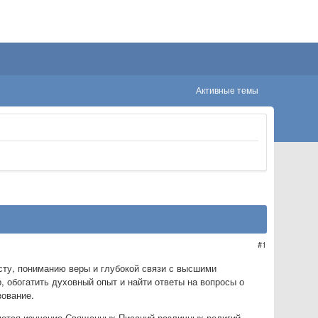
Активные темы
1
сту, пониманию веры и глубокой связи с высшими
 обогатить духовный опыт и найти ответы на вопросы о
зование.
яется изучение Священных Писаний различных религий.