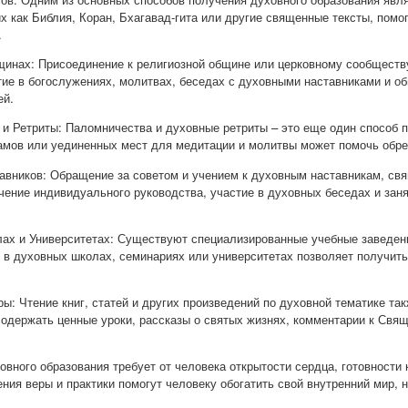
ких как Библия, Коран, Бхагавад-гита или другие священные тексты, пом
.
бщинах: Присоединение к религиозной общине или церковному сообщест
тие в богослужениях, молитвах, беседах с духовными наставниками и о
ей.
 и Ретриты: Паломничества и духовные ретриты – это еще один способ 
амов или уединенных мест для медитации и молитвы может помочь обрес
тавников: Обращение за советом и учением к духовным наставникам, с
чение индивидуального руководства, участие в духовных беседах и зан
лах и Университетах: Существуют специализированные учебные заведе
 в духовных школах, семинариях или университетах позволяет получить 
ры: Чтение книг, статей и других произведений по духовной тематике т
содержать ценные уроки, рассказы о святых жизнях, комментарии к Св
овного образования требует от человека открытости сердца, готовности
ния веры и практики помогут человеку обогатить свой внутренний мир, 