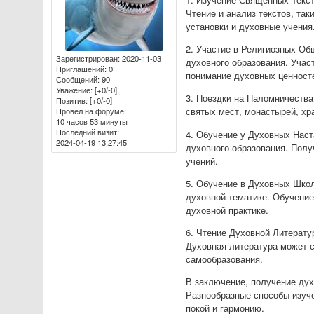
Чтение и анализ текстов, та
установки и духовные учения
2. Участие в Религиозных О
Зарегистрирован
: 2020-11-03
духовного образования. Учас
Приглашений:
0
понимание духовных ценност
Сообщений:
90
Уважение:
[+0/-0]
3. Поездки на Паломничества
Позитив:
[+0/-0]
святых мест, монастырей, хр
Провел на форуме:
10 часов 53 минуты
Последний визит:
4. Обучение у Духовных Нас
2024-04-19 13:27:45
духовного образования. Полу
учений.
5. Обучение в Духовных Шко
духовной тематике. Обучение
духовной практике.
6. Чтение Духовной Литерату
Духовная литература может 
самообразования.
В заключение, получение дух
Разнообразные способы изуче
покой и гармонию.