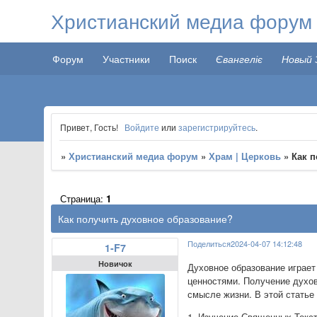
Христианский медиа форум
Форум
Участники
Поиск
Євангеліє
Новый 
Привет, Гость!
Войдите
или
зарегистрируйтесь
.
»
Христианский медиа форум
»
Храм | Церковь
»
Как 
Страница:
1
Как получить духовное образование?
Поделиться
2024-04-07 14:12:48
1-F7
Новичок
Духовное образование играет
ценностями. Получение духов
смысле жизни. В этой статье
1. Изучение Священных Текст