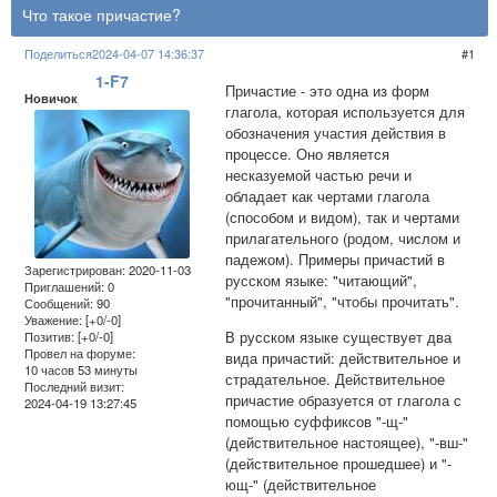
Что такое причастие?
Поделиться
2024-04-07 14:36:37
1
1-F7
Причастие - это одна из форм
Новичок
глагола, которая используется для
обозначения участия действия в
процессе. Оно является
несказуемой частью речи и
обладает как чертами глагола
(способом и видом), так и чертами
прилагательного (родом, числом и
падежом). Примеры причастий в
Зарегистрирован
: 2020-11-03
русском языке: "читающий",
Приглашений:
0
"прочитанный", "чтобы прочитать".
Сообщений:
90
Уважение:
[+0/-0]
В русском языке существует два
Позитив:
[+0/-0]
Провел на форуме:
вида причастий: действительное и
10 часов 53 минуты
страдательное. Действительное
Последний визит:
причастие образуется от глагола с
2024-04-19 13:27:45
помощью суффиксов "-щ-"
(действительное настоящее), "-вш-"
(действительное прошедшее) и "-
ющ-" (действительное