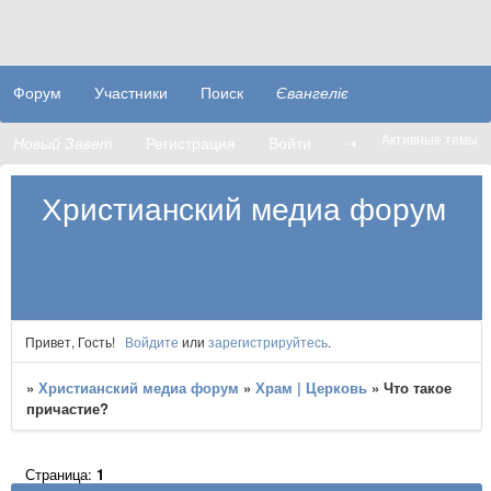
Форум
Участники
Поиск
Євангеліє
Активные темы
Новый Завет
Регистрация
Войти
➝
Христианский медиа форум
Привет, Гость!
Войдите
или
зарегистрируйтесь
.
»
Христианский медиа форум
»
Храм | Церковь
»
Что такое
причастие?
Страница:
1