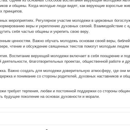
ников и общины. Когда молодые люди видят, как верующие взрослые жив
х принципов.
нных мероприятиях. Регулярное участие молодежи в церковных богослу
формированию веры и укреплению духовных связей. Взаимодействие с 
тить себя частью общины и укрепить свою веру.
венным ценностям. Важно обучать молодежь основам своей веры, библей
 вере, чтение и обсуждение священных текстов помогут молодым людям
ития. Воспитание верующей молодежи включает в себя поощрение и под
й деятельности, благотворительных проектах, общественной работе и д
жка. Важно создать для молодежи доверительную атмосферу, где они м
держка и понимание со стороны родителей, духовных наставников и об
жи требует терпения, любви и постоянной поддержки со стороны общины
ь будущее поколение на основах духовности и морали.