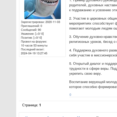
родителей, духовных настав
к подражанию и усвоению эти
2. Участие в церковных общи
Зарегистрирован
: 2020-11-03
мероприятиях способствует 
Приглашений:
0
помогают молодым людям ощу
Сообщений:
90
Уважение:
[+0/-0]
3. Обучение духовно-нравст
Позитив:
[+0/-0]
религиозных уроков, бесед о
Провел на форуме:
10 часов 53 минуты
Последний визит:
4. Поддержка духовного разв
2024-04-19 13:27:45
себя участие в миссионерско
5. Открытый диалог и поддер
трудности в сфере веры. Под
укрепить свою веру.
Воспитание верующей молоде
которое способно формироват
0
Страница:
1