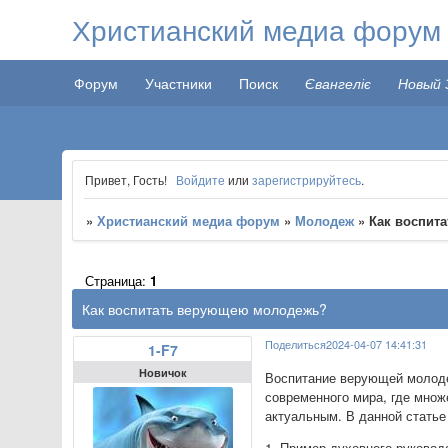
Христианский медиа форум
Форум
Участники
Поиск
Євангеліє
Новый 
Привет, Гость!
Войдите
или
зарегистрируйтесь
.
»
Христианский медиа форум
»
Молодеж
»
Как воспит
Страница:
1
Как воспитать верующею молодежь?
Поделиться
2024-04-07 14:41:31
1-F7
Новичок
Воспитание верующей молоде
современного мира, где множ
актуальным. В данной статье
1. Пример духовного руково