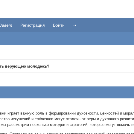
Завет
Регистрация
Войти
➝
ать верующею молодежь?
жи играет важную роль в формировании духовности, ценностей и морал
ество искушений и соблазнов могут отвлечь от веры и духовного разви
 мы рассмотрим несколько методов и стратегий, которые могут помочь
дства. Одним из основных способов воспитания верующей молодежи явля