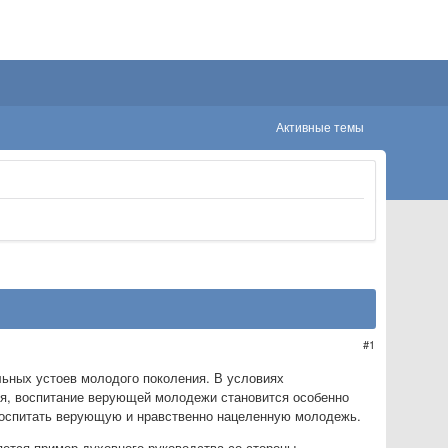
Активные темы
1
ьных устоев молодого поколения. В условиях
тия, воспитание верующей молодежи становится особенно
 воспитать верующую и нравственно нацеленную молодежь.
ется пример духовного руководства со стороны