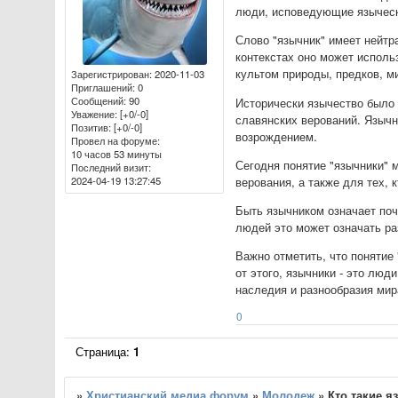
люди, исповедующие язычески
Слово "язычник" имеет нейтр
контекстах оно может исполь
культом природы, предков, м
Зарегистрирован
: 2020-11-03
Приглашений:
0
Сообщений:
90
Исторически язычество было 
Уважение:
[+0/-0]
славянских верований. Язычн
Позитив:
[+0/-0]
возрождением.
Провел на форуме:
10 часов 53 минуты
Сегодня понятие "язычники" 
Последний визит:
2024-04-19 13:27:45
верования, а также для тех,
Быть язычником означает поч
людей это может означать ра
Важно отметить, что понятие
от этого, язычники - это люд
наследия и разнообразия мир
0
Страница:
1
»
Христианский медиа форум
»
Молодеж
»
Кто такие 