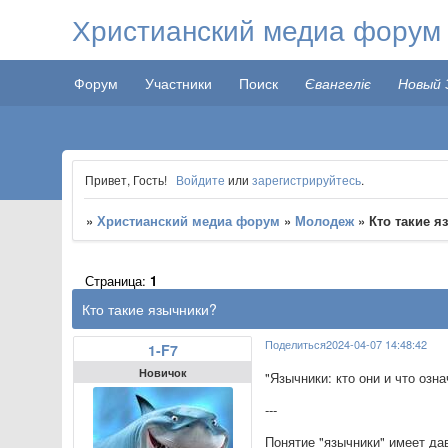
Христианский медиа форум
Форум
Участники
Поиск
Євангеліє
Новый 
Привет, Гость!
Войдите
или
зарегистрируйтесь
.
»
Христианский медиа форум
»
Молодеж
»
Кто такие 
Страница:
1
Кто такие язычники?
Поделиться
2024-04-07 14:48:42
1-F7
Новичок
"Язычники: кто они и что озн
---
Понятие "язычники" имеет да