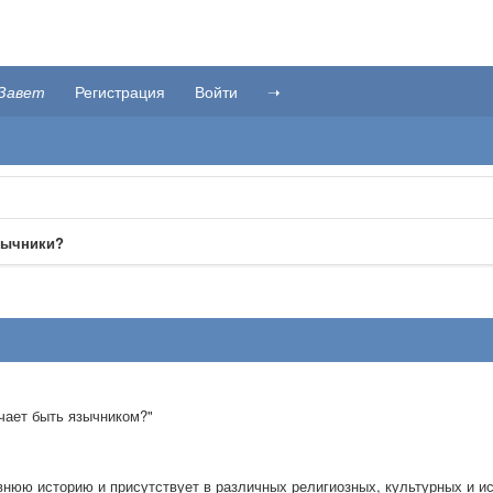
Завет
Регистрация
Войти
➝
язычники?
ачает быть язычником?"
внюю историю и присутствует в различных религиозных, культурных и ис