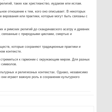
елигий, таких как христианство, иудаизм или ислам.
ьное отношение к тем, кого оно описывает. В некоторых
 верования или практики, которые могут быть связаны с
х и римских религий до скандинавского асатру и древних
, связанные с природными циклами, смертью и
бществ, которые сохраняют традиционные практики и
ном контексте.
же стремиться к гармонии с окружающим миром. Для разных
и символов.
ультурных и религиозных контекстах. Однако, независимо
 и они играют важную роль в сохранении культурного