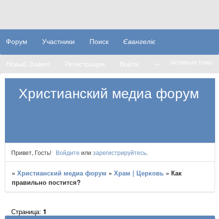
Форум
Участники
Поиск
Євангеліє
Активные темы
Новый Завет
Регистрация
Войти
➝
Христианский медиа форум
Привет, Гость!
Войдите
или
зарегистрируйтесь
.
»
Христианский медиа форум
»
Храм | Церковь
»
Как
правильно постится?
Страница:
1