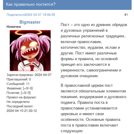
Как правильно постится?
Поделиться
2024-04-07 19:06:35
1
Bigmaster
Пост – это одно из древних обрядов
Новичок
и духовных упражнений в
различных религиозных традициях,
включая православие,
католичество, иудаизм, ислам и
другие. Пост имеет различные
формы и правила, но основной
принцип его заключается в
умеренности, самоограничении и
Зарегистрирован
: 2024-04-07
духовном очищении.
Приглашений:
0
Сообщений:
11
В православной церкви пост
Уважение:
[+0/-0]
является обязательным элементом
Позитив:
[+0/-0]
покаяния, воздержания и духовного
Провел на форуме:
Не определено
подвига. Правила поста в
Последний визит:
православии устанавливаются
2024-04-10 21:33:12
церковью и имеют свои
особенности. Основные правила
поста в православии включают
следующее: