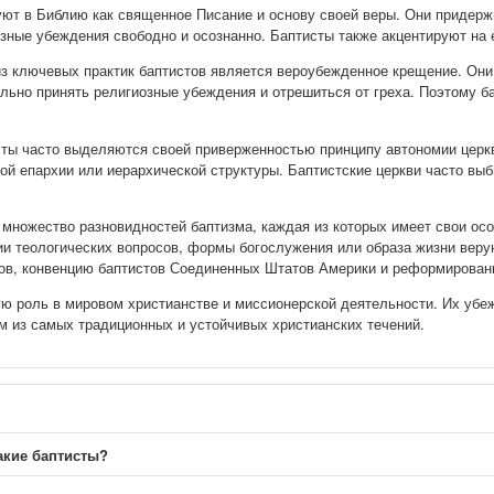
уют в Библию как священное Писание и основу своей веры. Они придер
зные убеждения свободно и осознанно. Баптисты также акцентируют на 
из ключевых практик баптистов является вероубежденное крещение. Они
льно принять религиозные убеждения и отрешиться от греха. Поэтому ба
сты часто выделяются своей приверженностью принципу автономии церкв
ной епархии или иерархической структуры. Баптистские церкви часто в
 множество разновидностей баптизма, каждая из которых имеет свои ос
ии теологических вопросов, формы богослужения или образа жизни вер
ов, конвенцию баптистов Соединенных Штатов Америки и реформирован
ю роль в мировом христианстве и миссионерской деятельности. Их убе
им из самых традиционных и устойчивых христианских течений.
акие баптисты?