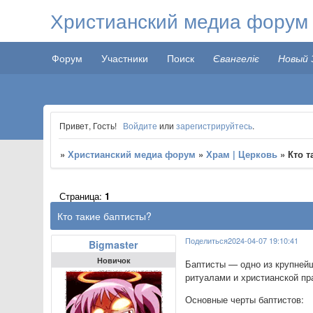
Христианский медиа форум
Форум
Участники
Поиск
Євангеліє
Новый 
Привет, Гость!
Войдите
или
зарегистрируйтесь
.
»
Христианский медиа форум
»
Храм | Церковь
»
Кто т
Страница:
1
Кто такие баптисты?
Поделиться
2024-04-07 19:10:41
Bigmaster
Новичок
Баптисты — одно из крупней
ритуалами и христианской пр
Основные черты баптистов: