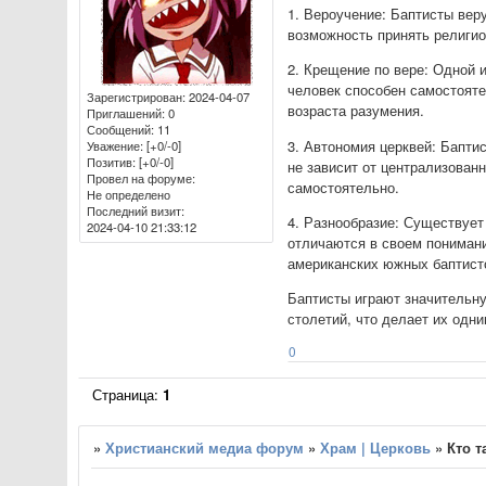
1. Вероучение: Баптисты вер
возможность принять религио
2. Крещение по вере: Одной 
человек способен самостояте
Зарегистрирован
: 2024-04-07
возраста разумения.
Приглашений:
0
Сообщений:
11
3. Автономия церквей: Бапти
Уважение:
[+0/-0]
Позитив:
[+0/-0]
не зависит от централизован
Провел на форуме:
самостоятельно.
Не определено
Последний визит:
4. Разнообразие: Существует
2024-04-10 21:33:12
отличаются в своем пониман
американских южных баптист
Баптисты играют значительну
столетий, что делает их одн
0
Страница:
1
»
Христианский медиа форум
»
Храм | Церковь
»
Кто т