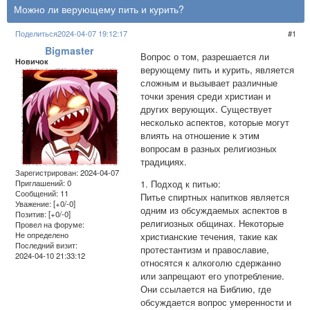
Можно ли верующему пить и курить?
Поделиться
2024-04-07 19:12:17
1
Bigmaster
Вопрос о том, разрешается ли
Новичок
верующему пить и курить, является
сложным и вызывает различные
точки зрения среди христиан и
других верующих. Существует
несколько аспектов, которые могут
влиять на отношение к этим
вопросам в разных религиозных
традициях.
Зарегистрирован
: 2024-04-07
1. Подход к питью:
Приглашений:
0
Сообщений:
11
Питье спиртных напитков является
Уважение:
[+0/-0]
одним из обсуждаемых аспектов в
Позитив:
[+0/-0]
религиозных общинах. Некоторые
Провел на форуме:
Не определено
христианские течения, такие как
Последний визит:
протестантизм и православие,
2024-04-10 21:33:12
относятся к алкоголю сдержанно
или запрещают его употребление.
Они ссылается на Библию, где
обсуждается вопрос умеренности и