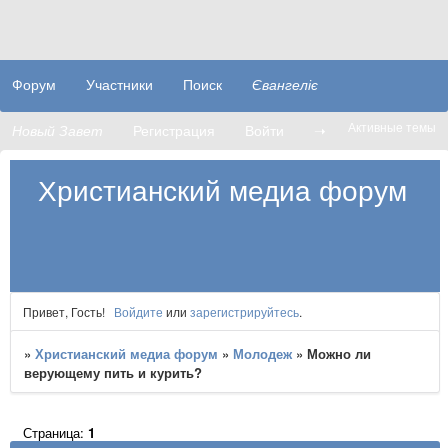
Форум
Участники
Поиск
Євангеліє
Активные темы
Новый Завет
Регистрация
Войти
➝
Христианский медиа форум
Привет, Гость!
Войдите
или
зарегистрируйтесь
.
»
Христианский медиа форум
»
Молодеж
»
Можно ли
верующему пить и курить?
Страница:
1