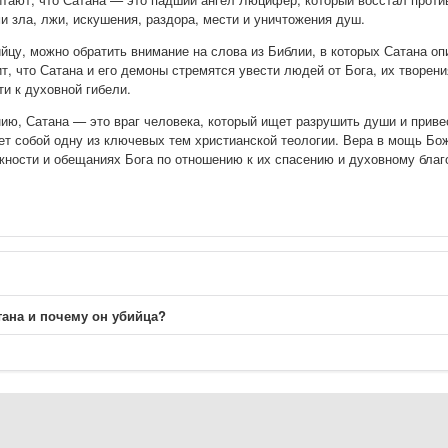
и зла, лжи, искушения, раздора, мести и уничтожения душ.
йцу, можно обратить внимание на слова из Библии, в которых Сатана о
ит, что Сатана и его демоны стремятся увести людей от Бога, их творе
ти к духовной гибели.
ию, Сатана — это враг человека, который ищет разрушить души и приве
ет собой одну из ключевых тем христианской теологии. Вера в мощь Бо
жности и обещаниях Бога по отношению к их спасению и духовному бла
тана и почему он убийца?