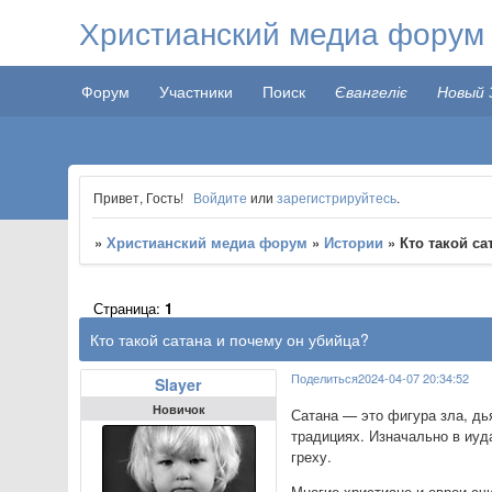
Христианский медиа форум
Форум
Участники
Поиск
Євангеліє
Новый 
Привет, Гость!
Войдите
или
зарегистрируйтесь
.
»
Христианский медиа форум
»
Истории
»
Кто такой са
Страница:
1
Кто такой сатана и почему он убийца?
Поделиться
2024-04-07 20:34:52
Slayer
Новичок
Сатана — это фигура зла, дь
традициях. Изначально в иуд
греху.
Многие христиане и евреи сч