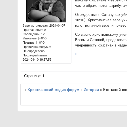
часто обрамляется атрибутам
Отождествляя Сатану как уби
10:10). Христианская вера уч
их от истинной веры и привес
Зарегистрирован
: 2024-04-07
Приглашений:
0
Сообщений:
12
Согласно христианскому учен
Уважение:
[+0/-0]
Богом и Сатаной, представля
Позитив:
[+0/-0]
уверенность христиан в наде
Провел на форуме:
Не определено
0
Последний визит:
2024-04-10 19:57:59
Страница:
1
»
Христианский медиа форум
»
Истории
»
Кто такой са