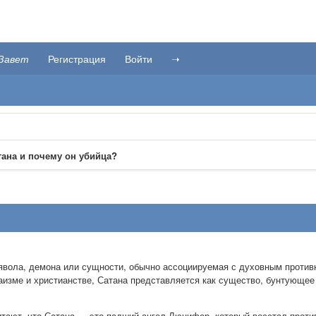
Завет
Регистрация
Войти
➝
тана и почему он убийца?
явола, демона или сущности, обычно ассоциируемая с духовным против
аизме и христианстве, Сатана представляется как существо, бунтующее
итают, что Сатана — это падший ангел Люцифер, который восстал проти