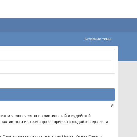
Активные темы
1
ником человечества в христианской и иудейской
 против Бога и стремящееся привести людей к падению и
в Божьей власти и был изгнан из Небес. Образ Сатаны