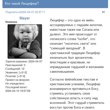
Кто такой Люцифер?
Поделиться
2024-04-07 20:37:11
1
Slayer
Люцифер – это одно из имён,
Новичок
ассоциируемых с падшим ангелом,
известным также как Сатана или
дьявол. Это имя происходит от
латинского слова "lucifer", что
означает "носитель света" или
"сияющий звездный". В
христианской традиции Люцифер
изначально был архангелом,
Зарегистрирован
: 2024-04-07
блестящим и красивым, но
Приглашений:
0
оправданным гордыней и желанием
Сообщений:
12
самоповышения.
Уважение:
[+0/-0]
Позитив:
[+0/-0]
Согласно библейским текстам и
Провел на форуме:
Не определено
христианским учениям, Люцифер
Последний визит:
вознамерился противиться Богу,
2024-04-10 19:57:59
стремясь установить свою
собственную власть и силу над
вселенной. Этот гордый стремитель
восстал против Бога и своего