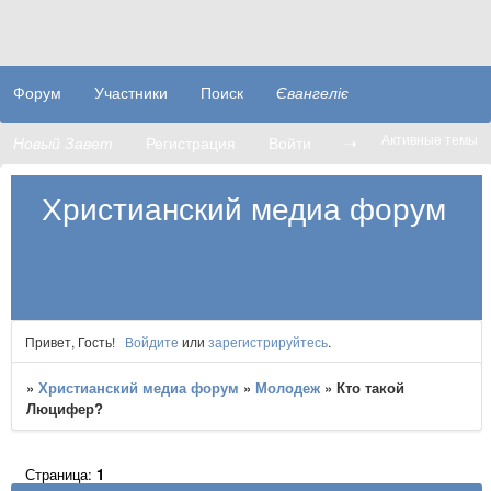
Форум
Участники
Поиск
Євангеліє
Активные темы
Новый Завет
Регистрация
Войти
➝
Христианский медиа форум
Привет, Гость!
Войдите
или
зарегистрируйтесь
.
»
Христианский медиа форум
»
Молодеж
»
Кто такой
Люцифер?
Страница:
1