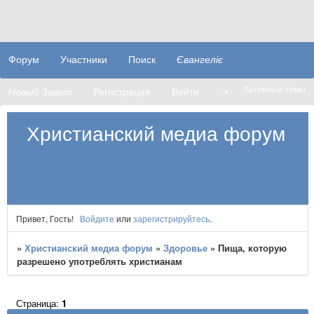
Форум
Участники
Поиск
Євангеліє
Активные темы
Новый Завет
Регистрация
Войти
➝
Христианский медиа форум
Привет, Гость!
Войдите
или
зарегистрируйтесь
.
»
Христианский медиа форум
»
Здоровье
»
Пища, которую
разрешено употреблять христианам
Страница:
1