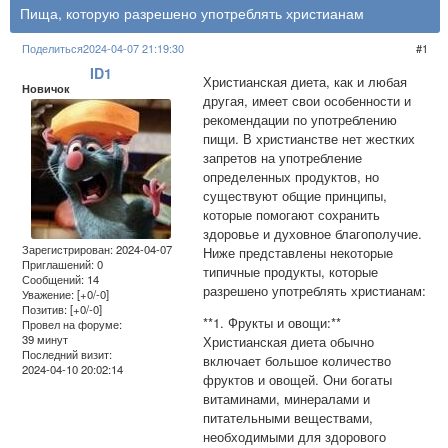
Пища, которую разрешено употреблять христианам
Поделиться
2024-04-07 21:19:30
1
ID1
Христианская диета, как и любая
Новичок
другая, имеет свои особенности и
рекомендации по употреблению
пищи. В христианстве нет жестких
запретов на употребление
определенных продуктов, но
существуют общие принципы,
которые помогают сохранить
здоровье и духовное благополучие.
Зарегистрирован
: 2024-04-07
Ниже представлены некоторые
Приглашений:
0
типичные продукты, которые
Сообщений:
14
разрешено употреблять христианам:
Уважение:
[+0/-0]
Позитив:
[+0/-0]
**1. Фрукты и овощи:**
Провел на форуме:
39 минут
Христианская диета обычно
Последний визит:
включает большое количество
2024-04-10 20:02:14
фруктов и овощей. Они богаты
витаминами, минералами и
питательными веществами,
необходимыми для здорового