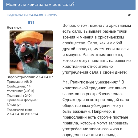
Можно ли христианам есть сало?
Поделиться
2024-04-08 03:50:35
1
ID1
Вопрос о том, можно ли христианам
Новичок
есть сало, вызывает разные точки
зрения и мнения в христианском
сообществе. Сало, как и любой
другой продукт, имеет свои плюсы
и минусы. Рассмотрим аспекты,
которые могут повлиять на решение
христианина относительно
употребления сала в своей диете:
Зарегистрирован
: 2024-04-07
**1. Религиозные убеждения:** В
Приглашений:
0
Сообщений:
14
христианской традиции нет явных
Уважение:
[+0/-0]
запретов на употребление сала.
Позитив:
[+0/-0]
Однако для некоторых людей сала
Провел на форуме:
39 минут
общественные убеждения могут
Последний визит:
быть важными. Например, в
2024-04-10 20:02:14
православии есть строгие постные
правила, которые могут запрещать
употребление животного жира в
определенные дни и периоды.