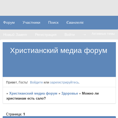
Форум
Участники
Поиск
Євангеліє
Активные темы
Новый Завет
Регистрация
Войти
➝
Христианский медиа форум
Привет, Гость!
Войдите
или
зарегистрируйтесь
.
»
Христианский медиа форум
»
Здоровье
»
Можно ли
христианам есть сало?
Страница:
1