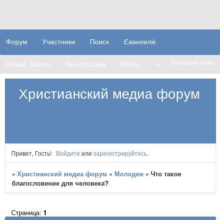
Форум
Участники
Поиск
Євангеліє
Активные темы
Новый Завет
Регистрация
Войти
➝
Христианский медиа форум
Привет, Гость!
Войдите
или
зарегистрируйтесь
.
»
Христианский медиа форум
»
Молодеж
»
Что такое
благословение для человека?
Страница:
1