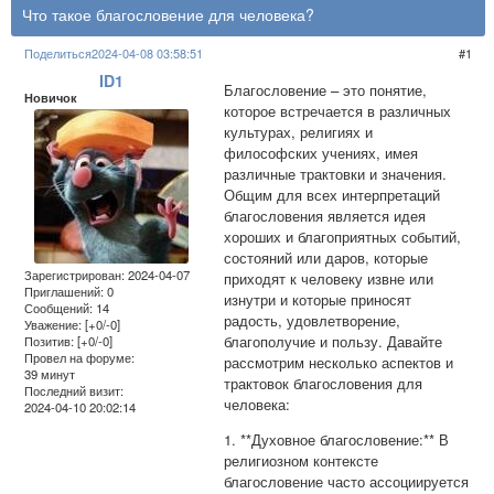
Что такое благословение для человека?
Поделиться
2024-04-08 03:58:51
1
ID1
Благословение – это понятие,
Новичок
которое встречается в различных
культурах, религиях и
философских учениях, имея
различные трактовки и значения.
Общим для всех интерпретаций
благословения является идея
хороших и благоприятных событий,
состояний или даров, которые
Зарегистрирован
: 2024-04-07
приходят к человеку извне или
Приглашений:
0
изнутри и которые приносят
Сообщений:
14
радость, удовлетворение,
Уважение:
[+0/-0]
благополучие и пользу. Давайте
Позитив:
[+0/-0]
Провел на форуме:
рассмотрим несколько аспектов и
39 минут
трактовок благословения для
Последний визит:
человека:
2024-04-10 20:02:14
1. **Духовное благословение:** В
религиозном контексте
благословение часто ассоциируется