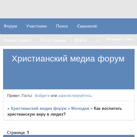
Форум
Участники
Поиск
Євангеліє
Активные темы
Новый Завет
Регистрация
Войти
➝
Христианский медиа форум
Привет, Гость!
Войдите
или
зарегистрируйтесь
.
»
Христианский медиа форум
»
Молодеж
»
Как воспитать
христианскую веру в людях?
Страница:
1