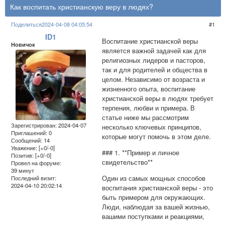
Как воспитать христианскую веру в людях?
Поделиться
2024-04-08 04:05:54
1
ID1
Воспитание христианской веры
Новичок
является важной задачей как для
религиозных лидеров и пасторов,
так и для родителей и общества в
целом. Независимо от возраста и
жизненного опыта, воспитание
христианской веры в людях требует
терпения, любви и примера. В
статье ниже мы рассмотрим
Зарегистрирован
: 2024-04-07
несколько ключевых принципов,
Приглашений:
0
которые могут помочь в этом деле.
Сообщений:
14
Уважение:
[+0/-0]
### 1. **Пример и личное
Позитив:
[+0/-0]
свидетельство**
Провел на форуме:
39 минут
Один из самых мощных способов
Последний визит:
2024-04-10 20:02:14
воспитания христианской веры - это
быть примером для окружающих.
Люди, наблюдая за вашей жизнью,
вашими поступками и реакциями,