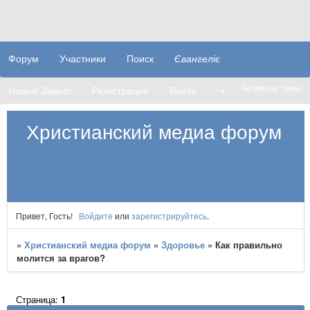
Форум
Участники
Поиск
Євангеліє
Активные темы
Новый Завет
Регистрация
Войти
➝
Христианский медиа форум
Привет, Гость!
Войдите
или
зарегистрируйтесь
.
»
Христианский медиа форум
»
Здоровье
»
Как правильно
молится за врагов?
Страница:
1