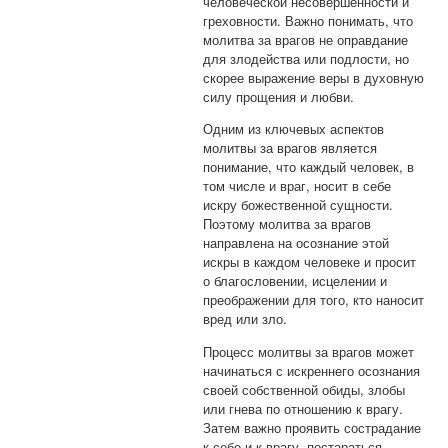
человеческой несовершенности и
греховности. Важно понимать, что
молитва за врагов не оправдание
для злодейства или подлости, но
скорее выражение веры в духовную
силу прощения и любви.
Одним из ключевых аспектов
молитвы за врагов является
понимание, что каждый человек, в
том числе и враг, носит в себе
искру божественной сущности.
Поэтому молитва за врагов
направлена на осознание этой
искры в каждом человеке и просит
о благословении, исцелении и
преображении для того, кто наносит
вред или зло.
Процесс молитвы за врагов может
начинаться с искреннего осознания
своей собственной обиды, злобы
или гнева по отношению к врагу.
Затем важно проявить сострадание
к себе и к врагу, постараться