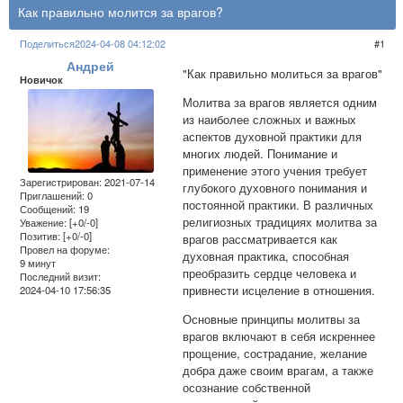
Как правильно молится за врагов?
Поделиться
2024-04-08 04:12:02
1
Андрей
"Как правильно молиться за врагов"
Новичок
Молитва за врагов является одним
из наиболее сложных и важных
аспектов духовной практики для
многих людей. Понимание и
применение этого учения требует
Зарегистрирован
: 2021-07-14
глубокого духовного понимания и
Приглашений:
0
постоянной практики. В различных
Сообщений:
19
религиозных традициях молитва за
Уважение:
[+0/-0]
Позитив:
[+0/-0]
врагов рассматривается как
Провел на форуме:
духовная практика, способная
9 минут
преобразить сердце человека и
Последний визит:
привнести исцеление в отношения.
2024-04-10 17:56:35
Основные принципы молитвы за
врагов включают в себя искреннее
прощение, сострадание, желание
добра даже своим врагам, а также
осознание собственной