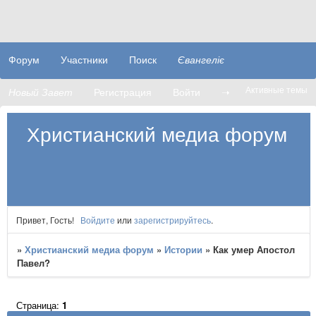
Форум
Участники
Поиск
Євангеліє
Активные темы
Новый Завет
Регистрация
Войти
➝
Христианский медиа форум
Привет, Гость!
Войдите
или
зарегистрируйтесь
.
»
Христианский медиа форум
»
Истории
»
Как умер Апостол
Павел?
Страница:
1