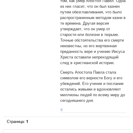
том, как умер Апостол Павел. Одна
из них гласит, что он был казнен
путем обезглавливания, что было
распространенным методом казни в
те времена. Другая версия
утверждает, что он умер от
старости или болезни в тюрьме.
Точные обстоятельства его смерти
неизвестны, но его жертвенная
преданность вере и учению Иисуса
Христа оставили непреходящий
след в христианской истории.
Смерть Апостола Павла стала
символом его верности Богу и его
убеждений. Его учение и послание
остались живыми и вдохновляют
миллионы людей по всему миру до
сегодняшнего дня.
0
Страница:
1