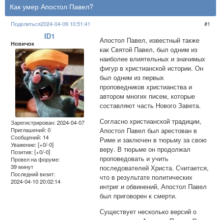
Как умер Апостол Павел?
Поделиться
2024-04-09 10:51:41
1
ID1
Апостол Павел, известный также
Новичок
как Святой Павел, был одним из
наиболее влиятельных и значимых
фигур в христианской истории. Он
был одним из первых
проповедников христианства и
автором многих писем, которые
составляют часть Нового Завета.
Согласно христианской традиции,
Зарегистрирован
: 2024-04-07
Апостол Павел был арестован в
Приглашений:
0
Сообщений:
14
Риме и заключен в тюрьму за свою
Уважение:
[+0/-0]
веру. В тюрьме он продолжал
Позитив:
[+0/-0]
проповедовать и учить
Провел на форуме:
39 минут
последователей Христа. Считается,
Последний визит:
что в результате политических
2024-04-10 20:02:14
интриг и обвинений, Апостол Павел
был приговорен к смерти.
Существует несколько версий о